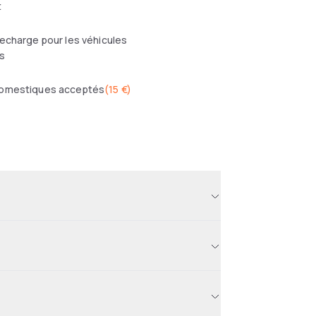
t
echarge pour les véhicules
s
omestiques acceptés
(
15 €
)