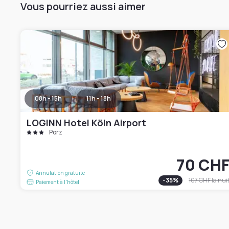
Vous pourriez aussi aimer
08h - 15h
11h - 18h
LOGINN Hotel Köln Airport
Porz
70 CH
Annulation gratuite
-
35
%
107 CHF
la nui
Paiement à l'hôtel