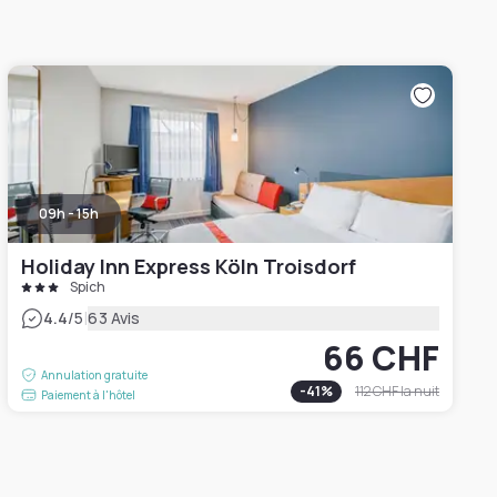
09h - 15h
Holiday Inn Express Köln Troisdorf
Spich
|
4.4
/5
63 Avis
66 CHF
Annulation gratuite
-
41
%
112 CHF
la nuit
Paiement à l'hôtel