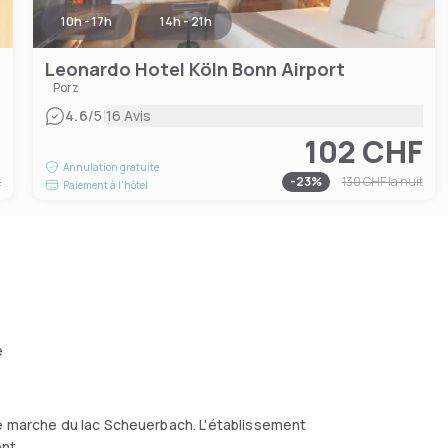
10h - 17h
14h - 21h
Leonardo Hotel Köln Bonn Airport
Porz
|
4.6
/5
16 Avis
F
102 CHF
Annulation gratuite
t
-
23
%
130 CHF
la nuit
Paiement à l'hôtel
e
de marche du lac Scheuerbach. L'établissement
nt.