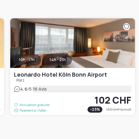
10h - 17h
14h - 21h
Leonardo Hotel Köln Bonn Airport
Porz
|
4.6
/5
16 Avis
F
102 CHF
Annulation gratuite
t
-
23
%
130 CHF
la nuit
Paiement à l'hôtel