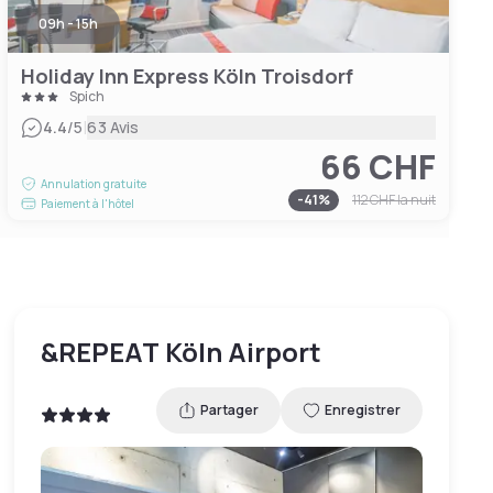
09h - 15h
Holiday Inn Express Köln Troisdorf
Spich
|
4.4
/5
63 Avis
66 CHF
Annulation gratuite
-
41
%
112 CHF
la nuit
Paiement à l'hôtel
&REPEAT Köln Airport
Partager
Enregistrer