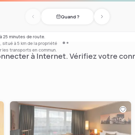
er dans les forêts
er am Dom. Le studio de
Quand ?
riété.
Previous day
Next day
e l'hôtel &REPEAT Köln
à 25 minutes de route.
 situé à 5 km de la propriété
ar les transports en commun.
nnecter à Internet. Vérifiez votre co