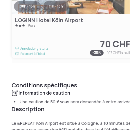
08h - 15h
11h - 18h
LOGINN Hotel Köln Airport
Porz
70 CH
Annulation gratuite
-
35
%
107 CHF
la nui
Paiement à l'hôtel
Conditions spécifiques
Information de caution
Une caution de
50 €
vous sera demandée à votre arrivé
Description
Le &REPEAT Köln Airport est situé à Cologne, à 10 minutes 
propose une connexion WiFi gratuite dans tout l'établisseme