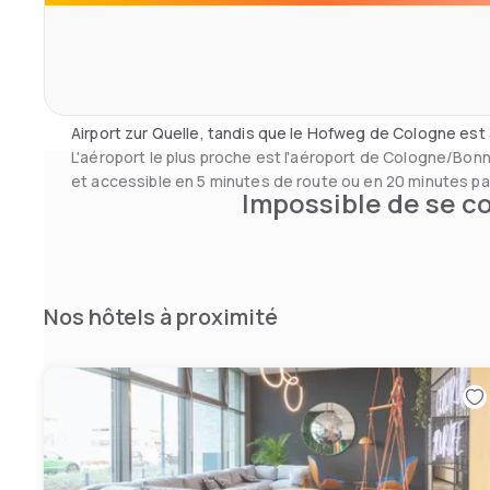
sont populaires dans les environs de l'hôtel, en particuli
environnantes. La propriété se trouve à 3,2 km du Theat
fitness Flexx se trouve à 12 minutes de marche de la prop
Le théâtre Millowitsch se trouve à 30 minutes de route d
Airport zur Quelle, tandis que le Hofweg de Cologne est 
L'aéroport le plus proche est l'aéroport de Cologne/Bonn,
et accessible en 5 minutes de route ou en 20 minutes p
Impossible de se co
Nos hôtels à proximité