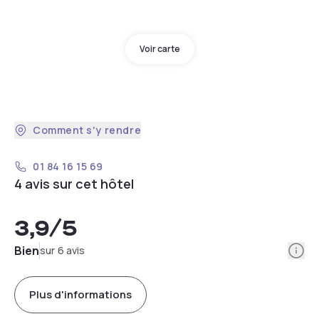
Voir carte
Comment s'y rendre
01 84 16 15 69
4 avis sur cet hôtel
3,9
/5
Info
Bien
sur 6 avis
Plus d'informations