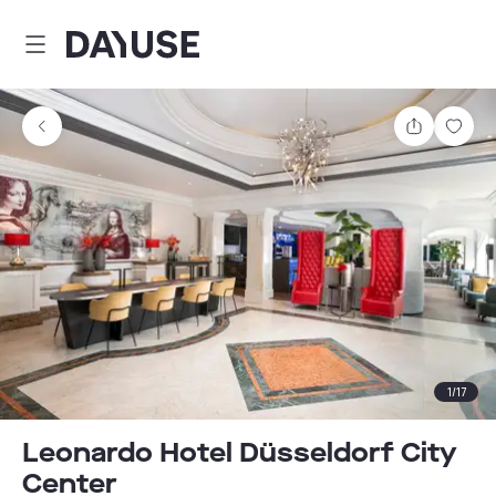
Dayuse
Partager
Enre
1
/
17
Leonardo Hotel Düsseldorf City
Center