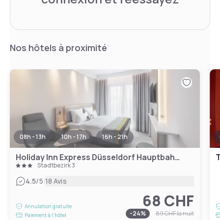
Nos hôtels à proximité
08h - 13h
10h - 17h
16h - 21h
Holiday Inn Express Düsseldorf Hauptbahnhof
T
Stadtbezirk 3
|
4.5
/5
18 Avis
68 CHF
Annulation gratuite
-
24
%
89 CHF
la nuit
Paiement à l'hôtel