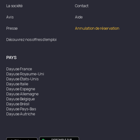
La société
Contact
Avis
Aide
Presse
Annulation de réservation
Découvrez nos offres d'emploi
PAYS
Dayuse
France
Dayuse
Royaume-Uni
Dayuse
États-Unis
Dayuse
Italie
Dayuse
Espagne
Dayuse
Allemagne
Dayuse
Belgique
Dayuse
Brésil
Dayuse
Pays-Bas
Dayuse
Autriche
Dayuse
Australie
Dayuse
Irlande
Dayuse
Hong Kong
Dayuse
Canada
Dayuse
Singapour