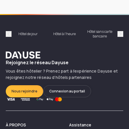
Hôtel sans carte
Hôt
Hôtel de jour
Hôtel à l'heure
bancaire
Précédent
Suiv
Dayuse
Rejoignez le réseau Dayuse
Vous êtes hôtelier ? Prenez part à l’expérience Dayuse et
rejoignez notre réseau d’hôtels partenaires
Nous rejoindre
Connexion au portail
À PROPOS
Assistance