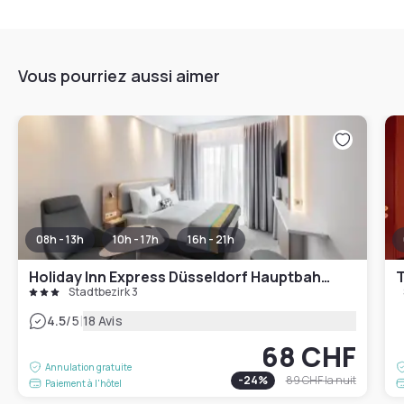
Vous pourriez aussi aimer
08h - 13h
10h - 17h
16h - 21h
Holiday Inn Express Düsseldorf Hauptbahnhof
T
Stadtbezirk 3
|
4.5
/5
18 Avis
68 CHF
Annulation gratuite
-
24
%
89 CHF
la nuit
Paiement à l'hôtel