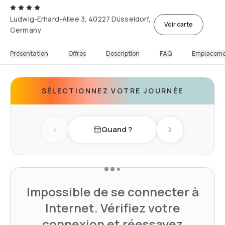
Ludwig-Erhard-Allee 3, 40227 Düsseldorf,
Voir carte
Germany
Présentation
Offres
Description
FAQ
Emplacem
SÉLECTIONNEZ VOTRE JOURNÉE
Quand ?
Previous day
Next day
Impossible de se connecter à
Internet. Vérifiez votre
connexion et réessayez