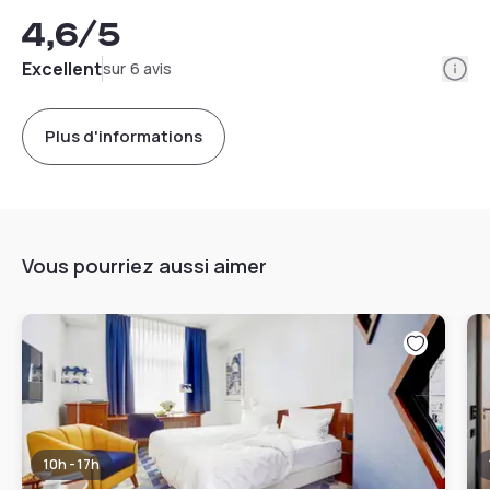
4,6
/5
Info
Excellent
sur 6 avis
Plus d'informations
Vous pourriez aussi aimer
10h - 17h