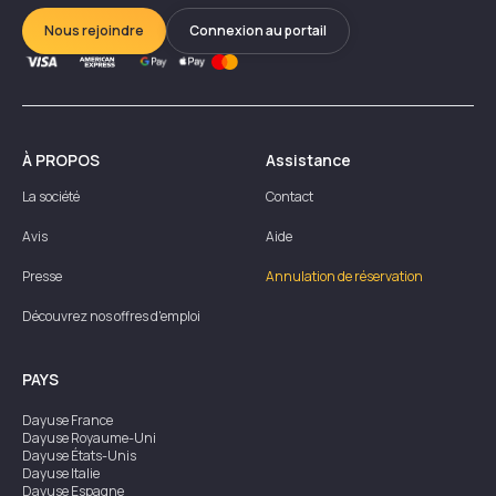
Nous rejoindre
Connexion au portail
À PROPOS
Assistance
La société
Contact
Avis
Aide
Presse
Annulation de réservation
Découvrez nos offres d'emploi
PAYS
Dayuse
France
Dayuse
Royaume-Uni
Dayuse
États-Unis
Dayuse
Italie
Dayuse
Espagne