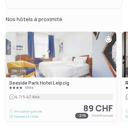
Nos hôtels à proximité
10h - 17h
Seaside Park Hotel Leipzig
R
Mitte
|
4.7
/5
47 Avis
89 CHF
Annulation gratuite
-
21
%
111 CHF
la nuit
Paiement à l'hôtel