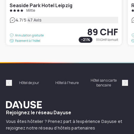
Seaside Park Hotel Leipzig
R
Mitte
|
4.7
/5
47 Avis
89 CHF
Annulation gratuite
-
21
%
111 CHF
la nuit
Paiement à l'hôtel
Hôtel sans carte
Hôt
Hôtel de jour
Hôtel à l'heure
bancaire
Précédent
Suiv
Dayuse
Rejoignez le réseau Dayuse
Vous êtes hôtelier ? Prenez part à l’expérience Dayuse et
rejoignez notre réseau d’hôtels partenaires