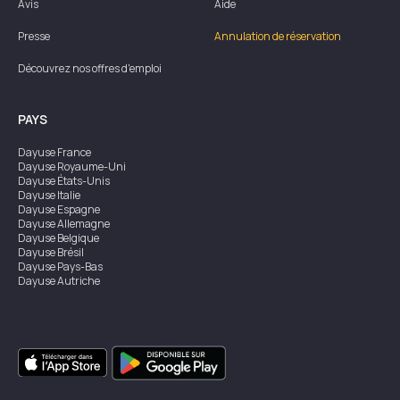
Avis
Aide
Presse
Annulation de réservation
Découvrez nos offres d'emploi
PAYS
Dayuse
France
Dayuse
Royaume-Uni
Dayuse
États-Unis
Dayuse
Italie
Dayuse
Espagne
Dayuse
Allemagne
Dayuse
Belgique
Dayuse
Brésil
Dayuse
Pays-Bas
Dayuse
Autriche
Dayuse
Australie
Dayuse
Irlande
Dayuse
Hong Kong
Dayuse
Canada
Dayuse
Singapour
Dayuse
Suède
Dayuse
Thaïlande
Dayuse
Portugal