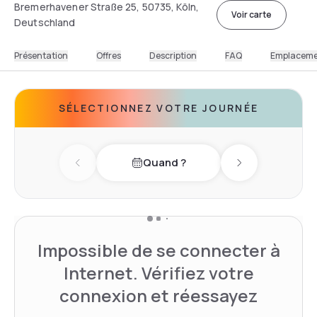
Bremerhavener Straße 25, 50735, Köln,
Voir carte
Deutschland
Présentation
Offres
Description
FAQ
Emplacem
SÉLECTIONNEZ VOTRE JOURNÉE
Quand ?
Previous day
Next day
Impossible de se connecter à
Internet. Vérifiez votre
connexion et réessayez