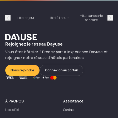
Hôtel sans carte
Hôt
Hôtel de jour
Hôtel à l'heure
bancaire
Précédent
Suiv
Dayuse
Rejoignez le réseau Dayuse
Vous êtes hôtelier ? Prenez part à l’expérience Dayuse et
rejoignez notre réseau d’hôtels partenaires
Nous rejoindre
Connexion au portail
À PROPOS
Assistance
La société
Contact