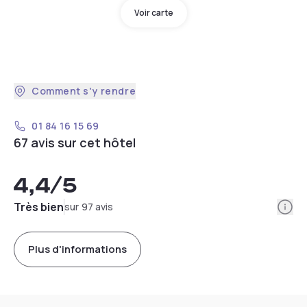
Voir carte
Comment s'y rendre
01 84 16 15 69
67 avis sur cet hôtel
4,4
/5
Info
Très bien
sur 97 avis
Plus d'informations