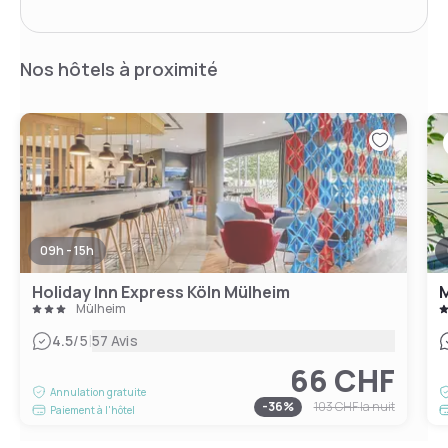
Nos hôtels à proximité
09h - 15h
Holiday Inn Express Köln Mülheim
M
Mülheim
|
4.5
/5
57 Avis
66 CHF
Annulation gratuite
-
36
%
103 CHF
la nuit
Paiement à l'hôtel