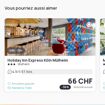
Vous pourriez aussi aimer
09h - 15h
Holiday Inn Express Köln Mülheim
M
Mülheim
|
4.5
/5
57 Avis
66 CHF
Annulation gratuite
-
36
%
103 CHF
la nuit
Paiement à l'hôtel