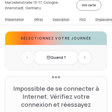
Marzellenstraße 13-17, Cologne,
Voir carte
Innenstadt, Germany
Présentation
Offres
Description
FAQ
Emplacem
SÉLECTIONNEZ VOTRE JOURNÉE
Quand ?
Previous day
Next day
Impossible de se connecter à
Internet. Vérifiez votre
connexion et réessayez