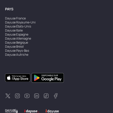
PAYS
Dayuse
France
Dayuse
Royaume-Uni
Dayuse
États-Unis
Dayuse
Italie
Dayuse
Espagne
Dayuse
Allemagne
Dayuse
Belgique
Dayuse
Brésil
Dayuse
Pays-Bas
Dayuse
Autriche
Dayuse
Australie
Dayuse
Irlande
Dayuse
Hong Kong
Dayuse
Canada
Dayuse
Singapour
Dayuse
Suède
Dayuse
Thaïlande
Dayuse
Portugal
Dayuse
Corée
Dayuse
Nouvelle-Zélande
Dayuse
Turquie