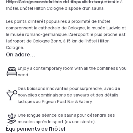
Hilton Cologne sont dotées de draps et de serviettes.
Un petit déjeuner américain est disponible chaque matin à
l'hôtel. L'hôtel Hilton Cologne dispose d'un sauna.
Les points d'intérêt populaires à proximité de l'hôtel
comprennent la cathédrale de Cologne, le musée Ludwig et
le musée romano-germanique. L'aéroport le plus proche est
l'aéroport de Cologne Bonn, à 15 km de l'hôtel Hilton
Cologne.
On adore...
Enjoy a contemporary room with all the comfiness you
need.
Des boissons innovantes pour surprendre, avec de
nouvelles combinaisons de saveurs et des détails
ludiques au Pigeon Post Bar & Eatery.
Une longue séance de sauna pour détendre ses
muscles après le sport (ou une sieste).
Équipements de l'hôtel