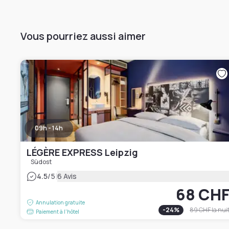
Vous pourriez aussi aimer
09h - 14h
LÉGÈRE EXPRESS Leipzig
Südost
|
4.5
/5
6 Avis
68 CH
Annulation gratuite
-
24
%
89 CHF
la nui
Paiement à l'hôtel