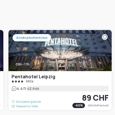
Accès piscine inclus
09h - 17h
Pentahotel Leipzig
Mitte
|
4.4
/5
42 Avis
F
89 CHF
Annulation gratuite
t
-
60
%
219 CHF
la nuit
Paiement à l'hôtel