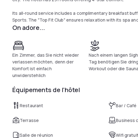
Its all-round service includes a complimentary breakfast buf
Sports. The "Top Fit Club" ensures relaxation with its spa and
On adore...
The hotel also has free parking.
Ein Zimmer, das Sie nicht wieder
Nach einem langen Sig
verlassen möchten, denn der
Tag benötigen Sie drin
Komfort ist einfach
Workout oder die Saun
unwiderstehlich
Équipements de l'hôtel
Restaurant
Bar / Café
Terrasse
Business 
Salle de réunion
Wifi gratui