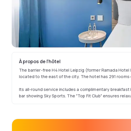
À propos de l'hôtel
The barrier-free H4 Hotel Leipzig (former Ramada Hotel L
located to the east of the city. The hotel has 291 rooms 
Its all-round service includes a complimentary breakfast 
bar showing Sky Sports. The "Top Fit Club" ensures relaxa
fitness offers.
The hotel also has free parking.