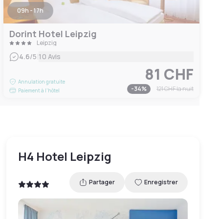
09h - 17h
Dorint Hotel Leipzig
Leipzig
|
4.6
/5
10 Avis
81 CHF
Annulation gratuite
-
34
%
121 CHF
la nuit
Paiement à l'hôtel
H4 Hotel Leipzig
Partager
Enregistrer