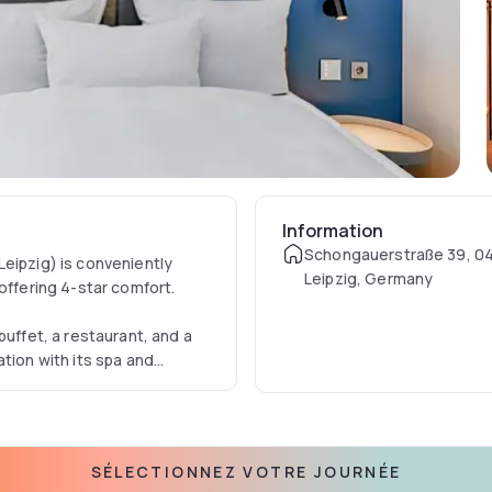
Information
Schongauerstraße 39, 0
eipzig) is conveniently
Leipzig, Germany
offering 4-star comfort.
buffet, a restaurant, and a
tion with its spa and
SÉLECTIONNEZ VOTRE JOURNÉE