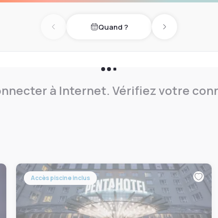
Quand ?
Previous day
Next day
nnecter à Internet. Vérifiez votre co
Accès piscine inclus