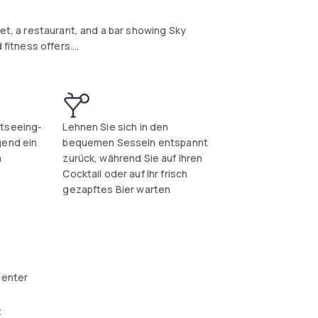
fet, a restaurant, and a bar showing Sky
 fitness offers.
htseeing-
Lehnen Sie sich in den
gend ein
bequemen Sesseln entspannt
a
zurück, während Sie auf Ihren
Cocktail oder auf Ihr frisch
gezapftes Bier warten
center
t