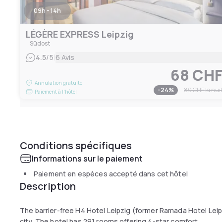
09h - 14h
LÉGÈRE EXPRESS Leipzig
Südost
|
4.5
/5
6 Avis
68 CH
Annulation gratuite
-
24
%
89 CHF
la nui
Paiement à l'hôtel
Conditions spécifiques
Informations sur le paiement
Paiement en espèces accepté dans cet hôtel
Description
The barrier-free H4 Hotel Leipzig (former Ramada Hotel Leipz
city. The hotel has 291 rooms offering 4-star comfort.