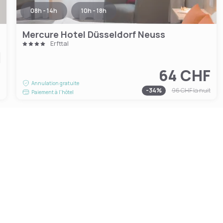
08h - 14h
10h - 18h
Mercure Hotel Düsseldorf Neuss
Erfttal
64 CHF
F
Annulation gratuite
-
34
%
96 CHF
la nuit
Paiement à l'hôtel