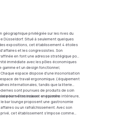
 géographique privilégiée sur les rives du
 de Düsseldorf. Situé à seulement quelques
 des expositions, cet établissement 4 étoiles
d'affaires et les congressistes. Son
raffinée en font une adresse stratégique pour
ximité immédiate avec les pôles économiques
de gamme et un design fonctionnel,
. Chaque espace dispose d'une insonorisation
un espace de travail ergonomique. L'équipement
nes internationales, tandis que la literie
modernes sont pourvues de produits de soin
déal pour se ressourcer en journée.
pace bien-être incluant une piscine intérieure,
et le bar lounge proposent une gastronomie
'affaires ou un rafraîchissement. Avec son
g privé, cet établissement s'impose comme