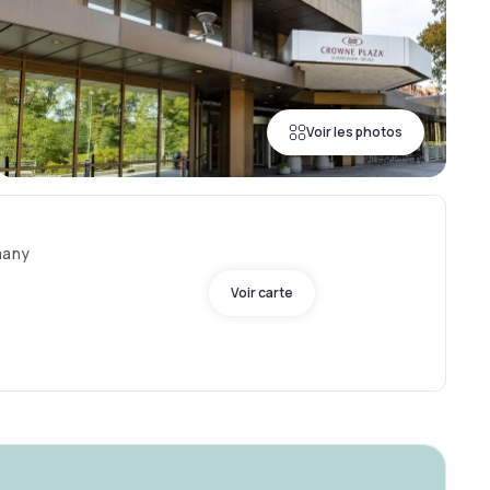
Voir les photos
many
Voir carte