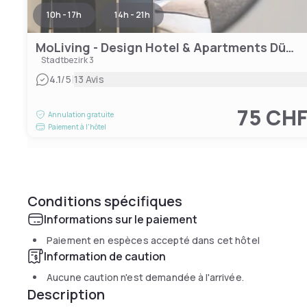
10h - 17h
14h - 21h
MoLiving - Design Hotel & Apartments Düsseldorf-Neuss
Stadtbezirk 3
|
4.1
/5
13 Avis
75 CH
Annulation gratuite
Paiement à l'hôtel
Conditions spécifiques
Informations sur le paiement
Paiement en espèces accepté dans cet hôtel
Information de caution
Aucune caution n'est demandée à l'arrivée.
Description