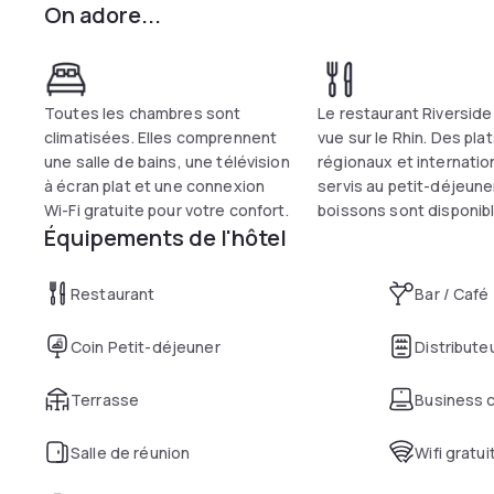
On adore...
une solution de "day use" efficace et luxueuse pour optimi
de Düsseldorf-Neuss.
Toutes les chambres sont
Le restaurant Riverside
climatisées. Elles comprennent
vue sur le Rhin. Des pla
une salle de bains, une télévision
régionaux et internati
à écran plat et une connexion
servis au petit-déjeune
Wi-Fi gratuite pour votre confort.
boissons sont disponibl
Équipements de l'hôtel
Restaurant
Bar / Café
Coin Petit-déjeuner
Distribut
Terrasse
Business 
Salle de réunion
Wifi gratui