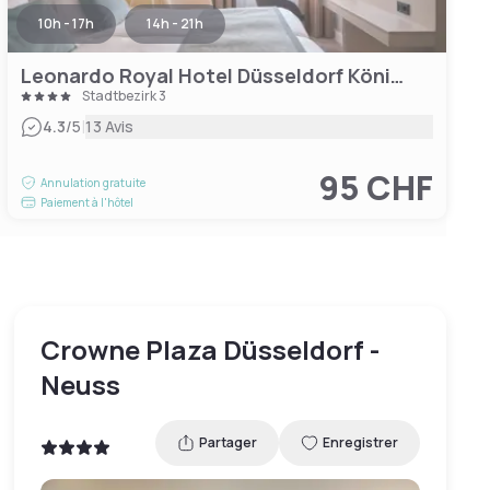
10h - 17h
14h - 21h
Leonardo Royal Hotel Düsseldorf Königsallee
Stadtbezirk 3
|
4.3
/5
13 Avis
95 CHF
Annulation gratuite
Paiement à l'hôtel
Crowne Plaza Düsseldorf -
Neuss
Partager
Enregistrer