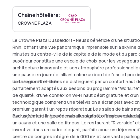
Chaîne hôtelière:
CROWNE PLAZA
Le Crowne Plaza Düsseldorf - Neuss bénéficie d'une situation
Rhin, offrant une vue panoramique imprenable sur la skyline
minutes du centre-ville de la capitale de la mode et du parc
supérieur constitue une escale de choix pour les voyageurs 
architecture imposante et son atmosphère professionnelle 
une pause en journée, alliant calme au bord de l'eau et pro
de la région Rhin-Ruhr.
Les chambres et suites se distinguent par un confort haut 
parfaitement adaptés aux besoins du programme "WorkLife"
de qualité, d'une connexion Wi-Fi haut débit gratuite et d'
technologique comprend une télévision à écran plat avec chaî
premium garantit un repos réparateur. Les salles de bains 
exclusifs et de linges de maison soignés, offrant un cadre i
Pour agrémenter l'expérience diurne, l'hôtel dispose d'un es
un sauna et une salle de fitness. Le restaurant "Riverside" 
inventive dans un cadre élégant, parfaits pour un déjeuner d
centre de congrès intégré de 4 000 m² et son vaste parkin