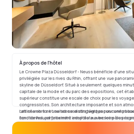
À propos de l'hôtel
Le Crowne Plaza Düsseldorf - Neuss bénéficie d'une sit
privilégiée sur les rives du Rhin, offrant une vue panoram
skyline de Düsseldorf. Situé à seulement quelques minute
capitale de la mode et du parc des expositions, cet éta
supérieur constitue une escale de choix pour les voyageu
congressistes. Son architecture imposante et son atmo
raffinée en font une adresse stratégique pour une pause 
Les chambres et suites se distinguent par un confort h
bord de l'eau et proximité immédiate avec les pôles éco
fonctionnel, parfaitement adaptés aux besoins du prog
Ruhr.
espace dispose d'une insonorisation de qualité, d'une c
gratuite et d'un espace de travail ergonomique. L'équi