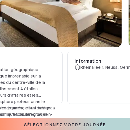
Information
Rheinallee 1, Neuss, Ger
uation géographique
ique imprenable sur la
s du centre-ville de la
blissement 4 étoiles
rs d'affaires et les
sphère professionnelle
en journée, alliant calme au
aut de gamme et un design
nomiques de la région Rhin-
ramme "WorkLife". Chaque
onnexion Wi-Fi haut débit
SÉLECTIONNEZ VOTRE JOURNÉE
pement technologique