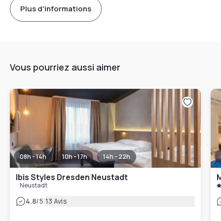
Plus d'informations
Vous pourriez aussi aimer
08h - 14h
10h - 17h
14h - 22h
Ibis Styles Dresden Neustadt
M
Neustadt
|
4.8
/5
13 Avis