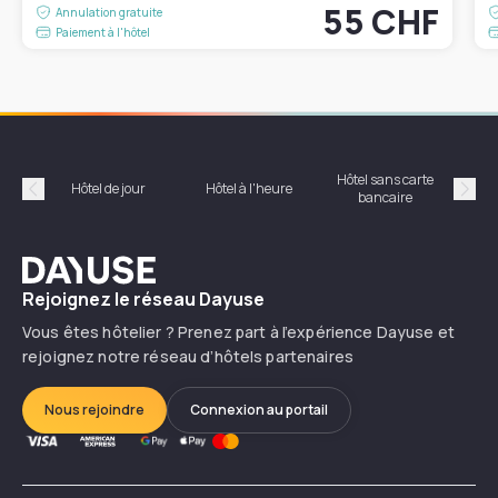
55 CHF
Annulation gratuite
Paiement à l'hôtel
Hôtel sans carte
Hôt
Hôtel de jour
Hôtel à l'heure
bancaire
Précédent
Suiv
Dayuse
Rejoignez le réseau Dayuse
Vous êtes hôtelier ? Prenez part à l’expérience Dayuse et
rejoignez notre réseau d’hôtels partenaires
Nous rejoindre
Connexion au portail