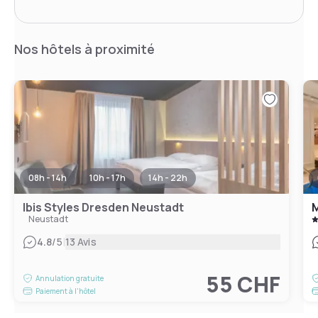
Nos hôtels à proximité
08h - 14h
10h - 17h
14h - 22h
Ibis Styles Dresden Neustadt
M
Neustadt
|
4.8
/5
13 Avis
55 CHF
Annulation gratuite
Paiement à l'hôtel