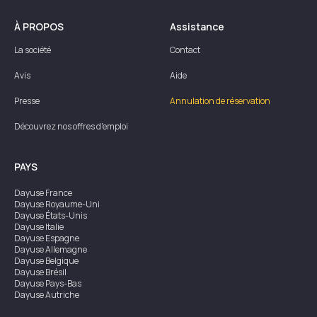
À PROPOS
Assistance
La société
Contact
Avis
Aide
Presse
Annulation de réservation
Découvrez nos offres d'emploi
PAYS
Dayuse
France
Dayuse
Royaume-Uni
Dayuse
États-Unis
Dayuse
Italie
Dayuse
Espagne
Dayuse
Allemagne
Dayuse
Belgique
Dayuse
Brésil
Dayuse
Pays-Bas
Dayuse
Autriche
Dayuse
Australie