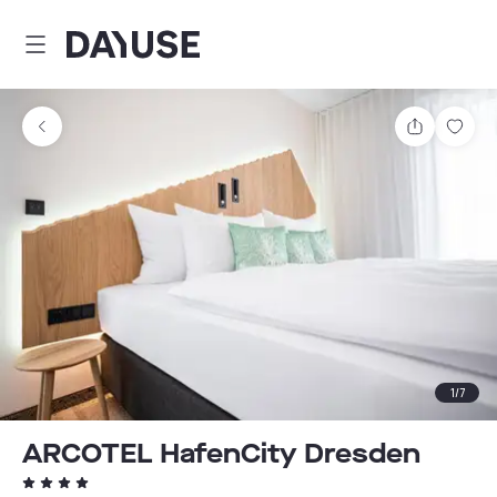
Dayuse
Partager
Enre
1
/
7
ARCOTEL HafenCity Dresden