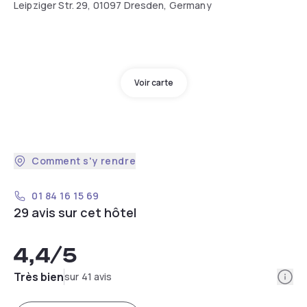
Leipziger Str. 29, 01097 Dresden, Germany
Voir carte
Comment s'y rendre
01 84 16 15 69
29 avis sur cet hôtel
4,4
/5
Info
Très bien
sur 41 avis