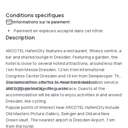
Conditions spécifiques
Informations sur le paiement
Paiement en espèces accepté dans cet hôtel
Description
ARCOTEL HafenCity features a restaurant, fitness centre, a
bar and shared lounge in Dresden. Featuring a garden, the
hotel is close to several noted attractions, around less than
1 km from Messe Dresden, 1.2 km from International
Congress Center Dresden and 1.6 km from Semperoper. The
accommodation offers a 24-hour front desk, room service
The hotel offers a buffet or American breakfast.
and luggage storage for guests.
ARCOTEL HafenCity offers a terrace. Guests at the
accommodation will be able to enjoy activities in and around
Dresden, like cycling.
Popular points of interest near ARCOTEL HafenCity include
Old Masters Picture Gallery, Zwinger and Old and New
Green Vault. The nearest airport is Dresden Airport, 7 km
from the hotel.