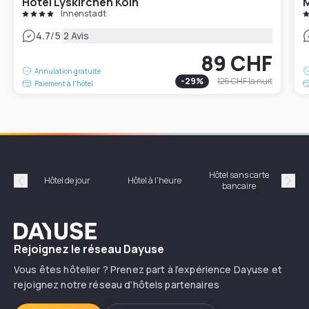
Hotel Lyskirchen Köln
M
Innenstadt
|
4.7
/5
2 Avis
89 CHF
Annulation gratuite
-
29
%
126 CHF
la nuit
Paiement à l'hôtel
Hôtel sans carte
Hôt
Hôtel de jour
Hôtel à l'heure
bancaire
Précédent
Suiv
Dayuse
Rejoignez le réseau Dayuse
Vous êtes hôtelier ? Prenez part à l’expérience Dayuse et
rejoignez notre réseau d’hôtels partenaires