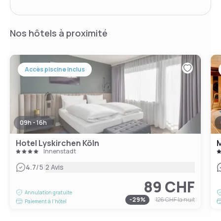
Nos hôtels à proximité
Accès piscine inclus
09h - 16h
Hotel Lyskirchen Köln
M
Innenstadt
|
4.7
/5
2 Avis
89 CHF
Annulation gratuite
-
29
%
126 CHF
la nuit
Paiement à l'hôtel