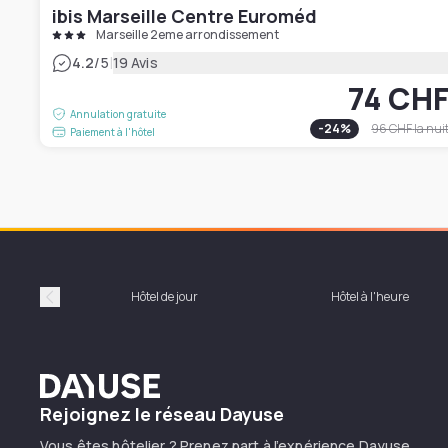
ibis Marseille Centre Euroméd
Marseille 2eme arrondissement
|
4.2
/5
19 Avis
74 CH
Annulation gratuite
-
24
%
96 CHF
la nui
Paiement à l'hôtel
Hôtel de jour
Hôtel à l'heure
Précédent
Dayuse
Rejoignez le réseau Dayuse
Vous êtes hôtelier ? Prenez part à l’expérience Dayuse