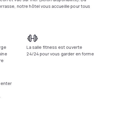
errasse, notre hôtel vous accueille pour tous
rge
La salle fitness est ouverte
hine
24/24 pour vous garder en forme
re
center
r