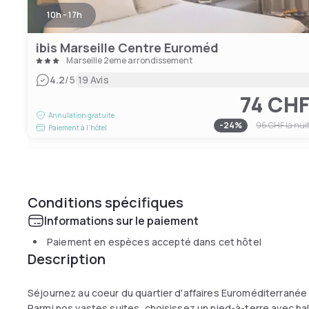
10h - 17h
ibis Marseille Centre Euroméd
Marseille 2eme arrondissement
|
4.2
/5
19 Avis
74 CH
Annulation gratuite
-
24
%
96 CHF
la nui
Paiement à l'hôtel
Conditions spécifiques
Informations sur le paiement
Paiement en espèces accepté dans cet hôtel
Description
Séjournez au coeur du quartier d'affaires Euroméditerranée
Parmi nos vastes suites, choisissez un pied-à-terre avec balc