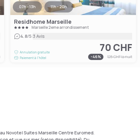
07h - 13h
11h - 20h
Residhome Marseille
Marseille 2eme arrondissement
|
4.8
/5
3 Avis
F
70 CHF
Annulation gratuite
t
-
46
%
128 CHF
la nuit
Paiement à l'hôtel
 au Novotel Suites Marseille Centre Euromed.
on et vue sur mer (selon disponibilité). Du