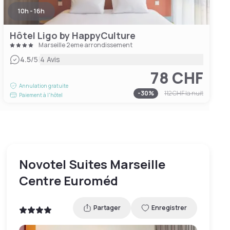
10h - 16h
Hôtel Ligo by HappyCulture
Marseille 2eme arrondissement
|
4.5
/5
4 Avis
78 CHF
Annulation gratuite
-
30
%
112 CHF
la nuit
Paiement à l'hôtel
Novotel Suites Marseille
Centre Euroméd
Partager
Enregistrer