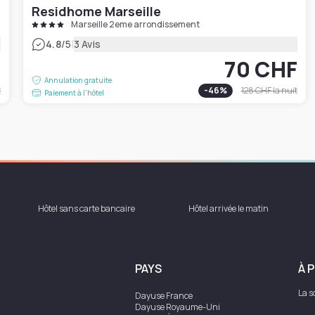
Residhome Marseille
Marseille 2eme arrondissement
|
4.8
/5
3 Avis
F
70 CHF
Annulation gratuite
t
-
46
%
128 CHF
la nuit
Paiement à l'hôtel
Hôtel sans carte bancaire
Hôtel arrivée le matin
PAYS
À 
La s
Dayuse
France
Dayuse
Royaume-Uni