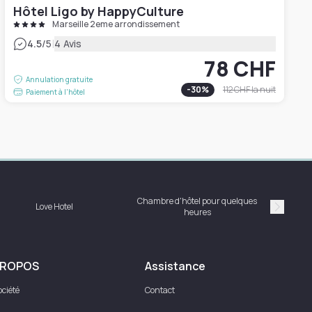
Hôtel Ligo by HappyCulture
Marseille 2eme arrondissement
|
4.5
/5
4 Avis
78 CHF
Annulation gratuite
-
30
%
112 CHF
la nuit
Paiement à l'hôtel
Chambre d'hôtel pour quelques
Love Hotel
heures
Suivan
PROPOS
Assistance
ociété
Contact