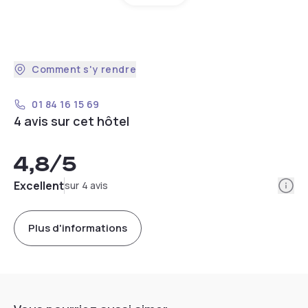
Comment s'y rendre
01 84 16 15 69
4 avis sur cet hôtel
4,8
/5
Info
Excellent
sur 4 avis
Plus d'informations