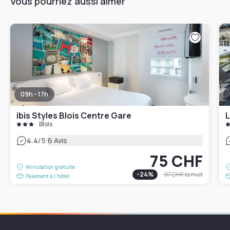
Vous pourriez aussi aimer
09h - 17h
ibis Styles Blois Centre Gare
L
Blois
|
4.4
/5
6 Avis
75 CHF
Annulation gratuite
-
24
%
97 CHF
la nuit
Paiement à l'hôtel