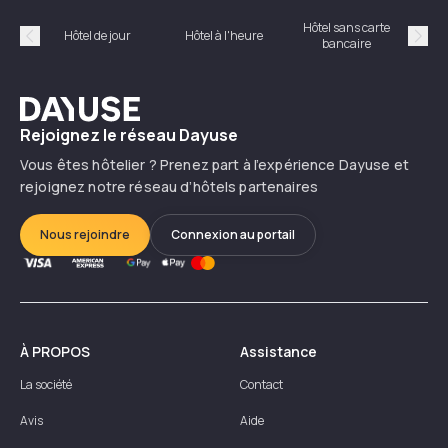
Hôtel sans carte
Hôt
Hôtel de jour
Hôtel à l'heure
bancaire
Précédent
Suiv
Dayuse
Rejoignez le réseau Dayuse
Vous êtes hôtelier ? Prenez part à l’expérience Dayuse et
rejoignez notre réseau d’hôtels partenaires
Nous rejoindre
Connexion au portail
À PROPOS
Assistance
La société
Contact
Avis
Aide