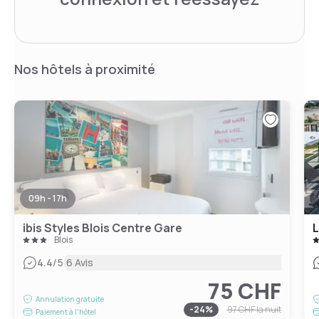
Nos hôtels à proximité
09h - 17h
ibis Styles Blois Centre Gare
L
Blois
|
4.4
/5
6 Avis
75 CHF
Annulation gratuite
-
24
%
97 CHF
la nuit
Paiement à l'hôtel