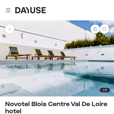
Dayuse
Partager
Enre
1
/
13
Novotel Blois Centre Val De Loire
hotel