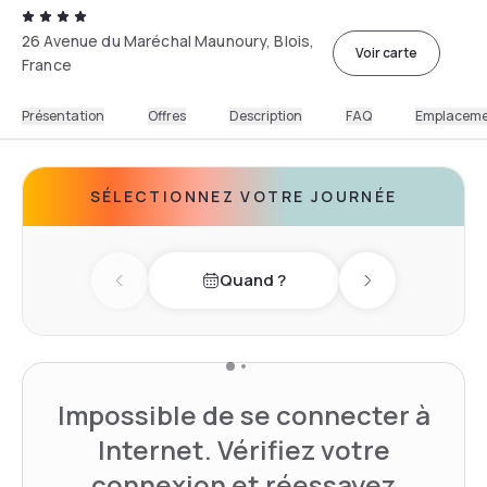
26 Avenue du Maréchal Maunoury, Blois,
Voir carte
France
Présentation
Offres
Description
FAQ
Emplacem
SÉLECTIONNEZ VOTRE JOURNÉE
Quand ?
Previous day
Next day
Impossible de se connecter à
Internet. Vérifiez votre
connexion et réessayez