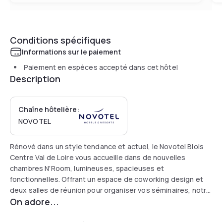
Conditions spécifiques
Informations sur le paiement
Paiement en espèces accepté dans cet hôtel
Description
Chaîne hôtelière:
NOVOTEL
Rénové dans un style tendance et actuel, le Novotel Blois
Centre Val de Loire vous accueille dans de nouvelles
chambres N'Room, lumineuses, spacieuses et
fonctionnelles. Offrant un espace de coworking design et
deux salles de réunion pour organiser vos séminaires, notre
On adore...
hôtel au centre de Blois invite à la détente et au calme avec
ses terrasses dans un cadre verdoyant et arboré, sa