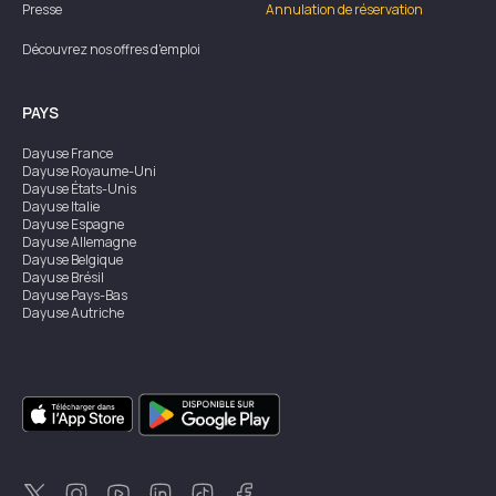
Presse
Annulation de réservation
Découvrez nos offres d'emploi
PAYS
Dayuse
France
Dayuse
Royaume-Uni
Dayuse
États-Unis
Dayuse
Italie
Dayuse
Espagne
Dayuse
Allemagne
Dayuse
Belgique
Dayuse
Brésil
Dayuse
Pays-Bas
Dayuse
Autriche
Dayuse
Australie
Dayuse
Irlande
Dayuse
Hong Kong
Dayuse
Canada
Dayuse
Singapour
Dayuse
Suède
Dayuse
Thaïlande
Dayuse
Portugal
Dayuse
Corée
Dayuse
Nouvelle-Zélande