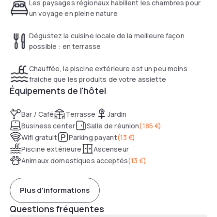
piscine chauffée et ses espaces de jeux pour le bonheur
Les paysages régionaux habillent les chambres pour
des petits et grands.
un voyage en pleine nature
Dégustez la cuisine locale de la meilleure façon
possible : en terrasse
Chauffée, la piscine extérieure est un peu moins
fraiche que les produits de votre assiette
Équipements de l'hôtel
Bar / Café
Terrasse
Jardin
Business center
Salle de réunion
(
185 €
)
Wifi gratuit
Parking payant
(
13 €
)
Piscine extérieure
Ascenseur
Animaux domestiques acceptés
(
13 €
)
Plus d'informations
Questions fréquentes