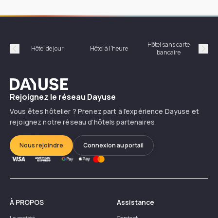
Hôtel sans carte
Hôt
Hôtel de jour
Hôtel à l'heure
bancaire
Précédent
Suiv
Dayuse
Rejoignez le réseau Dayuse
Vous êtes hôtelier ? Prenez part à l’expérience Dayuse et
rejoignez notre réseau d’hôtels partenaires
Nous rejoindre
Connexion au portail
À PROPOS
Assistance