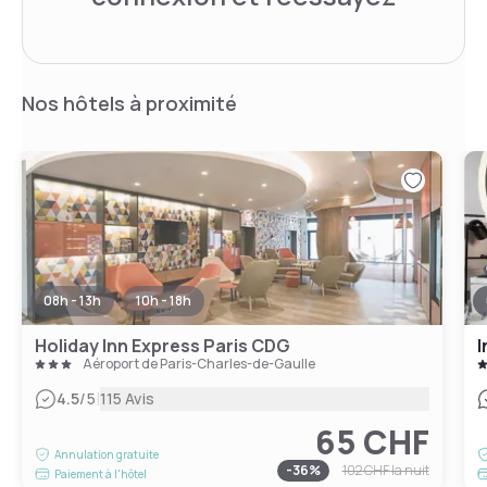
Nos hôtels à proximité
08h - 13h
10h - 18h
Holiday Inn Express Paris CDG
Aéroport de Paris-Charles-de-Gaulle
|
4.5
/5
115 Avis
65 CHF
Annulation gratuite
-
36
%
102 CHF
la nuit
Paiement à l'hôtel