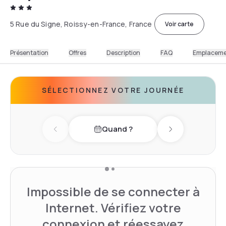
5 Rue du Signe, Roissy-en-France, France
Voir carte
Présentation
Offres
Description
FAQ
Emplacem
SÉLECTIONNEZ VOTRE JOURNÉE
Quand ?
Previous day
Next day
Impossible de se connecter à
Internet. Vérifiez votre
connexion et réessayez