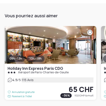
Vous pourriez aussi aimer
08h - 13h
10h - 18h
Holiday Inn Express Paris CDG
Aéroport de Paris-Charles-de-Gaulle
|
4.5
/5
115 Avis
65 CHF
Annulation gratuite
-
36
%
102 CHF
la nuit
Paiement à l'hôtel