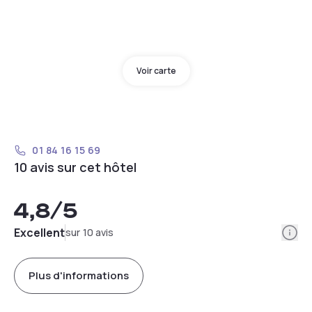
Voir carte
01 84 16 15 69
10 avis sur cet hôtel
4,8
/5
Info
Excellent
sur 10 avis
Plus d'informations