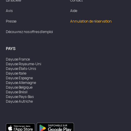
La société
Contact
Avis
Aide
Presse
Annulation de réservation
Découvrez nos offres d'emploi
PAYS
Dayuse
France
Dayuse
Royaume-Uni
Dayuse
États-Unis
Dayuse
Italie
Dayuse
Espagne
Dayuse
Allemagne
Dayuse
Belgique
Dayuse
Brésil
Dayuse
Pays-Bas
Dayuse
Autriche
Dayuse
Australie
Dayuse
Irlande
Dayuse
Hong Kong
Dayuse
Canada
Dayuse
Singapour
Dayuse
Suède