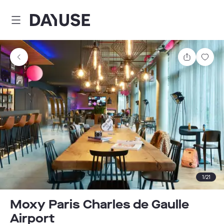
Dayuse
Partager
Enre
1
/
21
Moxy Paris Charles de Gaulle
Airport