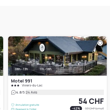
08h - 13h
11h - 18h
Motel 991
Viviers-du-Lac
|
4.8
/5
24 Avis
F
54 CHF
Annulation gratuite
t
-
42
%
93 CHF
la nuit
Paiement à l'hôtel