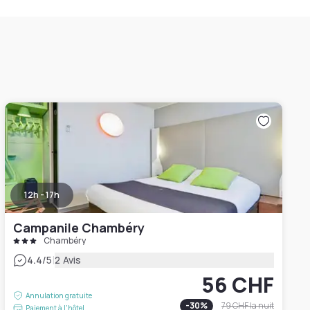
12h - 17h
Campanile Chambéry
Chambéry
|
4.4
/5
2 Avis
56 CHF
Annulation gratuite
-
30
%
79 CHF
la nuit
Paiement à l'hôtel