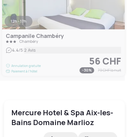
12h - 17h
Campanile Chambéry
Chambéry
|
4.4
/5
2 Avis
56 CHF
Annulation gratuite
-
30
%
79 CHF
la nuit
Paiement à l'hôtel
Mercure Hotel & Spa Aix-les-
Bains Domaine Marlioz