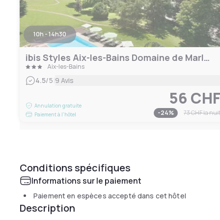
10h - 14h30
ibis Styles Aix-les-Bains Domaine de Marlioz
Aix-les-Bains
|
4.5
/5
9 Avis
56 CH
Annulation gratuite
-
24
%
73 CHF
la nui
Paiement à l'hôtel
Conditions spécifiques
Informations sur le paiement
Paiement en espèces accepté dans cet hôtel
Description