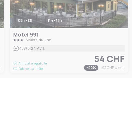
08h - 13h
11h - 18h
Motel 991
Viviers-du-Lac
|
4.8
/5
24 Avis
F
54 CHF
Annulation gratuite
t
-
42
%
93 CHF
la nuit
Paiement à l'hôtel