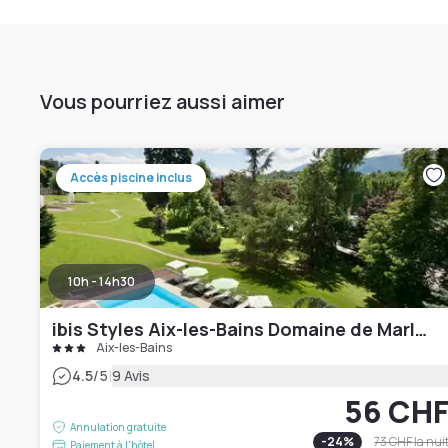
Vous pourriez aussi aimer
Accès piscine inclus
10h - 14h30
ibis Styles Aix-les-Bains Domaine de Marlioz
Aix-les-Bains
|
4.5
/5
9 Avis
56 CH
Annulation gratuite
-
24
%
73 CHF
la nui
Paiement à l'hôtel