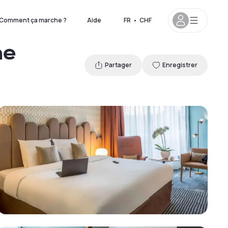
Comment ça marche ?
Aide
FR
•
CHF
ne
Partager
Enregistrer