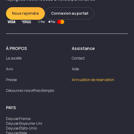
Nous rejoindre
Connexion au portail
À PROPOS
Assistance
La société
Contact
Avis
Aide
Presse
Annulation de réservation
Découvrez nos offres d'emploi
PAYS
Dayuse
France
Dayuse
Royaume-Uni
Dayuse
États-Unis
Dayuse
Italie