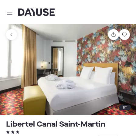
Dayuse
Partager
Enre
1
/
11
Libertel Canal Saint-Martin