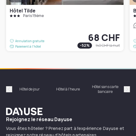
Hôtel Tilde
B
Paris 19ème
68 CHF
Annulation gratuite
-
52
%
140 CHF
la nuit
Paiement à l'hôtel
Hôtel sans carte
Hôt
Hôtel de jour
Hôtel à l'heure
bancaire
Précédent
Suiv
Dayuse
Rejoignez le réseau Dayuse
Vous êtes hôtelier ? Prenez part à l’expérience Dayuse et
rejoignez notre réseau d’hôtels partenaires