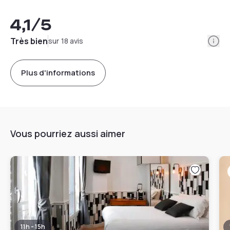
4,1
/5
Info
Très bien
sur 18 avis
Plus d'informations
Vous pourriez aussi aimer
11h - 15h