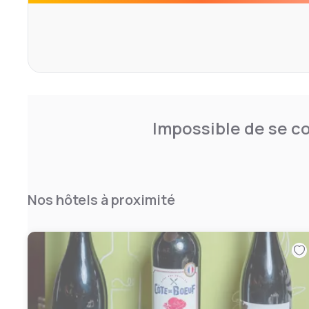
Le Campanile Caen Nord - Hérouville-Saint-Clair possède u
trouve à 4 km de la gare de Caen et à 8 km de l'autoroute 
plage d'Ouistreham et de la Manche.
Impossible de se co
Nos hôtels à proximité