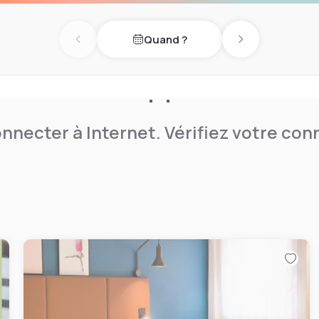
n parking gratuit. Il se
Quand ?
A13, ainsi qu'à 14 km de la
Previous day
Next day
nnecter à Internet. Vérifiez votre co