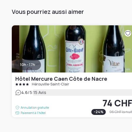
Vous pourriez aussi aimer
10h - 17h
Hôtel Mercure Caen Côte de Nacre
Hérouville-Saint-Clair
|
4.6
/5
15 Avis
74 CH
Annulation gratuite
-
24
%
96 CHF
la nui
Paiement à l'hôtel