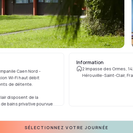
Information
2 Impasse des Ormes, 1
ampanile Caen Nord -
Hérouville-Saint-Clair, Fr
ion Wi-Fi haut débit
ments de détente.
air disposent de la
e de bains privative pourvue
tel. Le petit-déjeuner est
SÉLECTIONNEZ VOTRE JOURNÉE