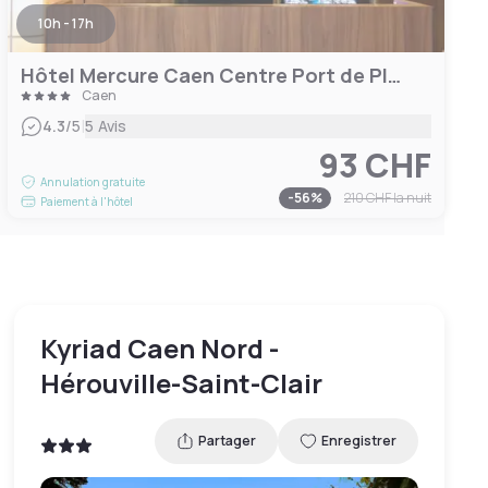
10h - 17h
Hôtel Mercure Caen Centre Port de Plaisance
Caen
|
4.3
/5
5 Avis
93 CHF
Annulation gratuite
-
56
%
210 CHF
la nuit
Paiement à l'hôtel
Kyriad Caen Nord -
Hérouville-Saint-Clair
Partager
Enregistrer