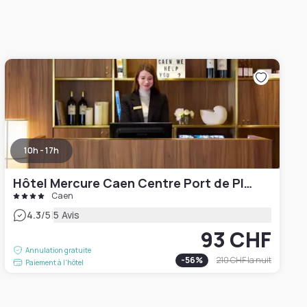
10h - 17h
Hôtel Mercure Caen Centre Port de Plaisance
Caen
|
4.3
/5
5 Avis
93 CHF
Annulation gratuite
-
56
%
210 CHF
la nuit
Paiement à l'hôtel