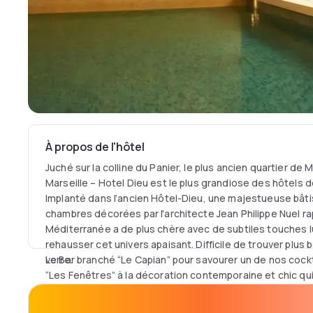
À propos de l'hôtel
Juché sur la colline du Panier, le plus ancien quartier de M
Marseille – Hotel Dieu est le plus grandiose des hôtels d
Implanté dans l’ancien Hôtel-Dieu, une majestueuse bâtis
chambres décorées par l'architecte Jean Philippe Nuel ra
Méditerranée a de plus chère avec de subtiles touches 
rehausser cet univers apaisant. Difficile de trouver plus 
verre.
Le Bar branché “Le Capian” pour savourer un de nos cockt
“Les Fenêtres” à la décoration contemporaine et chic qui
grandiose terrasse extérieure en été, le chef propose un
principalement provençale, moderne et décomplexée. Tous