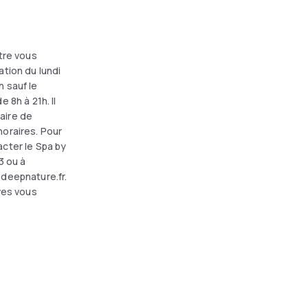
être vous
ation du lundi
 sauf le
 8h à 21h. Il
aire de
oraires. Pour
cter le Spa by
3 ou à
@deepnature.fr.
ives vous