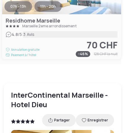
07h - 13h
11h - 20h
Residhome Marseille
Marseille 2eme arrondissement
|
4.8
/5
3 Avis
70 CHF
Annulation gratuite
-
46
%
128 CHF
la nuit
Paiement à l'hôtel
InterContinental Marseille -
Hotel Dieu
Partager
Enregistrer