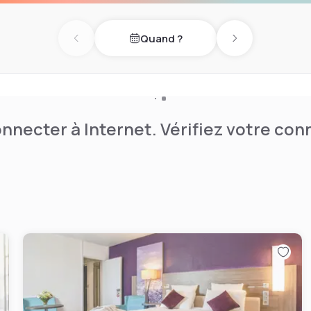
ge obligé par le Spa by
s et lavoirs provençaux. Une
Quand ?
Previous day
Next day
nnecter à Internet. Vérifiez votre co