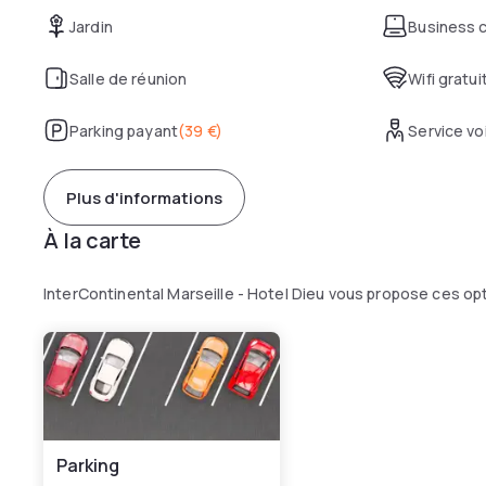
Jardin
Business 
Salle de réunion
Wifi gratui
Parking payant
(
39 €
)
Service voi
Plus d'informations
À la carte
InterContinental Marseille - Hotel Dieu vous propose ces op
Parking