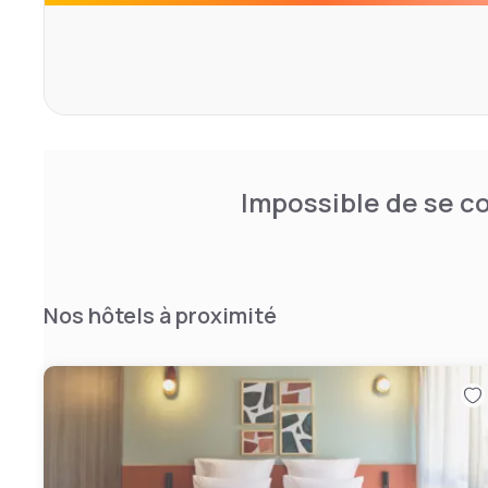
des vues: Notre Dame de La Garde. Sans oublier le passa
Clarins dans un décor revisitant les traditionnels bassin
escapade provençale hors du temps...
Impossible de se co
Nos hôtels à proximité