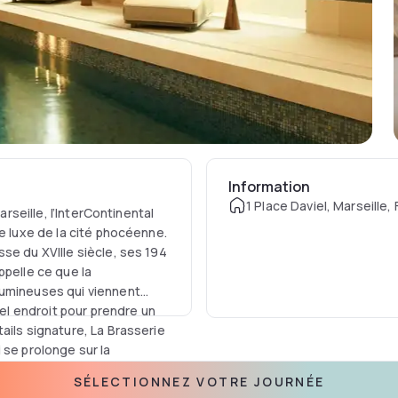
Information
1 Place Daviel, Marseille,
arseille, l’InterContinental
e luxe de la cité phocéenne.
se du XVIIIe siècle, ses 194
ppelle ce que la
lumineuses qui viennent
bel endroit pour prendre un
ails signature, La Brasserie
 se prolonge sur la
e cuisine d’inspiration
SÉLECTIONNEZ VOTRE JOURNÉE
 s'offrant la plus belle