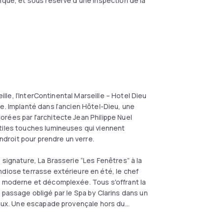
anque, et sous réserve d'une inspection de la
ille, l’InterContinental Marseille – Hotel Dieu
e. Implanté dans l’ancien Hôtel-Dieu, une
rées par l'architecte Jean Philippe Nuel
tiles touches lumineuses qui viennent
endroit pour prendre un verre.
 signature, La Brasserie “Les Fenêtres” à la
ndiose terrasse extérieure en été, le chef
, moderne et décomplexée. Tous s'offrant la
 passage obligé par le Spa by Clarins dans un
nçaux. Une escapade provençale hors du