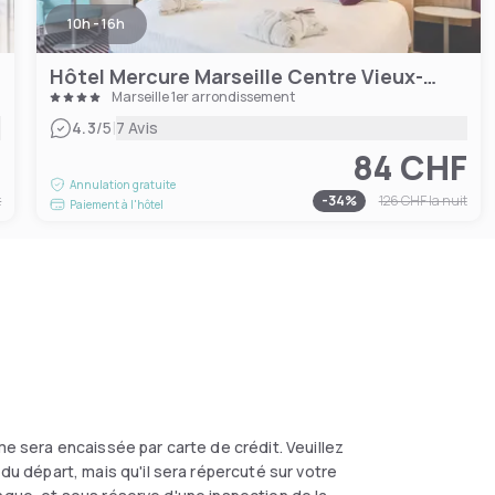
10h - 16h
Hôtel Mercure Marseille Centre Vieux-Port
Marseille 1er arrondissement
|
4.3
/5
7 Avis
F
84 CHF
Annulation gratuite
t
-
34
%
126 CHF
la nuit
Paiement à l'hôtel
e sera encaissée par carte de crédit. Veuillez
 départ, mais qu'il sera répercuté sur votre