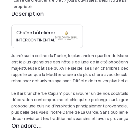
carte de crédit entre 5 et 7 jours ouvrables, selon votre b
propriété.
Description
Chaîne hôtelière:
INTERCONTINENTAL
Juché sur la colline du Panier, le plus ancien quartier de Marse
est le plus grandiose des hôtels de luxe de la cité phocéenn
majestueuse bâtisse du XVIIIe siècle, ses 194 chambres déco
rappelle ce que la Méditerranée a de plus chère avec de sub
rehausser cet univers apaisant. Difficile de trouver plus bel 
Le Bar branché “Le Capian” pour savourer un de nos cocktails
décoration contemporaine et chic qui se prolonge sur la gra
propose une cuisine d’inspiration principalement provençale
plus belle des vues: Notre Dame de La Garde. Sans oublier le
décor revisitant les traditionnels bassins et lavoirs prove
On adore...
temps...