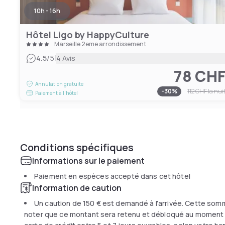
10h - 16h
Hôtel Ligo by HappyCulture
Marseille 2eme arrondissement
|
4.5
/5
4 Avis
78 CH
Annulation gratuite
-
30
%
112 CHF
la nui
Paiement à l'hôtel
Conditions spécifiques
Informations sur le paiement
Paiement en espèces accepté dans cet hôtel
Information de caution
Un caution de
150 €
est demandé à l'arrivée. Cette somm
noter que ce montant sera retenu et débloqué au moment du