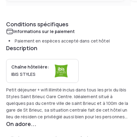
Conditions spécifiques
Informations sur le paiement
Paiement en espèces accepté dans cet hôtel
Description
Chaîne hôtelière:
IBIS STYLES
Petit déjeuner + wifi illimité inclus dans tous les prix du ibis
Styles Saint Brieuc Gare Centre. Idéalement situé à
quelques pas du centre ville de saint Brieuc et à 100m de la
gare de St Brieuc, sa situation centrale fait de cet hôtel un
lieu de résiden ce privilégié aussi bien pour les personnes
On adore...
en déplacement professionnel que pour les voyageurs qui
souhaitent découvrir le centre historique, le port du Légué,
la côte à 5 km ou profiter des événements culturels. 42