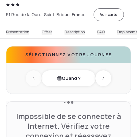
51 Rue de la Gare, Saint-Brieuc, France
Voir carte
Présentation
Offres
Description
FAQ
Emplacem
SÉLECTIONNEZ VOTRE JOURNÉE
Quand ?
Previous day
Next day
Impossible de se connecter à
Internet. Vérifiez votre
connexion et réessayez