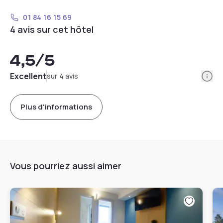
01 84 16 15 69
4 avis sur cet hôtel
4,5
/5
Info
Excellent
sur 4 avis
Plus d'informations
Vous pourriez aussi aimer