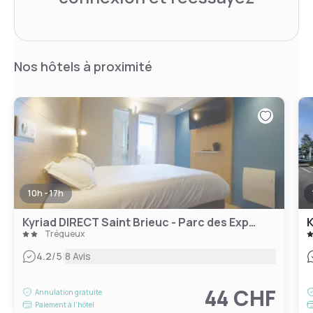
Nos hôtels à proximité
10h - 17h
Kyriad DIRECT Saint Brieuc - Parc des Expositions
K
Trégueux
|
4.2
/5
8 Avis
44 CHF
Annulation gratuite
Paiement à l'hôtel