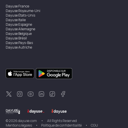
Dayuse
France
Dayuse
Royaume-Uni
Dayuse
États-Unis
Dayuse
Italie
Dayuse
Espagne
Dayuse
Allemagne
Dayuse
Belgique
Dayuse
Brésil
Dayuse
Pays-Bas
Dayuse
Autriche
Dayuse
Australie
Dayuse
Irlande
Dayuse
Hong Kong
Dayuse
Canada
Dayuse
Singapour
Dayuse
Suède
Dayuse
Thaïlande
Dayuse
Portugal
Dayuse
Corée
Dayuse
Nouvelle-Zélande
Dayuse
Turquie
©
2026
dayuse.com
•
All Rights Reserved
Mentions légales
•
Politique de confidentialité
•
CGU