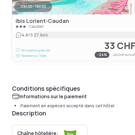
09h30 - 16h30
ibis Lorient-Caudan
Caudan
|
4.6
/5
27 Avis
33 CH
Annulation gratuite
-
24
%
42 CHF
la nui
Paiement à l'hôtel
Conditions spécifiques
Informations sur le paiement
Paiement en espèces accepté dans cet hôtel
Description
Chaîne hôtelière: