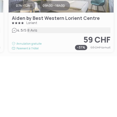
07h - 12h
09h30 - 16h30
Aiden by Best Western Lorient Centre
Lorient
|
4.5
/5
8 Avis
F
59 CHF
Annulation gratuite
t
-
37
%
93 CHF
la nuit
Paiement à l'hôtel