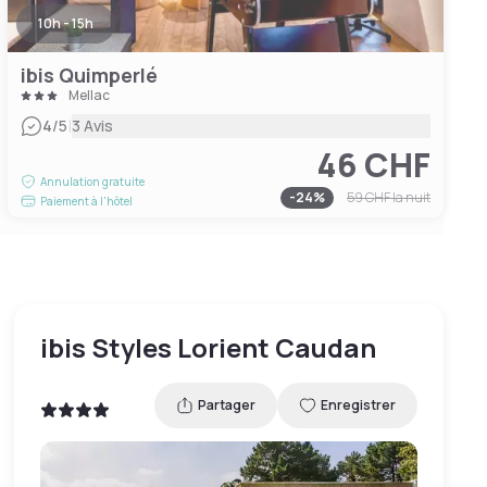
10h - 15h
ibis Quimperlé
Mellac
|
4
/5
3 Avis
46 CHF
Annulation gratuite
-
24
%
59 CHF
la nuit
Paiement à l'hôtel
ibis Styles Lorient Caudan
Partager
Enregistrer