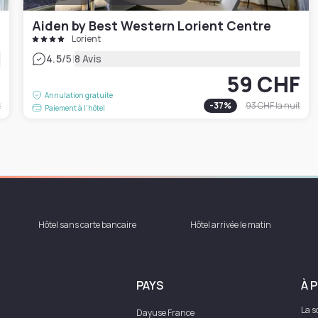
Aiden by Best Western Lorient Centre
Lorient
|
4.5
/5
8 Avis
F
59 CHF
Annulation gratuite
t
-
37
%
93 CHF
la nuit
Paiement à l'hôtel
Hôtel sans carte bancaire
Hôtel arrivée le matin
PAYS
À 
La s
Dayuse
France