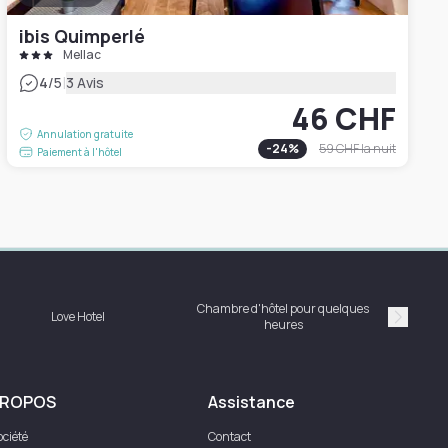
ibis Quimperlé
Mellac
|
4
/5
3 Avis
46 CHF
Annulation gratuite
-
24
%
59 CHF
la nuit
Paiement à l'hôtel
Chambre d'hôtel pour quelques
Love Hotel
heures
Suivan
PROPOS
Assistance
ociété
Contact