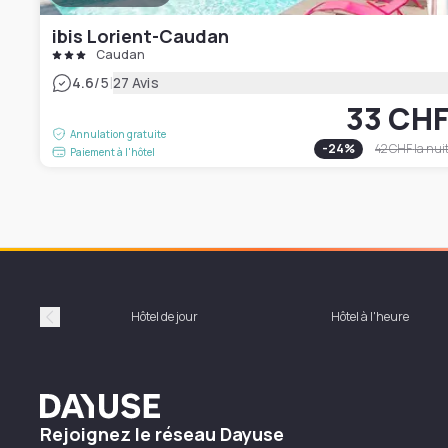
ibis Lorient-Caudan
Caudan
|
4.6
/5
27 Avis
33 CH
Annulation gratuite
-
24
%
42 CHF
la nui
Paiement à l'hôtel
Hôtel de jour
Hôtel à l'heure
Précédent
Dayuse
Rejoignez le réseau Dayuse