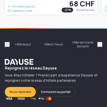
68 CHF
Annulation gratuite
-
27
%
93 CHF
la nuit
Paiement à l'hôtel
Hôtel sans carte
Hôt
Hôtel de jour
Hôtel à l'heure
bancaire
Précédent
Suiv
Dayuse
Rejoignez le réseau Dayuse
Vous êtes hôtelier ? Prenez part à l’expérience Dayuse et
rejoignez notre réseau d’hôtels partenaires
Nous rejoindre
Connexion au portail