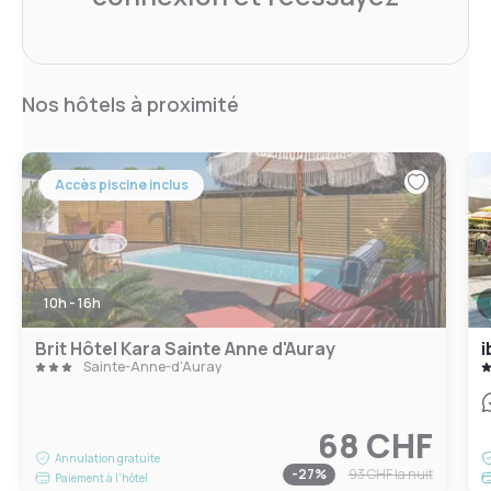
Nos hôtels à proximité
Accès piscine inclus
10h - 16h
Brit Hôtel Kara Sainte Anne d'Auray
i
Sainte-Anne-d'Auray
68 CHF
Annulation gratuite
-
27
%
93 CHF
la nuit
Paiement à l'hôtel