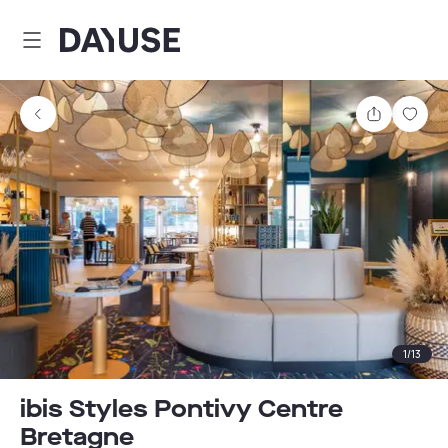
Dayuse
Partager
Enre
1
/
13
ibis Styles Pontivy Centre
Bretagne