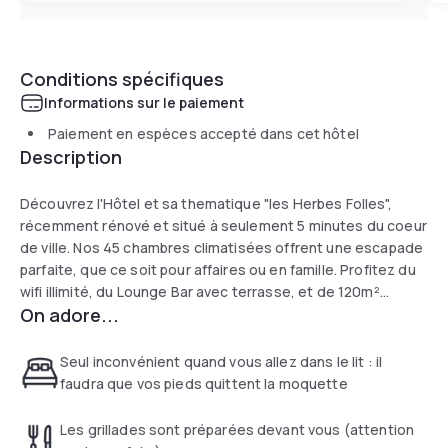
Conditions spécifiques
Informations sur le paiement
Paiement en espèces accepté dans cet hôtel
Description
Découvrez l'Hôtel et sa thematique "les Herbes Folles",
récemment rénové et situé à seulement 5 minutes du coeur
de ville. Nos 45 chambres climatisées offrent une escapade
parfaite, que ce soit pour affaires ou en famille. Profitez du
wifi illimité, du Lounge Bar avec terrasse, et de 120m²
On adore...
d'espace séminaire. Parking offert et Restaurant à
proximité.
Seul inconvénient quand vous allez dans le lit : il
faudra que vos pieds quittent la moquette
Les grillades sont préparées devant vous (attention