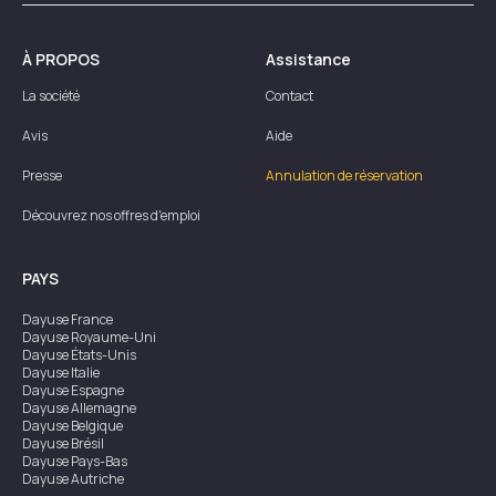
À PROPOS
Assistance
La société
Contact
Avis
Aide
Presse
Annulation de réservation
Découvrez nos offres d'emploi
PAYS
Dayuse
France
Dayuse
Royaume-Uni
Dayuse
États-Unis
Dayuse
Italie
Dayuse
Espagne
Dayuse
Allemagne
Dayuse
Belgique
Dayuse
Brésil
Dayuse
Pays-Bas
Dayuse
Autriche