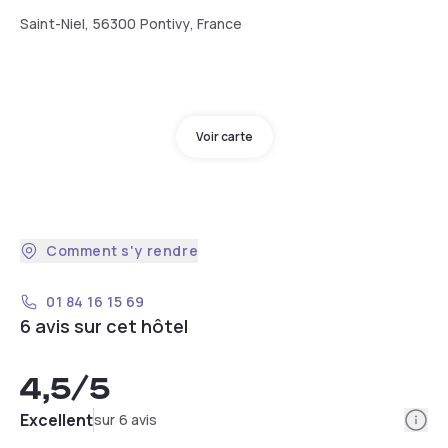
Saint-Niel, 56300 Pontivy, France
Voir carte
Comment s'y rendre
01 84 16 15 69
6 avis sur cet hôtel
4,5
/5
Info
Excellent
sur 6 avis