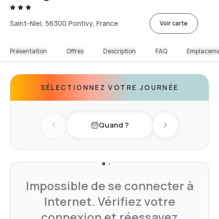
Saint-Niel, 56300 Pontivy, France
Voir carte
Présentation
Offres
Description
FAQ
Emplacem
SÉLECTIONNEZ VOTRE JOURNÉE
Quand ?
Previous day
Next day
Impossible de se connecter à
Internet. Vérifiez votre
connexion et réessayez