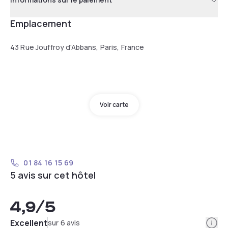
Emplacement
43 Rue Jouffroy d'Abbans, Paris, France
Voir carte
01 84 16 15 69
5 avis sur cet hôtel
4,9
/5
Info
Excellent
sur 6 avis