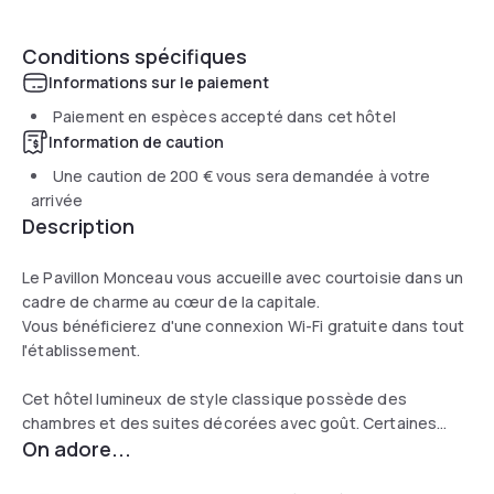
Conditions spécifiques
Informations sur le paiement
Paiement en espèces accepté dans cet hôtel
Information de caution
Une caution de
200 €
vous sera demandée à votre
arrivée
Description
Le Pavillon Monceau vous accueille avec courtoisie dans un
cadre de charme au cœur de la capitale.
Vous bénéficierez d'une connexion Wi-Fi gratuite dans tout
l'établissement.
Cet hôtel lumineux de style classique possède des
chambres et des suites décorées avec goût. Certaines
On adore...
chambres sont climatisées et disposent de la télévision par
satellite ainsi que d'une salle de bains privative avec des