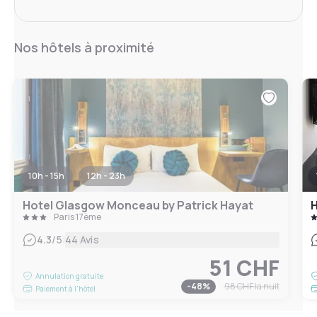
Nos hôtels à proximité
10h - 15h
12h - 23h
Hotel Glasgow Monceau by Patrick Hayat
H
Paris 17ème
|
4.3
/5
44 Avis
51 CHF
Annulation gratuite
-
48
%
98 CHF
la nuit
Paiement à l'hôtel