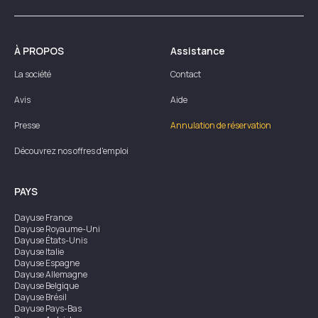
À PROPOS
Assistance
La société
Contact
Avis
Aide
Presse
Annulation de réservation
Découvrez nos offres d'emploi
PAYS
Dayuse
France
Dayuse
Royaume-Uni
Dayuse
États-Unis
Dayuse
Italie
Dayuse
Espagne
Dayuse
Allemagne
Dayuse
Belgique
Dayuse
Brésil
Dayuse
Pays-Bas