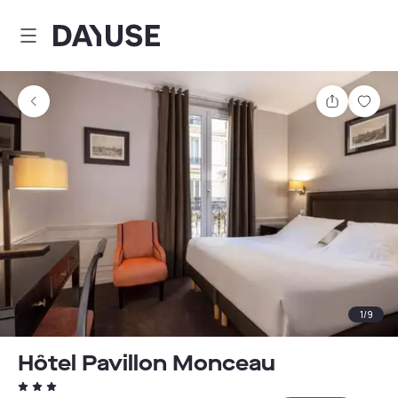
Dayuse
Partager
Enre
1
/
9
Hôtel Pavillon Monceau