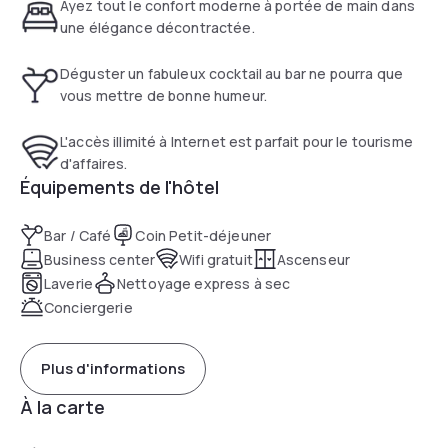
articles de toilette gratuits et une baignoire ou une douche.
Ayez tout le confort moderne à portée de main dans
une élégance décontractée.
Déguster un fabuleux cocktail au bar ne pourra que
vous mettre de bonne humeur.
L'accès illimité à Internet est parfait pour le tourisme
d'affaires.
Équipements de l'hôtel
Bar / Café
Coin Petit-déjeuner
Business center
Wifi gratuit
Ascenseur
Laverie
Nettoyage express à sec
Conciergerie
Plus d'informations
À la carte