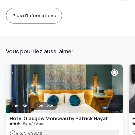
Plus d'informations
Vous pourriez aussi aimer
10h - 15h
12h - 23h
Hotel Glasgow Monceau by Patrick Hayat
H
Paris 17ème
|
4.3
/5
44 Avis