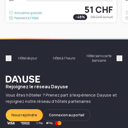
51 CHF
Annulation gratuite
-
48
%
98 CHF
la nuit
Paiement à l'hôtel
Hôtel sans carte
Hôt
Hôtel de jour
Hôtel à l'heure
bancaire
Précédent
Suiv
Dayuse
Rejoignez le réseau Dayuse
Vous êtes hôtelier ? Prenez part à l’expérience Dayuse et
rejoignez notre réseau d’hôtels partenaires
Nous rejoindre
Connexion au portail