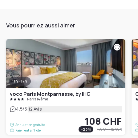
Vous pourriez aussi aimer
11h - 17h
voco Paris Montparnasse, by IHG
Paris 14ème
|
4.5
/5
12 Avis
108 CHF
Annulation gratuite
-
23
%
140 CHF
la nuit
Paiement à l'hôtel