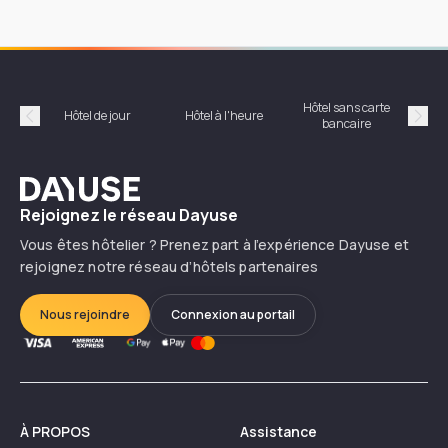
Hôtel sans carte
Hôt
Hôtel de jour
Hôtel à l'heure
bancaire
Précédent
Suiv
Dayuse
Rejoignez le réseau Dayuse
Vous êtes hôtelier ? Prenez part à l’expérience Dayuse et
rejoignez notre réseau d’hôtels partenaires
Nous rejoindre
Connexion au portail
À PROPOS
Assistance