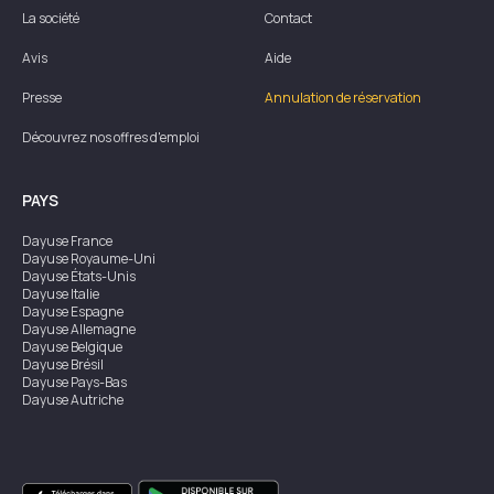
La société
Contact
Avis
Aide
Presse
Annulation de réservation
Découvrez nos offres d'emploi
PAYS
Dayuse
France
Dayuse
Royaume-Uni
Dayuse
États-Unis
Dayuse
Italie
Dayuse
Espagne
Dayuse
Allemagne
Dayuse
Belgique
Dayuse
Brésil
Dayuse
Pays-Bas
Dayuse
Autriche
Dayuse
Australie
Dayuse
Irlande
Dayuse
Hong Kong
Dayuse
Canada
Dayuse
Singapour