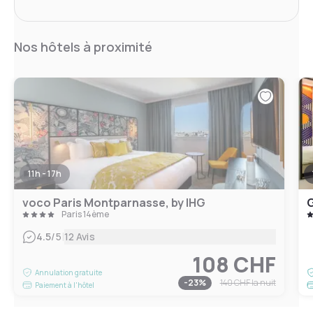
Nos hôtels à proximité
11h - 17h
voco Paris Montparnasse, by IHG
Paris 14ème
|
4.5
/5
12 Avis
108 CHF
Annulation gratuite
-
23
%
140 CHF
la nuit
Paiement à l'hôtel