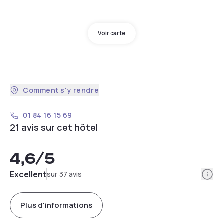
Voir carte
Comment s'y rendre
01 84 16 15 69
21 avis sur cet hôtel
4,6
/5
Info
Excellent
sur 37 avis
Plus d'informations