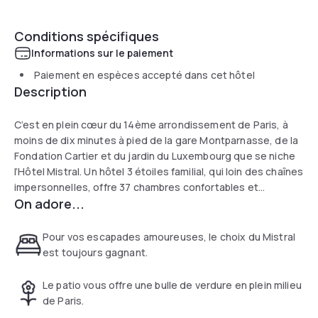
Conditions spécifiques
Informations sur le paiement
Paiement en espèces accepté dans cet hôtel
Description
C’est en plein cœur du 14ème arrondissement de Paris, à
moins de dix minutes à pied de la gare Montparnasse, de la
Fondation Cartier et du jardin du Luxembourg que se niche
l’Hôtel Mistral. Un hôtel 3 étoiles familial, qui loin des chaînes
impersonnelles, offre 37 chambres confortables et
On adore...
décorées dans une ambiance contemporaine, élégante et
discrète.
Simone de Beauvoir et Jean-Paul Sartre ( deux illustres
Pour vos escapades amoureuses, le choix du Mistral
écrivains ) ont habité à l’Hôtel Mistral à plusieurs reprises
est toujours gagnant.
dans les années 40. Pour le bien du couple et la tranquillité
de leur inspiration, ils occupèrent des chambres séparées.
Le patio vous offre une bulle de verdure en plein milieu
L’hôtel est cité à plusieurs reprises dans leurs ouvrages.
de Paris.
Retrouvez l’intégralité de leurs écrits dans notre