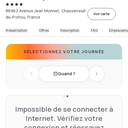
86962 Avenue Jean Monnet, Chasseneuil-
Voir carte
du-Poitou, France
Présentation
Offres
Description
FAQ
Emplacem
SÉLECTIONNEZ VOTRE JOURNÉE
Quand ?
Previous day
Next day
Impossible de se connecter à
Internet. Vérifiez votre
connexion et réessayez