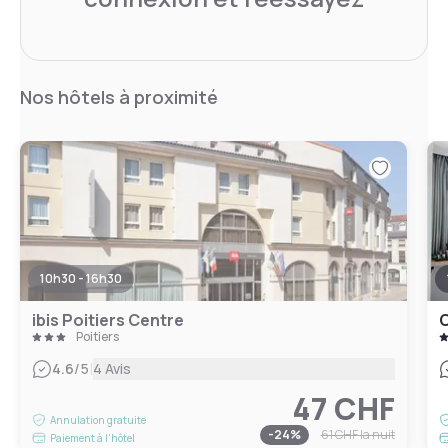
Nos hôtels à proximité
10h30 - 16h30
ibis Poitiers Centre
C
Poitiers
|
4.6
/5
4 Avis
47 CHF
Annulation gratuite
-
24
%
61 CHF
la nuit
Paiement à l'hôtel