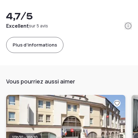
4,7
/5
Info
Excellent
sur 5 avis
Plus d'informations
Vous pourriez aussi aimer
10h30 - 16h30