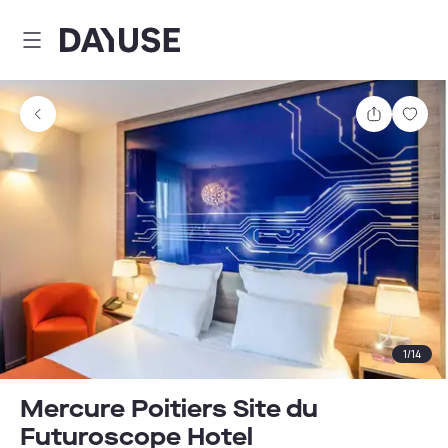
Dayuse
Partager
Enre
1
/
14
Mercure Poitiers Site du
Futuroscope Hotel