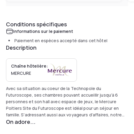
Conditions spécifiques
Informations sur le paiement
Paiement en espèces accepté dans cet hôtel
Description
Chaîne hôtelière:
MERCURE
Avec sa situation au coeur de la Technopole du
Futuroscope, ses chambres pouvant accueillir jusqu'à 6
personnes et son hall avec espace de jeux, le Mercure
Poitiers Site du Futuroscope est idéal pour un séjour en
famille. S'adressant aussi aux voyageurs d'affaires, notre
On adore...
hôtel à Chasseneuil-du-Poitou compte 750 m² de salles de
réunion et offre le Wi-Fi gratuit et illimité. Entre deux