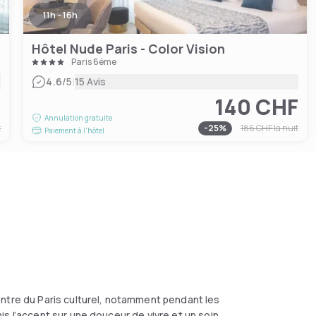
11h - 16h
Hôtel Nude Paris - Color Vision
Paris 6ème
|
4.6
/5
15 Avis
F
140 CHF
Annulation gratuite
t
-
25
%
186 CHF
la nuit
Paiement à l'hôtel
entre du Paris culturel, notamment pendant les
s l’accent sur une douceur de vivre et un soin