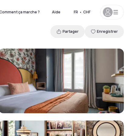
Comment ça marche ?
Aide
FR
•
CHF
Partager
Enregistrer