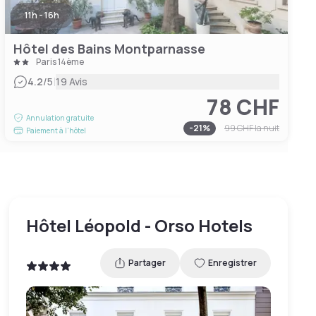
11h - 16h
Hôtel des Bains Montparnasse
Paris 14ème
|
4.2
/5
19 Avis
78 CHF
Annulation gratuite
-
21
%
99 CHF
la nuit
Paiement à l'hôtel
Hôtel Léopold - Orso Hotels
Partager
Enregistrer