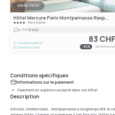
09h30 - 14h30
Hôtel Mercure Paris Montparnasse Raspail
Paris 14ème
|
4.7
/5
6 Avis
83 CH
Annulation gratuite
-
34
%
124 CHF
la nui
Paiement à l'hôtel
Conditions spécifiques
Informations sur le paiement
Paiement en espèces accepté dans cet hôtel
Description
Artistes, intellectuels… Montparnasse a longtemps été le c
années folles. Comme un hommage à cet âge d’or, l’hôtel a mi