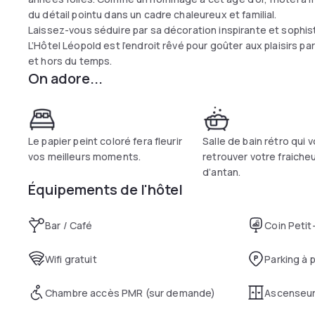
du détail pointu dans un cadre chaleureux et familial.
Laissez-vous séduire par sa décoration inspirante et sophist
L’Hôtel Léopold est l’endroit rêvé pour goûter aux plaisirs p
et hors du temps.
On adore...
Le papier peint coloré fera fleurir
Salle de bain rétro qui 
vos meilleurs moments.
retrouver votre fraiche
d’antan.
Équipements de l'hôtel
Bar / Café
Coin Petit
Wifi gratuit
Parking à 
Chambre accès PMR (sur demande)
Ascenseu