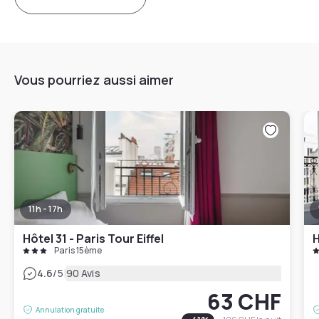
Vous pourriez aussi aimer
11h - 17h
Hôtel 31 - Paris Tour Eiffel
H
Paris 15ème
|
4.6
/5
90 Avis
63 CHF
Annulation gratuite