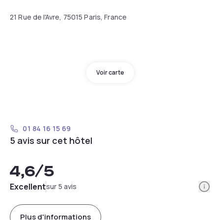
21 Rue de l'Avre, 75015 Paris, France
Voir carte
01 84 16 15 69
5 avis sur cet hôtel
4,6
/5
Info
Excellent
sur 5 avis
Plus d'informations