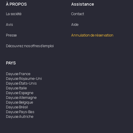
À PROPOS
Assistance
La société
Contact
Avis
Aide
Presse
Annulation de réservation
Découvrez nos offres d'emploi
PAYS
Dayuse
France
Dayuse
Royaume-Uni
Dayuse
États-Unis
Dayuse
Italie
Dayuse
Espagne
Dayuse
Allemagne
Dayuse
Belgique
Dayuse
Brésil
Dayuse
Pays-Bas
Dayuse
Autriche
Dayuse
Australie
Dayuse
Irlande
Dayuse
Hong Kong