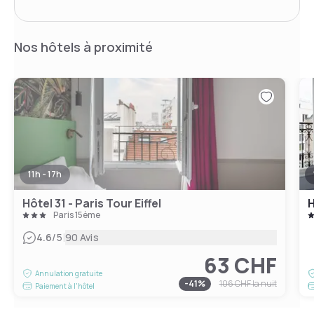
Nos hôtels à proximité
11h - 17h
Hôtel 31 - Paris Tour Eiffel
H
Paris 15ème
|
4.6
/5
90 Avis
63 CHF
Annulation gratuite
-
41
%
106 CHF
la nuit
Paiement à l'hôtel