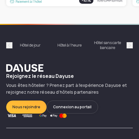
-
41
%
106 CHF
la nuit
Paiement à l'hôtel
Hôtel sans carte
Hôt
Hôtel de jour
Hôtel à l'heure
bancaire
Précédent
Suiv
Dayuse
Rejoignez le réseau Dayuse
Vous êtes hôtelier ? Prenez part à l’expérience Dayuse et
rejoignez notre réseau d’hôtels partenaires
Nous rejoindre
Connexion au portail