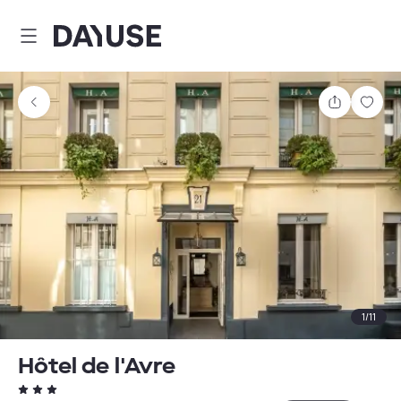
Dayuse
Partager
Enre
1
/
11
Hôtel de l'Avre