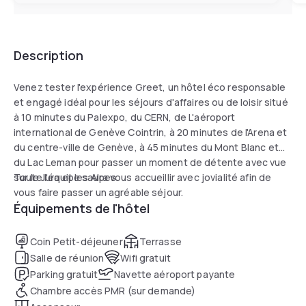
Description
Venez tester l'expérience Greet, un hôtel éco responsable
et engagé idéal pour les séjours d'affaires ou de loisir situé
à 10 minutes du Palexpo, du CERN, de L'aéroport
international de Genève Cointrin, à 20 minutes de l'Arena et
du centre-ville de Genève, à 45 minutes du Mont Blanc et
du Lac Leman pour passer un moment de détente avec vue
sur le Jura et les Alpes.
Toute l'équipe saura vous accueillir avec jovialité afin de
vous faire passer un agréable séjour.
Équipements de l'hôtel
Coin Petit-déjeuner
Terrasse
Salle de réunion
Wifi gratuit
Parking gratuit
Navette aéroport payante
Chambre accès PMR (sur demande)