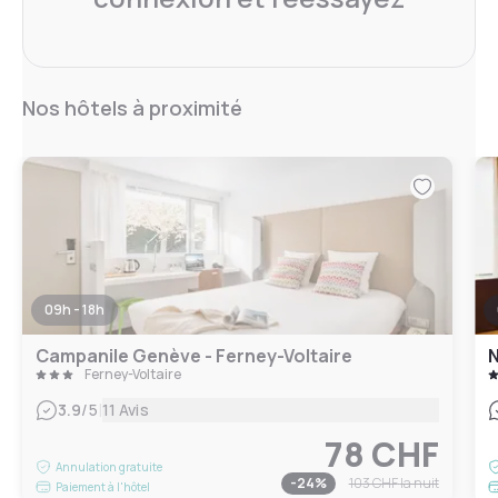
Nos hôtels à proximité
09h - 18h
Campanile Genève - Ferney-Voltaire
N
Ferney-Voltaire
|
3.9
/5
11 Avis
78 CHF
Annulation gratuite
-
24
%
103 CHF
la nuit
Paiement à l'hôtel