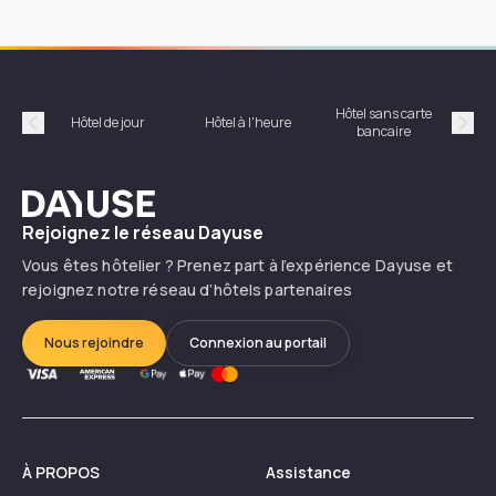
Hôtel sans carte
Hôt
Hôtel de jour
Hôtel à l'heure
bancaire
Précédent
Suiv
Dayuse
Rejoignez le réseau Dayuse
Vous êtes hôtelier ? Prenez part à l’expérience Dayuse et
rejoignez notre réseau d’hôtels partenaires
Nous rejoindre
Connexion au portail
À PROPOS
Assistance