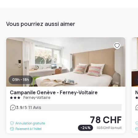
Vous pourriez aussi aimer
09h - 18h
Campanile Genève - Ferney-Voltaire
N
Ferney-Voltaire
|
3.9
/5
11 Avis
78 CHF
Annulation gratuite
-
24
%
103 CHF
la nuit
Paiement à l'hôtel