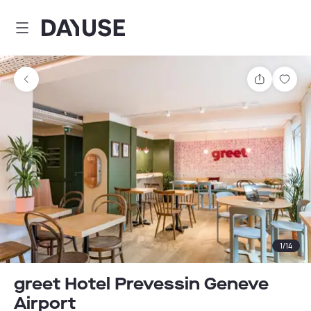
Dayuse
Partager
Enre
1
/
14
greet Hotel Prevessin Geneve
Airport