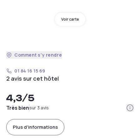
Voir carte
Comment s'y rendre
01 84 16 15 69
2 avis sur cet hôtel
4,3
/5
Info
Très bien
sur 3 avis
Plus d'informations