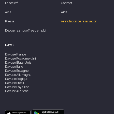
La société
Contact
Avis
Aide
Presse
Annulation de réservation
Découvrez nos offres d'emploi
PAYS
Dayuse
France
Dayuse
Royaume-Uni
Dayuse
États-Unis
Dayuse
Italie
Dayuse
Espagne
Dayuse
Allemagne
Dayuse
Belgique
Dayuse
Brésil
Dayuse
Pays-Bas
Dayuse
Autriche
Dayuse
Australie
Dayuse
Irlande
Dayuse
Hong Kong
Dayuse
Canada
Dayuse
Singapour