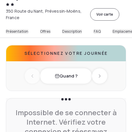
350 Route du Nant, Prévessin-Moëns,
Voir carte
France
Présentation
Offres
Description
FAQ
Emplacem
SÉLECTIONNEZ VOTRE JOURNÉE
Quand ?
Previous day
Next day
Impossible de se connecter à
Internet. Vérifiez votre
connexion et réessayez