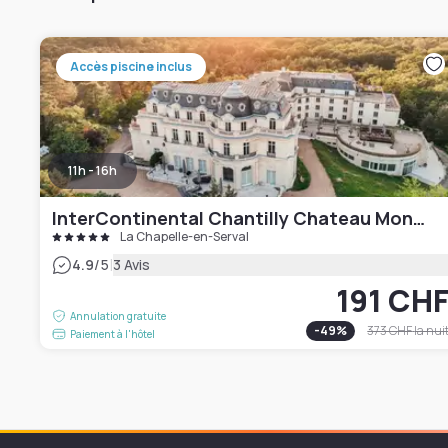
Accès piscine inclus
11h - 16h
InterContinental Chantilly Chateau Mont Royal, an IHG Hotel
La Chapelle-en-Serval
|
4.9
/5
3 Avis
191 CH
Annulation gratuite
-
49
%
373 CHF
la nui
Paiement à l'hôtel