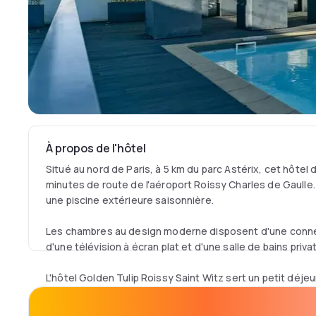
À propos de l'hôtel
Situé au nord de Paris, à 5 km du parc Astérix, cet hôtel 
minutes de route de l'aéroport Roissy Charles de Gaulle. 
une piscine extérieure saisonnière.
Les chambres au design moderne disposent d'une connex
d'une télévision à écran plat et d'une salle de bains privat
L'hôtel Golden Tulip Roissy Saint Witz sert un petit déjeu
qui peut être dégusté sur la terrasse ou dans la chambr
détendre en prenant un verre au bar de l'hôtel.