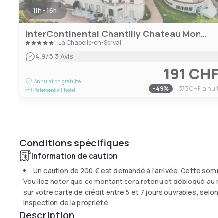
11h - 16h
InterContinental Chantilly Chateau Mont Royal, an IHG Hotel
La Chapelle-en-Serval
|
4.9
/5
3 Avis
191 CH
Annulation gratuite
-
49
%
373 CHF
la nui
Paiement à l'hôtel
Conditions spécifiques
Information de caution
Un caution de
200 €
est demandé à l'arrivée. Cette som
Veuillez noter que ce montant sera retenu et débloqué au 
sur votre carte de crédit entre 5 et 7 jours ouvrables, sel
inspection de la propriété.
Description