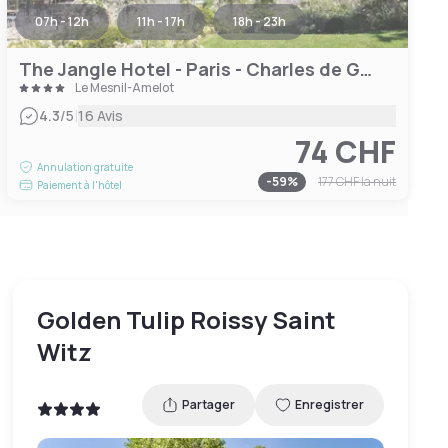
07h - 12h
11h - 17h
18h - 23h
The Jangle Hotel - Paris - Charles de Gaulle - Airport
Le Mesnil-Amelot
|
4.3
/5
16 Avis
74 CHF
Annulation gratuite
-
59
%
177 CHF
la nuit
Paiement à l'hôtel
Golden Tulip Roissy Saint
Witz
Partager
Enregistrer