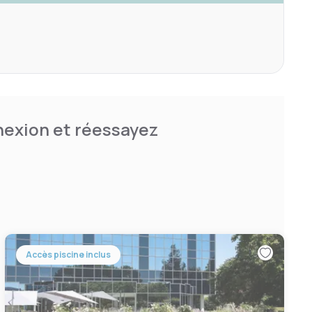
nnexion et réessayez
Accès piscine inclus