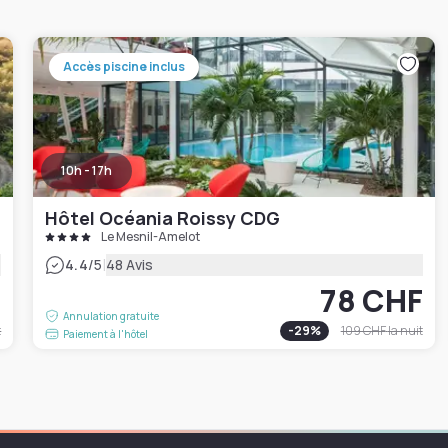
Accès piscine inclus
10h - 17h
Hôtel Océania Roissy CDG
Le Mesnil-Amelot
|
4.4
/5
48 Avis
F
78 CHF
Annulation gratuite
t
-
29
%
109 CHF
la nuit
Paiement à l'hôtel