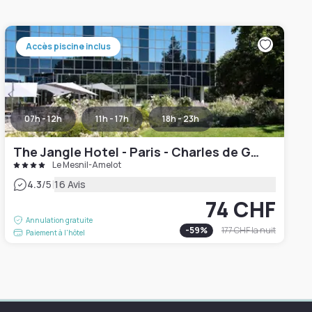
Accès piscine inclus
07h - 12h
11h - 17h
18h - 23h
The Jangle Hotel - Paris - Charles de Gaulle - Airport
Le Mesnil-Amelot
|
4.3
/5
16 Avis
74 CHF
Annulation gratuite
-
59
%
177 CHF
la nuit
Paiement à l'hôtel