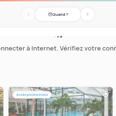
vé gratuit sur place et est
Quand ?
Previous day
Next day
nnecter à Internet. Vérifiez votre co
Accès piscine inclus