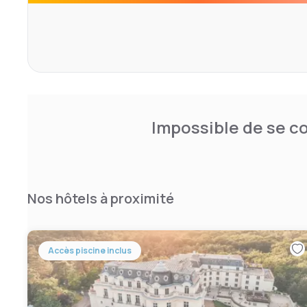
Le Golden Tulip Roissy Saint Witz dispose d'un parking pri
accessible par l'autoroute A1.
Impossible de se co
Nos hôtels à proximité
Accès piscine inclus