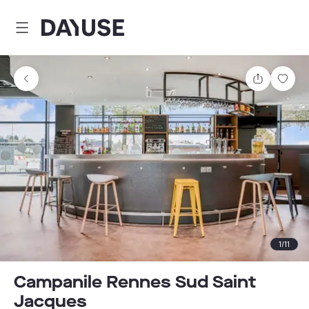
Dayuse
Partager
Enre
1
/
11
Campanile Rennes Sud Saint
Jacques