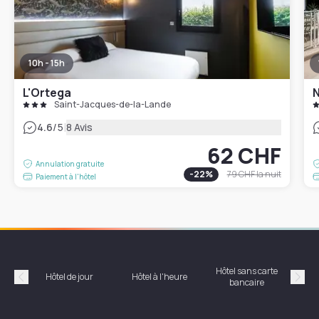
10h - 15h
L'Ortega
N
Saint-Jacques-de-la-Lande
|
4.6
/5
8 Avis
62 CHF
Annulation gratuite
-
22
%
79 CHF
la nuit
Paiement à l'hôtel
Hôtel sans carte
Hôt
Hôtel de jour
Hôtel à l'heure
bancaire
Précédent
Suiv