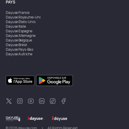
PAYS
Dayuse
France
Dayuse
Royaume-Uni
Dayuse
États-Unis
Dayuse
Italie
Dayuse
Espagne
Dayuse
Allemagne
Dayuse
Belgique
Dayuse
Brésil
Dayuse
Pays-Bas
Dayuse
Autriche
Dayuse
Australie
Dayuse
Irlande
Dayuse
Hong Kong
Dayuse
Canada
Dayuse
Singapour
Dayuse
Suède
Dayuse
Thaïlande
Dayuse
Portugal
Dayuse
Corée
Dayuse
Nouvelle-Zélande
Dayuse
Turquie
©
2026
dayuse.com
•
All Rights Reserved