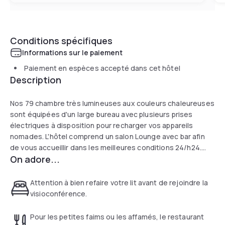
Conditions spécifiques
Informations sur le paiement
Paiement en espèces accepté dans cet hôtel
Description
Nos 79 chambre très lumineuses aux couleurs chaleureuses
sont équipées d'un large bureau avec plusieurs prises
électriques à disposition pour recharger vos appareils
nomades. L'hôtel comprend un salon Lounge avec bar afin
de vous accueillir dans les meilleures conditions 24/h24.
On adore...
Situé aux portes de Rennes, à 4 km de la gare SNCF et de
l’aéroport Rennes Saint Jacques, votre hôtel Campanile
bénéficie d’une situation privilégiée, accessible par la sortie
Attention à bien refaire votre lit avant de rejoindre la
8 du périphérique.
visioconférence.
Pour les petites faims ou les affamés, le restaurant