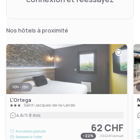
Nos hôtels à proximité
10h - 15h
L'Ortega
N
Saint-Jacques-de-la-Lande
|
4.6
/5
8 Avis
62 CHF
Annulation gratuite
-
22
%
79 CHF
la nuit
Paiement à l'hôtel