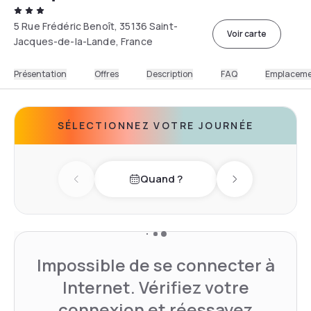
5 Rue Frédéric Benoît, 35136 Saint-
Voir carte
Jacques-de-la-Lande, France
Présentation
Offres
Description
FAQ
Emplacem
SÉLECTIONNEZ VOTRE JOURNÉE
Quand ?
Previous day
Next day
Impossible de se connecter à
Internet. Vérifiez votre
connexion et réessayez