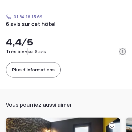
01 84 16 15 69
6 avis sur cet hôtel
4,4
/5
Info
Très bien
sur 8 avis
Plus d'informations
Vous pourriez aussi aimer