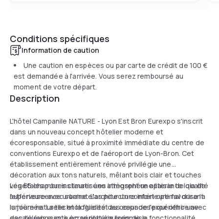
Conditions spécifiques
Information de caution
Une caution en espèces ou par carte de crédit de
100 €
est demandée à l'arrivée. Vous serez remboursé au
moment de votre départ.
Description
L'hôtel Campanile NATURE - Lyon Est Bron Eurexpo s'inscrit
dans un nouveau concept hôtelier moderne et
écoresponsable, situé à proximité immédiate du centre de
conventions Eurexpo et de l'aéroport de Lyon-Bron. Cet
établissement entièrement rénové privilégie une
décoration aux tons naturels, mêlant bois clair et touches
végétales pour instaurer une atmosphère apaisante loin de
Les 65 chambres climatisées intègrent une literie de qualité
l'effervescence urbaine. L'architecture intérieure favorise la
supérieure avec surmatelas pour un confort optimal durant
lumière naturelle et la fluidité des espaces pour offrir une
la journée. La technologie est au cœur de l'expérience avec
escale reposante en périphérie lyonnaise.
des téléviseurs à écran plat équipés de la fonctionnalité