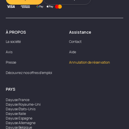
À PROPOS
Assistance
La société
Contact
Avis
Aide
Presse
Annulation de réservation
Découvrez nos offres d'emploi
PAYS
Dayuse
France
Dayuse
Royaume-Uni
Dayuse
États-Unis
Dayuse
Italie
Dayuse
Espagne
Dayuse
Allemagne
Dayuse
Belgique