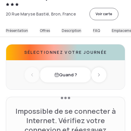
20 Rue Maryse Bastié, Bron, France
Voir carte
Présentation
Offres
Description
FAQ
Emplacem
SÉLECTIONNEZ VOTRE JOURNÉE
Quand ?
Previous day
Next day
Impossible de se connecter à
Internet. Vérifiez votre
connexion et réessayez