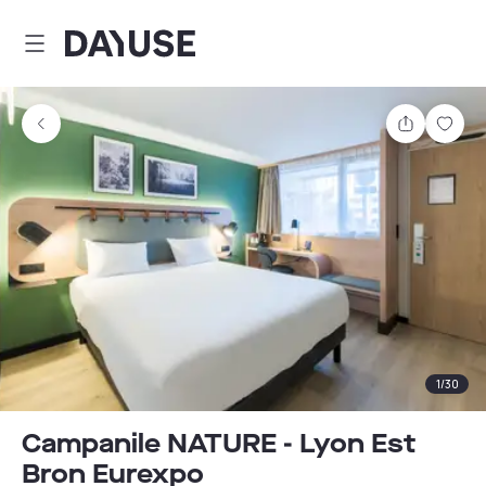
Dayuse
Partager
Enre
1
/
30
Campanile NATURE - Lyon Est
Bron Eurexpo