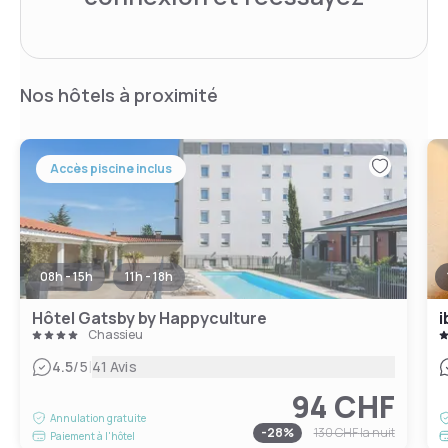
Nos hôtels à proximité
Accès piscine inclus
08h - 15h
11h - 18h
Hôtel Gatsby by Happyculture
i
Chassieu
|
4.5
/5
41 Avis
94 CHF
Annulation gratuite
-
28
%
130 CHF
la nuit
Paiement à l'hôtel