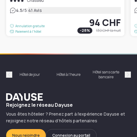
Chassieu
|
4.5
/5
41 Avis
94 CHF
Annulation gratuite
-
28
%
130 CHF
la nuit
Paiement à l'hôtel
Hôtel sans carte
Hôt
Hôtel de jour
Hôtel à l'heure
bancaire
Précédent
Suiv
Dayuse
Rejoignez le réseau Dayuse
Vous êtes hôtelier ? Prenez part à l’expérience Dayuse et
rejoignez notre réseau d’hôtels partenaires
Nous rejoindre
Connexion au portail