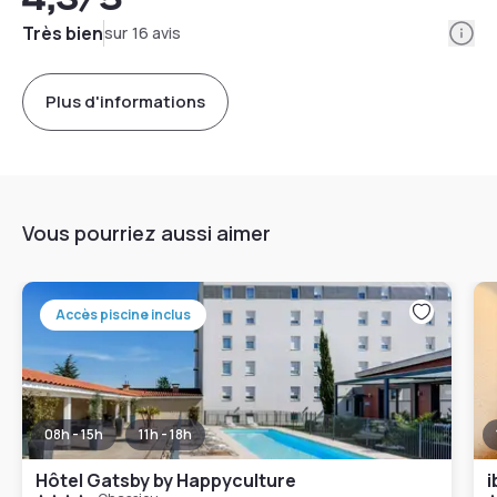
Info
Très bien
sur 16 avis
Plus d'informations
Vous pourriez aussi aimer
Accès piscine inclus
08h - 15h
11h - 18h
Hôtel Gatsby by Happyculture
i