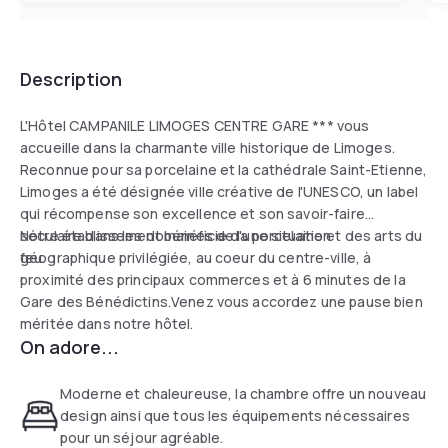
Description
L'Hôtel CAMPANILE LIMOGES CENTRE GARE *** vous
accueille dans la charmante ville historique de Limoges.
Reconnue pour sa porcelaine et la cathédrale Saint-Etienne,
Limoges a été désignée ville créative de l'UNESCO, un label
qui récompense son excellence et son savoir-faire
séculaire dans les domaines de la porcelaine et des arts du
Notre établissement bénéficie d'une situation
feu.
géographique privilégiée, au coeur du centre-ville, à
proximité des principaux commerces et à 6 minutes de la
Gare des Bénédictins.Venez vous accordez une pause bien
méritée dans notre hôtel.
On adore...
Moderne et chaleureuse, la chambre offre un nouveau
design ainsi que tous les équipements nécessaires
pour un séjour agréable.