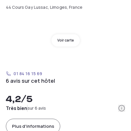
44 Cours Gay Lussac, Limoges, France
Voir carte
01 84 16 15 69
6 avis sur cet hôtel
4,2
/5
Info
Très bien
sur 6 avis
Plus d'informations