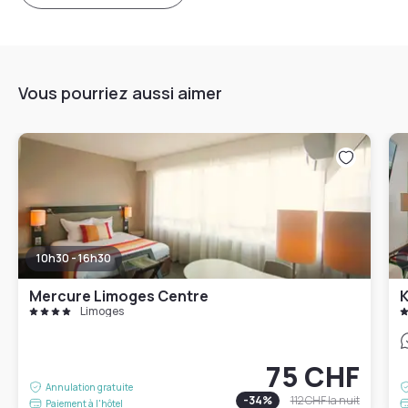
Vous pourriez aussi aimer
10h30 - 16h30
Mercure Limoges Centre
K
Limoges
75 CHF
Annulation gratuite
-
34
%
112 CHF
la nuit
Paiement à l'hôtel