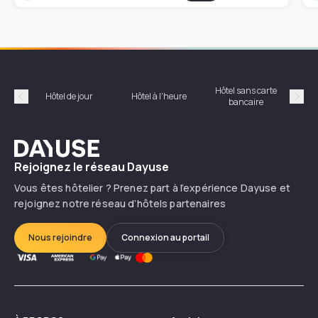
Hôtel sans carte
Hôt
Hôtel de jour
Hôtel à l'heure
bancaire
Précédent
Suiv
Dayuse
Rejoignez le réseau Dayuse
Vous êtes hôtelier ? Prenez part à l’expérience Dayuse et
rejoignez notre réseau d’hôtels partenaires
Nous rejoindre
Connexion au portail