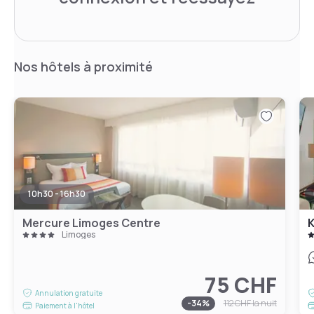
Nos hôtels à proximité
10h30 - 16h30
Mercure Limoges Centre
K
Limoges
75 CHF
Annulation gratuite
-
34
%
112 CHF
la nuit
Paiement à l'hôtel