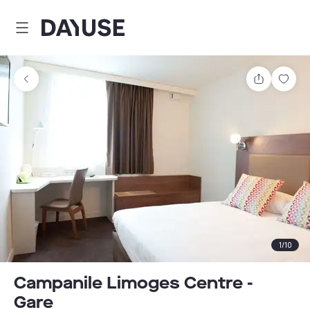
Dayuse
Partager
Enre
1
/
10
Campanile Limoges Centre -
Gare