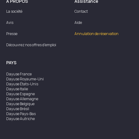
À PROPOS
Assistance
La société
Contact
Avis
Aide
Presse
Annulation de réservation
Découvrez nos offres d'emploi
PAYS
Dayuse
France
Dayuse
Royaume-Uni
Dayuse
États-Unis
Dayuse
Italie
Dayuse
Espagne
Dayuse
Allemagne
Dayuse
Belgique
Dayuse
Brésil
Dayuse
Pays-Bas
Dayuse
Autriche
Dayuse
Australie
Dayuse
Irlande
Dayuse
Hong Kong
Dayuse
Canada