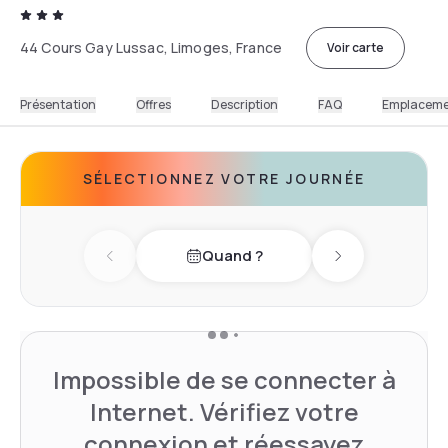
44 Cours Gay Lussac, Limoges, France
Voir carte
Présentation
Offres
Description
FAQ
Emplacem
SÉLECTIONNEZ VOTRE JOURNÉE
Quand ?
Previous day
Next day
Impossible de se connecter à
Internet. Vérifiez votre
connexion et réessayez