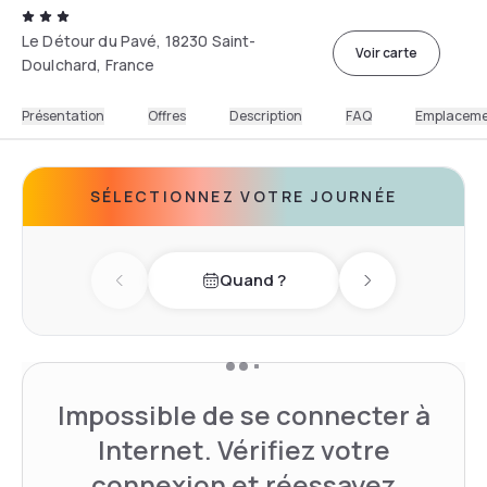
Le Détour du Pavé, 18230 Saint-
Voir carte
Doulchard, France
Présentation
Offres
Description
FAQ
Emplacem
SÉLECTIONNEZ VOTRE JOURNÉE
Quand ?
Previous day
Next day
Impossible de se connecter à
Internet. Vérifiez votre
connexion et réessayez