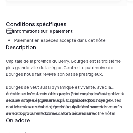
Conditions spécifiques
Informations sur le paiement
Paiement en espèces accepté dans cet hôtel
Description
Capitale de la province du Berry, Bourges est la troisième
plus grande ville de la région Centre. Le patrimoine de
Bourges nous fait revivre son passé prestigieux.
Bourges se veut aussi dynamique et vivante, avec la
création de festivals tels que le Printemps de Bourges. Un
À votre arrivée, vous êtes reçus par une équipe attentive à
accueil simple et généreux, à l'occasion d'un voyage
ce que votre séjour soit le plus agréable possible. Toutes
d'affaires ou en famille, quel que soit l'événement, vous
nos chambres sont dotées d’équipements modernes afin
aurez toujours une bonne raison de choisir notre hôtel
de vous procurer tout le confort nécessaire.
On adore...
Campanile.