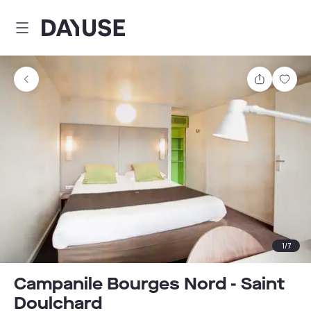
Dayuse
Partager
Enre
1
/
7
Campanile Bourges Nord - Saint
Doulchard