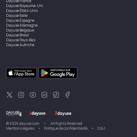
Dayuse
France
Dayuse
Royaume-Uni
Dayuse
États-Unis
Dayuse
Italie
Dayuse
Espagne
Dayuse
Allemagne
Dayuse
Belgique
Dayuse
Brésil
Dayuse
Pays-Bas
Dayuse
Autriche
Dayuse
Australie
Dayuse
Irlande
Dayuse
Hong Kong
Dayuse
Canada
Dayuse
Singapour
Dayuse
Suède
Dayuse
Thaïlande
Dayuse
Portugal
Dayuse
Corée
Dayuse
Nouvelle-Zélande
Dayuse
Turquie
©
2026
dayuse.com
•
All Rights Reserved
Mentions légales
•
Politique de confidentialité
•
CGU