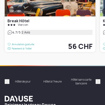
10h - 18h
Break Hôtel
K
Vierzon
|
4.7
/5
2 Avis
56 CHF
Annulation gratuite
Paiement à l'hôtel
Hôtel sans carte
Hôt
Hôtel de jour
Hôtel à l'heure
bancaire
Précédent
Suiv
Dayuse
Rejoignez le réseau Dayuse