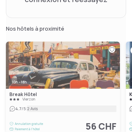
Nos hôtels à proximité
10h - 18h
Break Hôtel
K
Vierzon
|
4.7
/5
2 Avis
56 CHF
Annulation gratuite
Paiement à l'hôtel