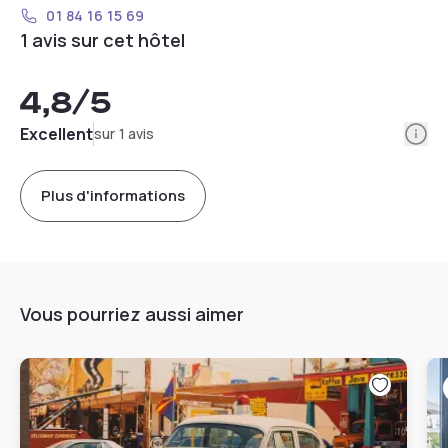
01 84 16 15 69
1 avis sur cet hôtel
4,8
/5
Info
Excellent
sur 1 avis
Plus d'informations
Vous pourriez aussi aimer