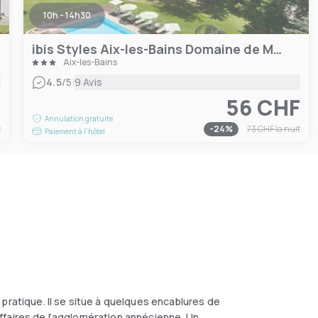
10h - 14h30
ibis Styles Aix-les-Bains Domaine de Marlioz
Aix-les-Bains
|
4.5
/5
9 Avis
F
56 CHF
Annulation gratuite
t
-
24
%
73 CHF
la nuit
Paiement à l'hôtel
pratique. Il se situe à quelques encablures de
d'affaires de l’agglomération annécienne. Un