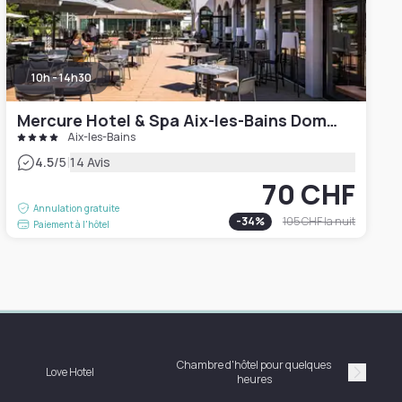
10h - 14h30
Mercure Hotel & Spa Aix-les-Bains Domaine Marlioz
Aix-les-Bains
|
4.5
/5
14 Avis
70 CHF
Annulation gratuite
-
34
%
105 CHF
la nuit
Paiement à l'hôtel
Chambre d'hôtel pour quelques
Love Hotel
heures
Suivan