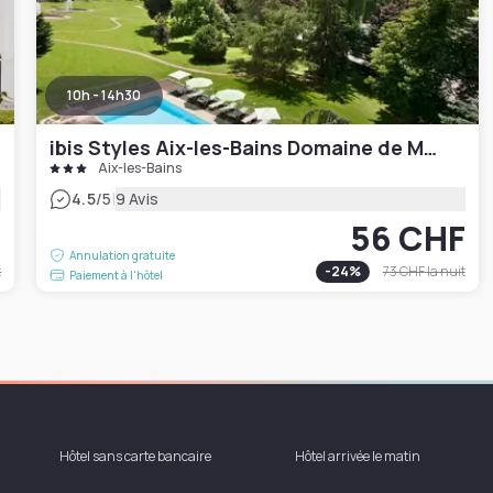
10h - 14h30
ibis Styles Aix-les-Bains Domaine de Marlioz
Aix-les-Bains
|
4.5
/5
9 Avis
F
56 CHF
Annulation gratuite
t
-
24
%
73 CHF
la nuit
Paiement à l'hôtel
Hôtel sans carte bancaire
Hôtel arrivée le matin