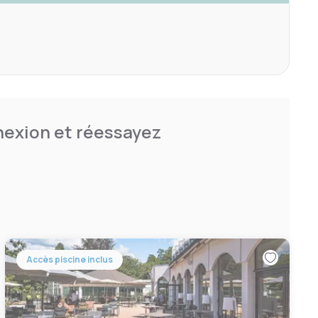
nnexion et réessayez
Accès piscine inclus