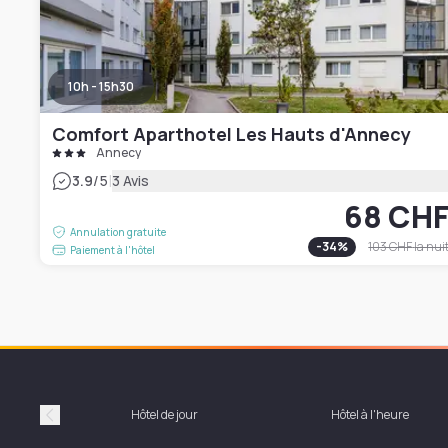
10h - 15h30
Comfort Aparthotel Les Hauts d'Annecy
Annecy
|
3.9
/5
3 Avis
68 CH
Annulation gratuite
-
34
%
103 CHF
la nui
Paiement à l'hôtel
Hôtel de jour
Hôtel à l'heure
Précédent