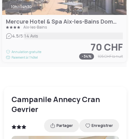
10h - 14h30
Mercure Hotel & Spa Aix-les-Bains Domaine Marlioz
Aix-les-Bains
|
4.5
/5
14 Avis
70 CHF
Annulation gratuite
-
34
%
105 CHF
la nuit
Paiement à l'hôtel
Campanile Annecy Cran
Gevrier
Partager
Enregistrer