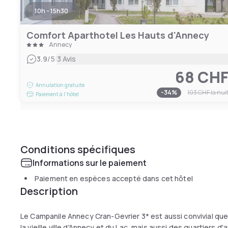
10h - 15h30
Comfort Aparthotel Les Hauts d'Annecy
Annecy
|
3.9
/5
3 Avis
68 CH
Annulation gratuite
-
34
%
103 CHF
la nui
Paiement à l'hôtel
Conditions spécifiques
Informations sur le paiement
Paiement en espèces accepté dans cet hôtel
Description
Le Campanile Annecy Cran-Gevrier 3* est aussi convivial que 
la vieille ville d'Annecy et du Lac, mais aussi des quartiers 