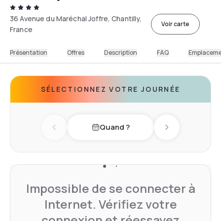
36 Avenue du Maréchal Joffre, Chantilly,
Voir carte
France
Présentation
Offres
Description
FAQ
Emplacem
SÉLECTIONNEZ VOTRE JOURNÉE
Quand ?
Previous day
Next day
Impossible de se connecter à
Internet. Vérifiez votre
connexion et réessayez