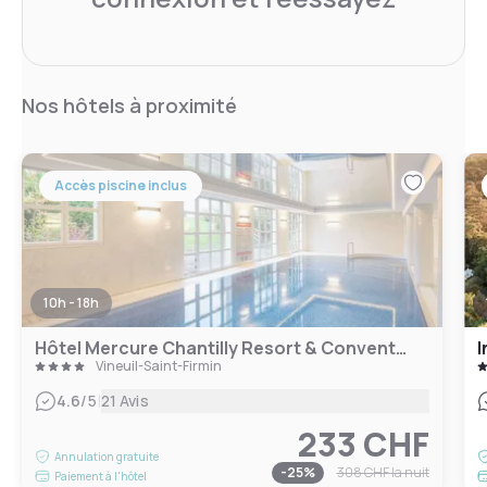
Nos hôtels à proximité
Accès piscine inclus
10h - 18h
Hôtel Mercure Chantilly Resort & Conventions
Vineuil-Saint-Firmin
|
4.6
/5
21 Avis
233 CHF
Annulation gratuite
-
25
%
308 CHF
la nuit
Paiement à l'hôtel