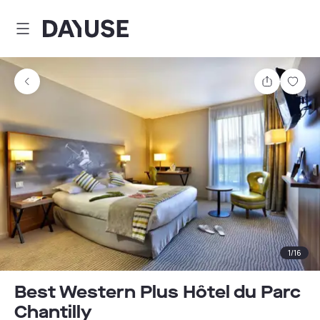
Dayuse
Partager
Enre
1
/
16
Best Western Plus Hôtel du Parc
Chantilly