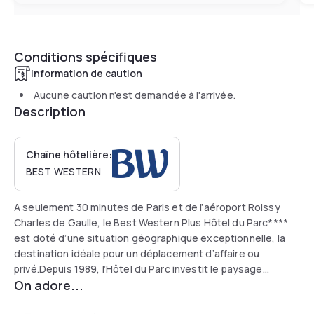
Conditions spécifiques
Information de caution
Aucune caution n'est demandée à l'arrivée.
Description
Chaîne hôtelière:
BEST WESTERN
A seulement 30 minutes de Paris et de l’aéroport Roissy
Charles de Gaulle, le Best Western Plus Hôtel du Parc****
est doté d’une situation géographique exceptionnelle, la
destination idéale pour un déplacement d’affaire ou
privé.Depuis 1989, l’Hôtel du Parc investit le paysage
On adore...
cantilien, pour vous faire vivre des instants emplis de
sérénité dans un confort moderne et proche de la nature