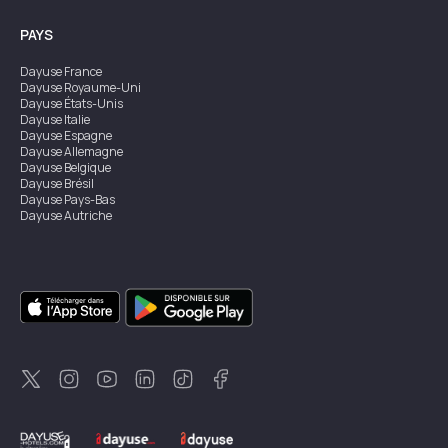
PAYS
Dayuse
France
Dayuse
Royaume-Uni
Dayuse
États-Unis
Dayuse
Italie
Dayuse
Espagne
Dayuse
Allemagne
Dayuse
Belgique
Dayuse
Brésil
Dayuse
Pays-Bas
Dayuse
Autriche
Dayuse
Australie
Dayuse
Irlande
Dayuse
Hong Kong
Dayuse
Canada
Dayuse
Singapour
Dayuse
Suède
Dayuse
Thaïlande
Dayuse
Portugal
Dayuse
Corée
Dayuse
Nouvelle-Zélande
Dayuse
Turquie