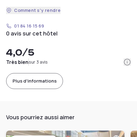
Comment s'y rendre
01 84 16 15 69
0 avis sur cet hôtel
4,0
/5
Info
Très bien
sur 3 avis
Plus d'informations
Vous pourriez aussi aimer