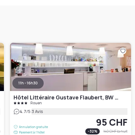
11h - 16h30
Hôtel Littéraire Gustave Flaubert, BW Signature Collection
Rouen
|
4.7
/5
3 Avis
F
95 CHF
Annulation gratuite
t
-
32
%
140 CHF
la nuit
Paiement à l'hôtel