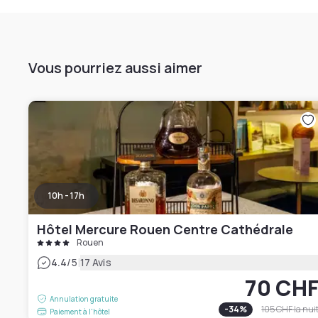
Vous pourriez aussi aimer
10h - 17h
Hôtel Mercure Rouen Centre Cathédrale
Rouen
|
4.4
/5
17 Avis
70 CH
Annulation gratuite
-
34
%
105 CHF
la nui
Paiement à l'hôtel