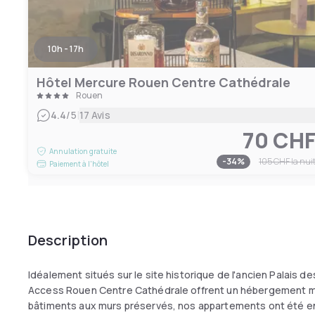
10h - 17h
Hôtel Mercure Rouen Centre Cathédrale
Rouen
|
4.4
/5
17 Avis
70 CH
Annulation gratuite
-
34
%
105 CHF
la nui
Paiement à l'hôtel
Description
Idéalement situés sur le site historique de l'ancien Palais d
Access Rouen Centre Cathédrale offrent un hébergement mo
bâtiments aux murs préservés, nos appartements ont été en