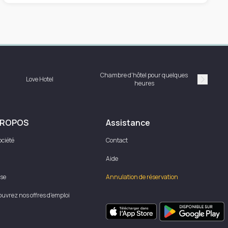
Chambre d'hôtel pour quelques
Love Hotel
heures
Suivan
PROPOS
Assistance
ociété
Contact
Aide
se
Annulation de réservation
uvrez nos offres d'emploi