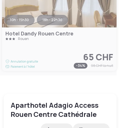
10h - 15h30
18h - 22h30
Hotel Dandy Rouen Centre
Rouen
65 CHF
Annulation gratuite
-
34
%
98 CHF
la nuit
Paiement à l'hôtel
Aparthotel Adagio Access
Rouen Centre Cathédrale