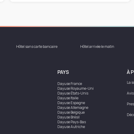
Hôtel sans carte bancaire
Hôtel arrivée le matin
PAYS
À 
La s
Dayuse
France
Dayuse
Royaume-Uni
Dayuse
États-Unis
Avis
Dayuse
Italie
Dayuse
Espagne
Pres
Dayuse
Allemagne
Dayuse
Belgique
Déco
Dayuse
Brésil
Dayuse
Pays-Bas
Dayuse
Autriche
Dayuse
Australie