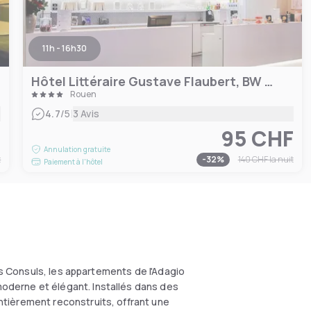
11h - 16h30
Hôtel Littéraire Gustave Flaubert, BW Signature Collection
Rouen
|
4.7
/5
3 Avis
F
95 CHF
Annulation gratuite
t
-
32
%
140 CHF
la nuit
Paiement à l'hôtel
es Consuls, les appartements de l'Adagio
derne et élégant. Installés dans des
tièrement reconstruits, offrant une