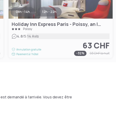
08h - 14h
12h - 22h
Holiday Inn Express Paris - Poissy, an IHG Hotel
Poissy
|
4.8
/5
14 Avis
F
63 CHF
Annulation gratuite
t
-
32
%
93 CHF
la nuit
Paiement à l'hôtel
 est demandé à l'arrivée. Vous devez être