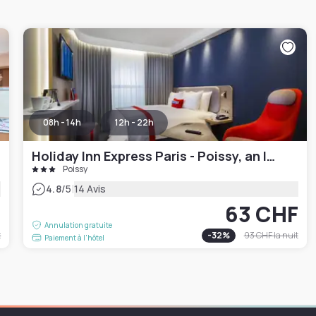
08h - 14h
12h - 22h
Holiday Inn Express Paris - Poissy, an IHG Hotel
Poissy
|
4.8
/5
14 Avis
F
63 CHF
Annulation gratuite
t
-
32
%
93 CHF
la nuit
Paiement à l'hôtel