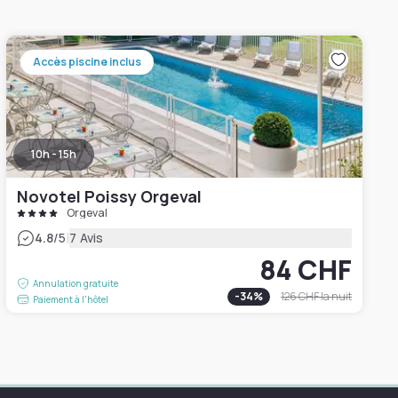
Accès piscine inclus
10h - 15h
Novotel Poissy Orgeval
Orgeval
|
4.8
/5
7 Avis
84 CHF
Annulation gratuite
-
34
%
126 CHF
la nuit
Paiement à l'hôtel