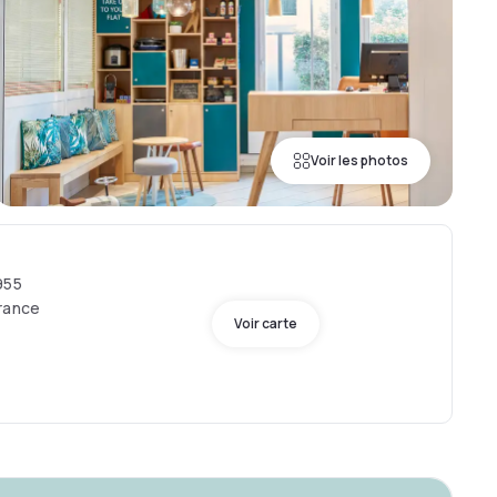
Voir les photos
955
France
Voir carte