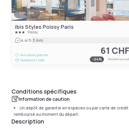
10h - 15h
ibis Styles Poissy Paris
Poissy
|
4.4
/5
3 Avis
61 CH
Annulation gratuite
-
24
%
79 CHF
la nui
Paiement à l'hôtel
Conditions spécifiques
Information de caution
Un dépôt de garantie en espèces ou par carte de crédit
remboursé au moment du départ.
Description