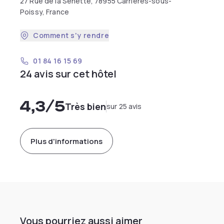
27 Rue de la Senette, 78955 Carrières-sous-
Poissy, France
Comment s'y rendre
01 84 16 15 69
24 avis sur cet hôtel
4,3
/5
Très bien
sur 25 avis
Plus d'informations
Vous pourriez aussi aimer