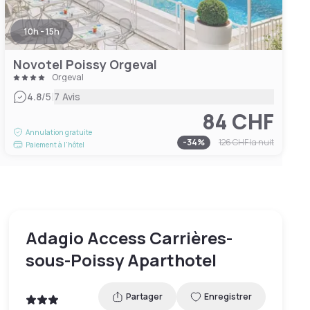
10h - 15h
Novotel Poissy Orgeval
Orgeval
|
4.8
/5
7 Avis
84 CHF
Annulation gratuite
-
34
%
126 CHF
la nuit
Paiement à l'hôtel
Adagio Access Carrières-
sous-Poissy Aparthotel
Partager
Enregistrer