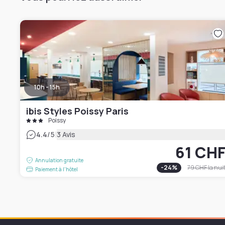
10h - 15h
ibis Styles Poissy Paris
Poissy
|
4.4
/5
3 Avis
61 CH
Annulation gratuite
-
24
%
79 CHF
la nui
Paiement à l'hôtel