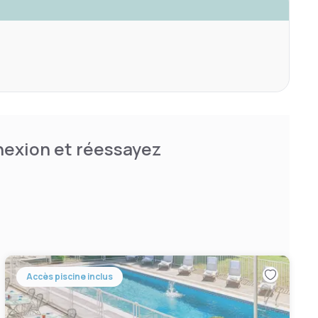
nnexion et réessayez
Accès piscine inclus