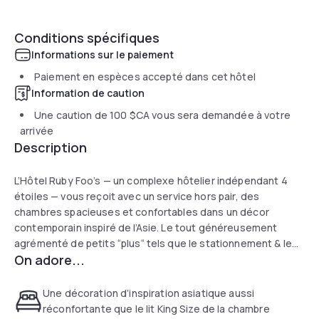
Conditions spécifiques
Informations sur le paiement
Paiement en espèces accepté dans cet hôtel
Information de caution
Une caution de
100 $CA
vous sera demandée à votre
arrivée
Description
L’Hôtel Ruby Foo’s — un complexe hôtelier indépendant 4
étoiles — vous reçoit avec un service hors pair, des
chambres spacieuses et confortables dans un décor
contemporain inspiré de l’Asie. Le tout généreusement
agrémenté de petits “plus“ tels que le stationnement & le
On adore...
Wi-Fi gratuits, des peignoirs douillets, une literie et des
produits de bain de qualité supérieure.
Entamez délicieusement votre journée chez
Une décoration d’inspiration asiatique aussi
EGGSPECTATION et terminez-la tout en saveurs au
réconfortante que le lit King Size de la chambre