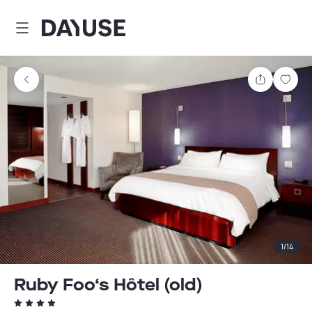
Dayuse
Partager
Enre
1
/
14
Ruby Foo‘s Hôtel (old)