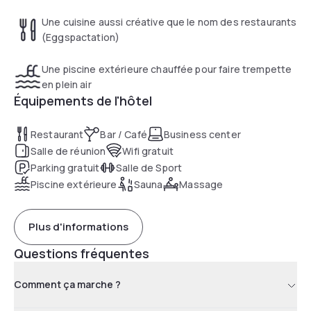
restaurant OTAGO. Entre-temps, notre établissement
regorge de services uniques tels qu’un centre
Une cuisine aussi créative que le nom des restaurants
d’entrainement ouvert 24/7, une piscine extérieure
(Eggspactation)
chauffée (en saison), une massothérapeute & un barbier
maison — pour ne nommer que ceux-là !— alors, ne manquez
Une piscine extérieure chauffée pour faire trempette
pas l’occasion de vous imprégner de l’expérience Ruby
en plein air
Foo’s.
Équipements de l'hôtel
Restaurant
Bar / Café
Business center
Salle de réunion
Wifi gratuit
Parking gratuit
Salle de Sport
Numéro d’établissement d’hébergement: 572865
Piscine extérieure
Sauna
Massage
Plus d'informations
Questions fréquentes
Comment ça marche ?