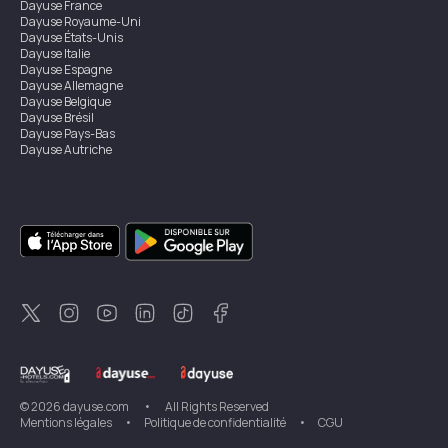
Dayuse
France
Dayuse
Royaume-Uni
Dayuse
États-Unis
Dayuse
Italie
Dayuse
Espagne
Dayuse
Allemagne
Dayuse
Belgique
Dayuse
Brésil
Dayuse
Pays-Bas
Dayuse
Autriche
Dayuse
Australie
Dayuse
Irlande
Dayuse
Hong Kong
Dayuse
Canada
Dayuse
Singapour
Dayuse
Suède
Dayuse
Thaïlande
Dayuse
Portugal
Dayuse
Corée
Dayuse
Nouvelle-Zélande
Dayuse
Turquie
©
2026
dayuse.com
•
All Rights Reserved
Mentions légales
•
Politique de confidentialité
•
CGU