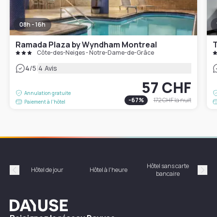
08h - 16h
Ramada Plaza by Wyndham Montreal
T
Côte-des-Neiges - Notre-Dame-de-Grâce
|
4
/5
4 Avis
57 CHF
Annulation gratuite
-
67
%
172 CHF
la nuit
Paiement à l'hôtel
Hôtel sans carte
Hôt
Hôtel de jour
Hôtel à l'heure
bancaire
Précédent
Suiv
Dayuse