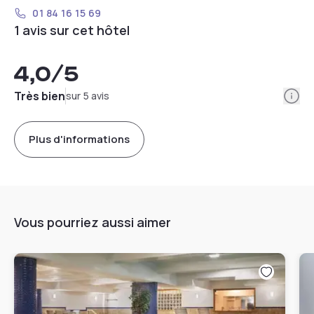
01 84 16 15 69
1 avis sur cet hôtel
4,0
/5
Info
Très bien
sur 5 avis
Plus d'informations
Vous pourriez aussi aimer