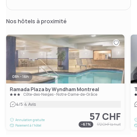
Nos hôtels à proximité
08h - 16h
Ramada Plaza by Wyndham Montreal
T
Côte-des-Neiges - Notre-Dame-de-Grâce
|
4
/5
4 Avis
57 CHF
Annulation gratuite
-
67
%
172 CHF
la nuit
Paiement à l'hôtel