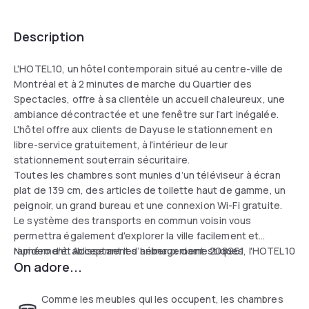
Description
L'HOTEL10, un hôtel contemporain situé au centre-ville de
Montréal et à 2 minutes de marche du Quartier des
Spectacles, offre à sa clientèle un accueil chaleureux, une
ambiance décontractée et une fenêtre sur l’art inégalée.
L'hôtel offre aux clients de Dayuse le stationnement en
libre-service gratuitement, à l'intérieur de leur
stationnement souterrain sécuritaire.
Toutes les chambres sont munies d’un téléviseur à écran
plat de 139 cm, des articles de toilette haut de gamme, un
peignoir, un grand bureau et une connexion Wi-Fi gratuite.
Le système des transports en commun voisin vous
permettra également d'explorer la ville facilement et
rapidement. Acceptant les animaux domestiques, l'HOTEL10
Numéro d’établissement d’hébergement: 208961
On adore...
est l’endroit idéal pour se sentir à la maison.
Comme les meubles qui les occupent, les chambres