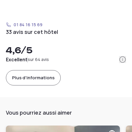
01 84 16 15 69
33 avis sur cet hôtel
4,6
/5
Info
Excellent
sur 64 avis
Plus d'informations
Vous pourriez aussi aimer