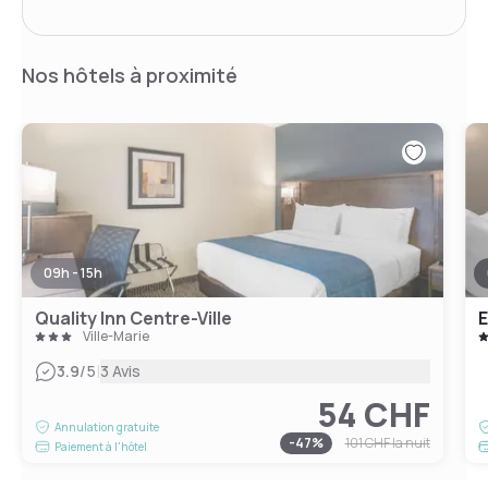
Nos hôtels à proximité
09h - 15h
Quality Inn Centre-Ville
Ville-Marie
|
3.9
/5
3 Avis
54 CHF
Annulation gratuite
-
47
%
101 CHF
la nuit
Paiement à l'hôtel