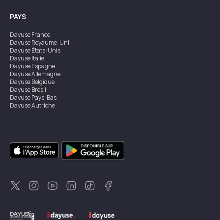
PAYS
Dayuse
France
Dayuse
Royaume-Uni
Dayuse
États-Unis
Dayuse
Italie
Dayuse
Espagne
Dayuse
Allemagne
Dayuse
Belgique
Dayuse
Brésil
Dayuse
Pays-Bas
Dayuse
Autriche
Dayuse
Australie
Dayuse
Irlande
Dayuse
Hong Kong
Dayuse
Canada
Dayuse
Singapour
Dayuse
Suède
Dayuse
Thaïlande
Dayuse
Portugal
Dayuse
Corée
Dayuse
Nouvelle-Zélande
Dayuse
Turquie