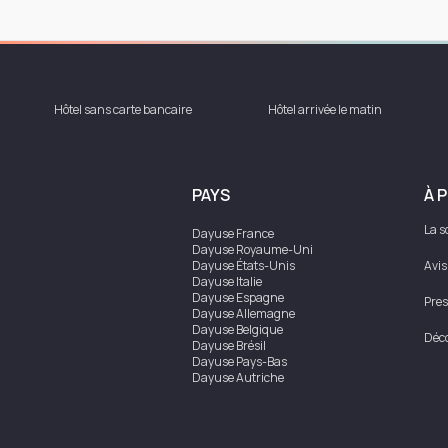
Hôtel sans carte bancaire
Hôtel arrivée le matin
PAYS
À 
La s
Dayuse
France
Dayuse
Royaume-Uni
Dayuse
États-Unis
Avis
Dayuse
Italie
Dayuse
Espagne
Pres
Dayuse
Allemagne
Dayuse
Belgique
Déco
Dayuse
Brésil
Dayuse
Pays-Bas
Dayuse
Autriche
Dayuse
Australie
Dayuse
Irlande
Dayuse
Hong Kong
Dayuse
Canada