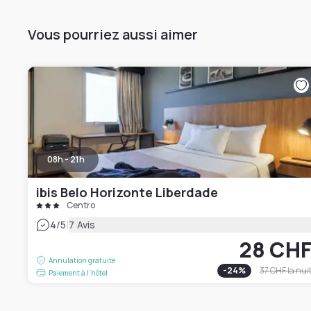
Vous pourriez aussi aimer
08h - 21h
ibis Belo Horizonte Liberdade
Centro
|
4
/5
7 Avis
28 CH
Annulation gratuite
-
24
%
37 CHF
la nui
Paiement à l'hôtel