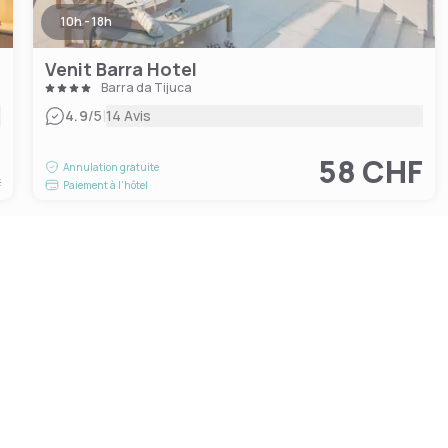
10h - 18h
Venit Barra Hotel
Barra da Tijuca
|
4.9
/5
14 Avis
F
58 CHF
Annulation gratuite
t
Paiement à l'hôtel