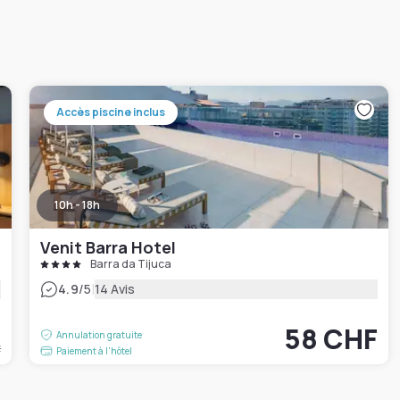
Accès piscine inclus
10h - 18h
Venit Barra Hotel
Barra da Tijuca
|
4.9
/5
14 Avis
F
58 CHF
Annulation gratuite
t
Paiement à l'hôtel