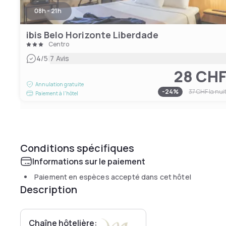
08h - 21h
ibis Belo Horizonte Liberdade
Centro
|
4
/5
7 Avis
28 CH
Annulation gratuite
-
24
%
37 CHF
la nui
Paiement à l'hôtel
Conditions spécifiques
Informations sur le paiement
Paiement en espèces accepté dans cet hôtel
Description
Chaîne hôtelière: