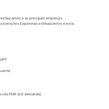
 restaurantes e às principais empresas
e convenções Expominas e Minascentro e está
yant
uverte
ccès PMR (sur demande)