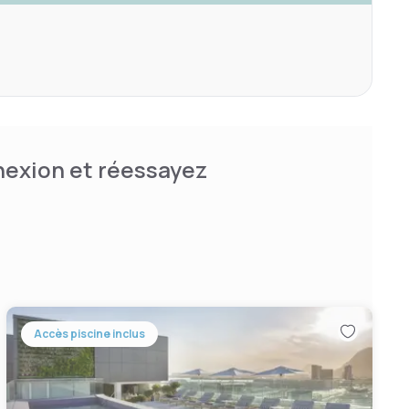
nnexion et réessayez
Accès piscine inclus