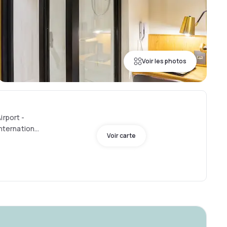
Voir les photos
irport -
International
Voir carte
estricted
rea