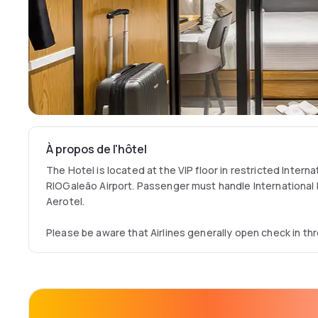
À propos de l'hôtel
The Hotel is located at the VIP floor in restricted Intern
RIOGaleão Airport. Passenger must handle International
Aerotel.
Please be aware that Airlines generally open check in thre
the same floor there is a VIP Lounge - Plaza Premium and