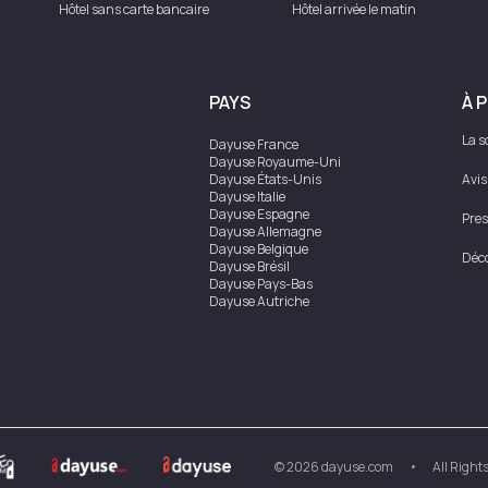
Hôtel sans carte bancaire
Hôtel arrivée le matin
PAYS
À 
La s
Dayuse
France
Dayuse
Royaume-Uni
Dayuse
États-Unis
Avis
Dayuse
Italie
Dayuse
Espagne
Pres
Dayuse
Allemagne
Dayuse
Belgique
Déco
Dayuse
Brésil
Dayuse
Pays-Bas
Dayuse
Autriche
Dayuse
Australie
Dayuse
Irlande
Dayuse
Hong Kong
Dayuse
Canada
Dayuse
Singapour
Dayuse
Suède
Dayuse
Thaïlande
Dayuse
Portugal
Dayuse
Corée
©
2026
dayuse.com
•
All Right
Dayuse
Nouvelle-Zélande