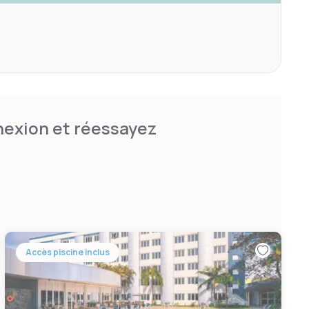
nnexion et réessayez
Accès piscine inclus