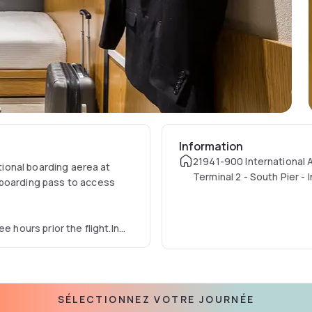
Information
21941-900 International A
ational boarding aerea at
Terminal 2 - South Pier - 
 boarding pass to access
Departures - 3º Floor - R
International Boarding A
e hours prior the flight.In
 a SPA.
SÉLECTIONNEZ VOTRE JOURNÉE