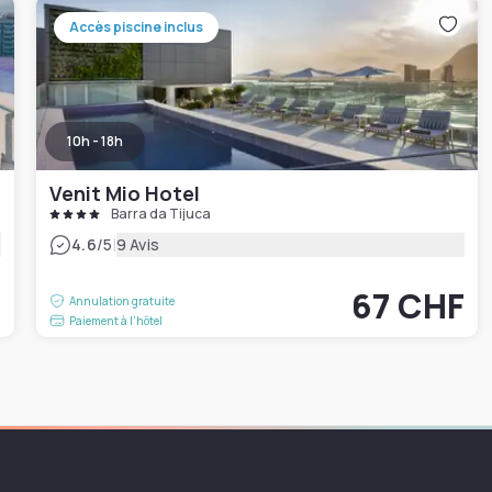
Accès piscine inclus
10h - 18h
Venit Mio Hotel
Barra da Tijuca
|
4.6
/5
9 Avis
F
67 CHF
Annulation gratuite
Paiement à l'hôtel