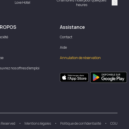
Chambre d'hôtel pour quelques
Love Hotel
heures
Suivan
PROPOS
Assistance
ociété
Contact
Aide
se
Annulation de réservation
uvrez nos offres d'emploi
s Reserved
•
Mentions légales
•
Politique de confidentialité
•
CGU