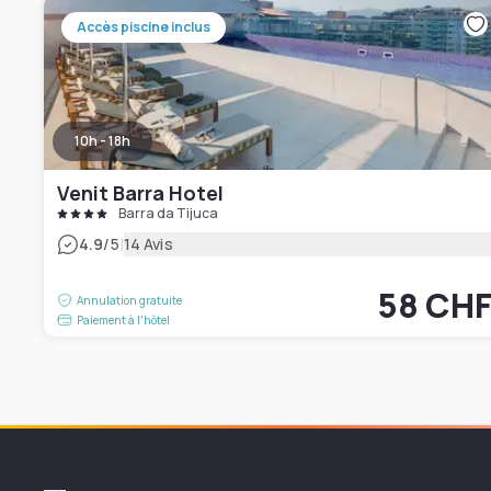
Accès piscine inclus
10h - 18h
Venit Barra Hotel
Barra da Tijuca
|
4.9
/5
14 Avis
58 CH
Annulation gratuite
Paiement à l'hôtel