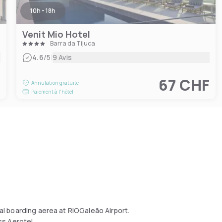
10h - 18h
Venit Mio Hotel
Barra da Tijuca
|
4.6
/5
9 Avis
F
67 CHF
Annulation gratuite
Paiement à l'hôtel
nal boarding aerea at RIOGaleão Airport.
ss Aerotel.