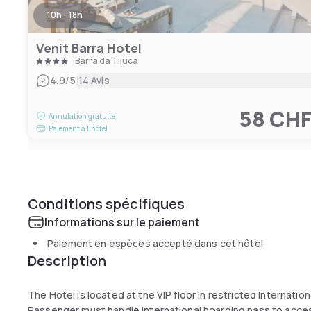
10h - 18h
Venit Barra Hotel
Barra da Tijuca
|
4.9
/5
14 Avis
58 CH
Annulation gratuite
Paiement à l'hôtel
Conditions spécifiques
Informations sur le paiement
Paiement en espèces accepté dans cet hôtel
Description
The Hotel is located at the VIP floor in restricted Internatio
Passenger must handle International boarding pass to acce