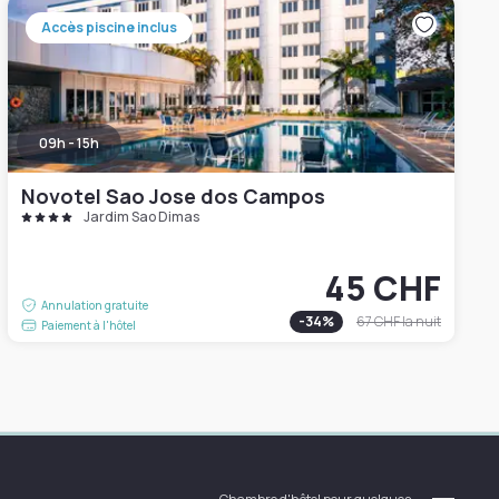
Accès piscine inclus
09h - 15h
Novotel Sao Jose dos Campos
Jardim Sao Dimas
45 CHF
Annulation gratuite
-
34
%
67 CHF
la nuit
Paiement à l'hôtel