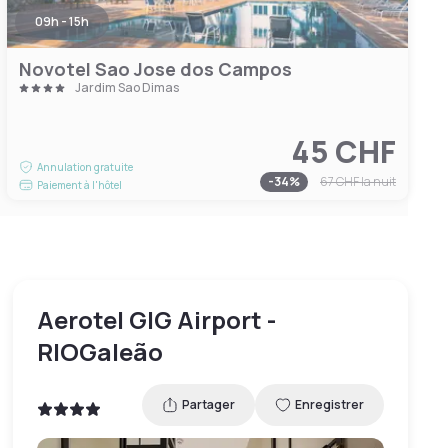
09h - 15h
Novotel Sao Jose dos Campos
Jardim Sao Dimas
45 CHF
Annulation gratuite
-
34
%
67 CHF
la nuit
Paiement à l'hôtel
Aerotel GIG Airport -
RIOGaleão
Partager
Enregistrer