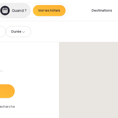
Quand ?
Voir les hôtels
Destinations
Durée
e
:
 recherche