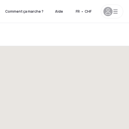
Comment ça marche ?
Aide
FR
•
CHF