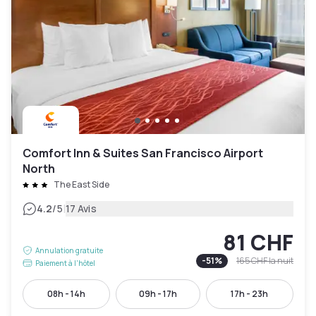
Comfort Inn & Suites San Francisco Airport
North
The East Side
|
4.2
/5
17 Avis
81 CHF
Annulation gratuite
-
51
%
165 CHF
la nuit
Paiement à l'hôtel
08h - 14h
09h - 17h
17h - 23h