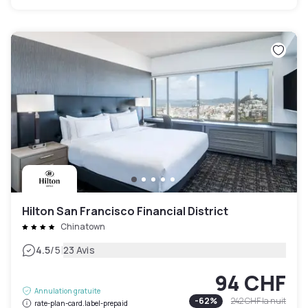
Hilton San Francisco Financial District
Chinatown
|
4.5
/5
23 Avis
94 CHF
Annulation gratuite
-
62
%
242 CHF
la nuit
rate-plan-card.label-prepaid