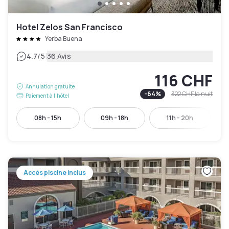
Hotel Zelos San Francisco
Yerba Buena
|
4.7
/5
36 Avis
116 CHF
Annulation gratuite
-
64
%
322 CHF
la nuit
Paiement à l'hôtel
08h - 15h
09h - 18h
11h - 20h
Accès piscine inclus