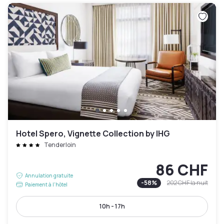
Hotel Spero, Vignette Collection by IHG
Tenderloin
86 CHF
Annulation gratuite
-
58
%
202 CHF
la nuit
Paiement à l'hôtel
10h - 17h