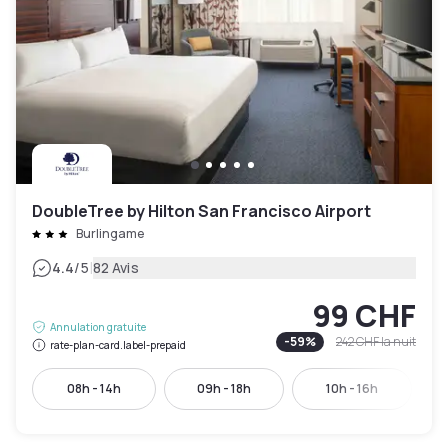
DoubleTree by Hilton San Francisco Airport
Burlingame
|
4.4
/5
82 Avis
99 CHF
Annulation gratuite
-
59
%
242 CHF
la nuit
rate-plan-card.label-prepaid
08h - 14h
09h - 18h
10h - 16h