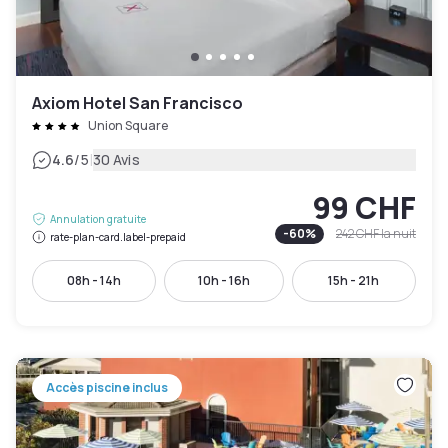
Axiom Hotel San Francisco
Union Square
|
4.6
/5
30 Avis
99 CHF
Annulation gratuite
-
60
%
242 CHF
la nuit
rate-plan-card.label-prepaid
08h - 14h
10h - 16h
15h - 21h
Accès piscine inclus