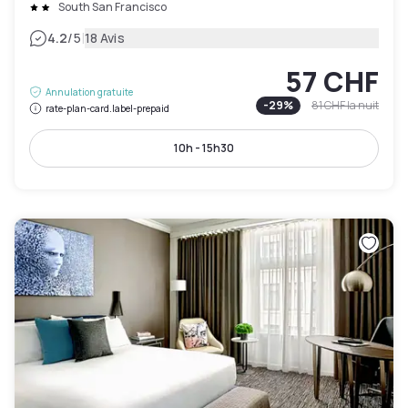
South San Francisco
|
4.2
/5
18 Avis
57 CHF
Annulation gratuite
-
29
%
81 CHF
la nuit
rate-plan-card.label-prepaid
10h - 15h30