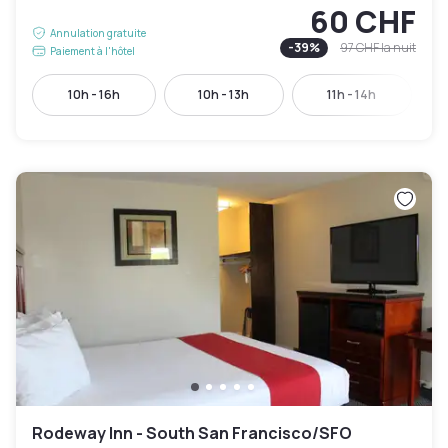
60 CHF
Annulation gratuite
-
39
%
97 CHF
la nuit
Paiement à l'hôtel
10h - 16h
10h - 13h
11h - 14h
Rodeway Inn - South San Francisco/SFO