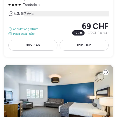
Tenderloin
|
4.3
/5
7 Avis
69 CHF
Annulation gratuite
-
70
%
222 CHF
la nuit
Paiement à l'hôtel
08h - 14h
09h - 16h