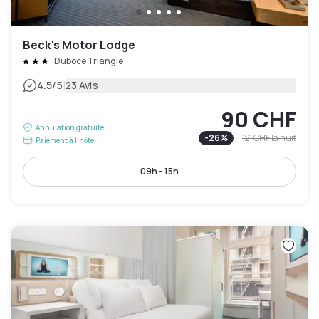
Beck's Motor Lodge
Duboce Triangle
|
4.5
/5
23 Avis
90 CHF
Annulation gratuite
-
26
%
121 CHF
la nuit
Paiement à l'hôtel
09h - 15h