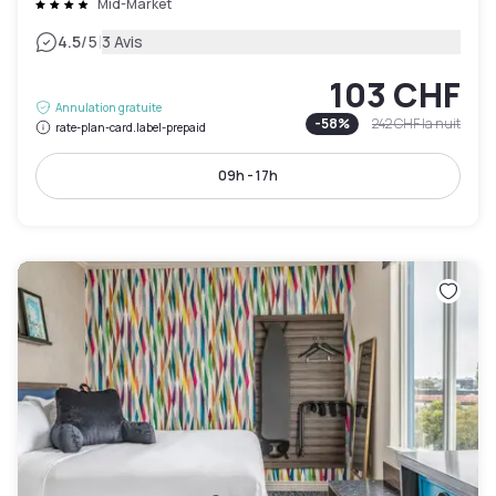
Mid-Market
|
4.5
/5
3 Avis
103 CHF
Annulation gratuite
-
58
%
242 CHF
la nuit
rate-plan-card.label-prepaid
09h - 17h