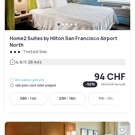
Home2 Suites by Hilton San Francisco Airport
North
The East Side
|
4.6
/5
28 Avis
94 CHF
Annulation gratuite
-
50
%
185 CHF
la nuit
rate-plan-card.label-prepaid
08h - 14h
09h - 16h
11h - 18h