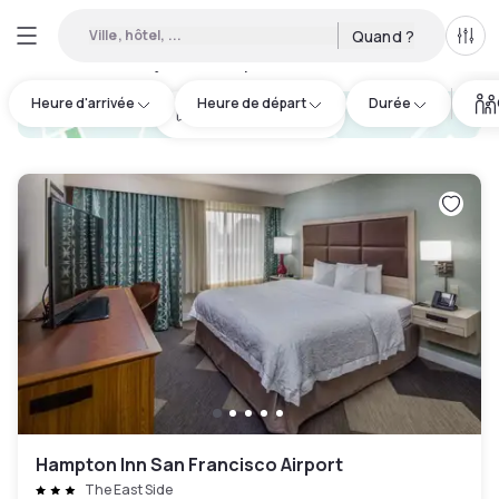
Ville, hôtel, ...
Quand ?
Tous
Hôtels en journée disponibles à Brisbane
:
34
Heure d'arrivée
Heure de départ
Durée
hotel.cta.view_map
Hampton Inn San Francisco Airport
The East Side