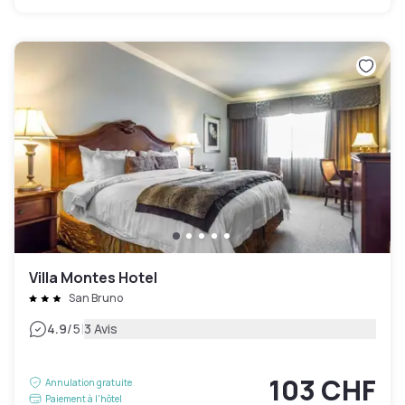
Villa Montes Hotel
San Bruno
|
4.9
/5
3 Avis
103 CHF
Annulation gratuite
Paiement à l'hôtel