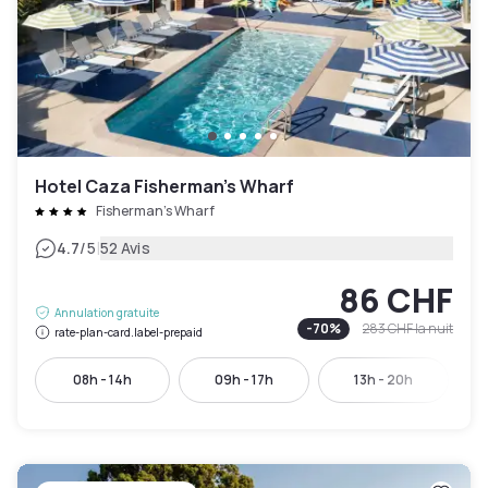
Hotel Caza Fisherman’s Wharf
Fisherman's Wharf
|
4.7
/5
52 Avis
86 CHF
Annulation gratuite
-
70
%
283 CHF
la nuit
rate-plan-card.label-prepaid
08h - 14h
09h - 17h
13h - 20h