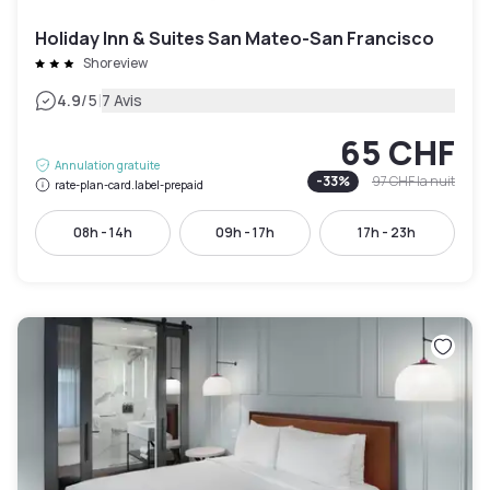
Holiday Inn & Suites San Mateo-San Francisco
Shoreview
|
4.9
/5
7 Avis
65 CHF
Annulation gratuite
-
33
%
97 CHF
la nuit
rate-plan-card.label-prepaid
08h - 14h
09h - 17h
17h - 23h