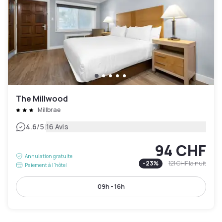
The Millwood
Millbrae
|
4.6
/5
16 Avis
94 CHF
Annulation gratuite
-
23
%
121 CHF
la nuit
Paiement à l'hôtel
09h - 16h