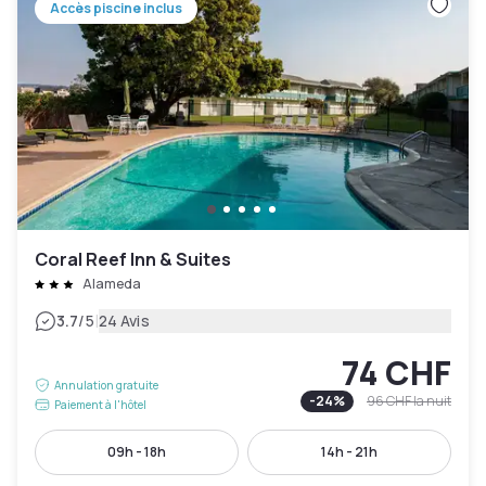
Accès piscine inclus
Coral Reef Inn & Suites
Alameda
|
3.7
/5
24 Avis
74 CHF
Annulation gratuite
-
24
%
96 CHF
la nuit
Paiement à l'hôtel
09h - 18h
14h - 21h