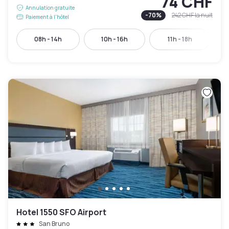
74 CHF
Annulation gratuite
-
70
%
242 CHF
la nuit
Paiement à l'hôtel
08h - 14h
10h - 16h
11h - 18h
Hotel 1550 SFO Airport
San Bruno