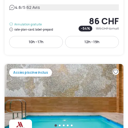
|
4.6
/5
62 Avis
86 CHF
Annulation gratuite
-
54
%
185 CHF
la nuit
rate-plan-card.label-prepaid
10h - 17h
12h - 19h
Accès piscine inclus