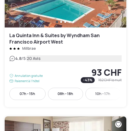
La Quinta Inn & Suites by Wyndham San
Francisco Airport West
Millbrae
|
4.8
/5
20 Avis
93 CHF
Annulation gratuite
-
43
%
162 CHF
la nuit
Paiement à l'hôtel
07h - 15h
08h - 18h
10h - 17h