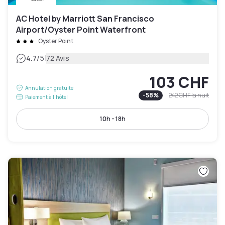
AC Hotel by Marriott San Francisco
Airport/Oyster Point Waterfront
Oyster Point
|
4.7
/5
72 Avis
103 CHF
Annulation gratuite
-
58
%
242 CHF
la nuit
Paiement à l'hôtel
10h - 18h