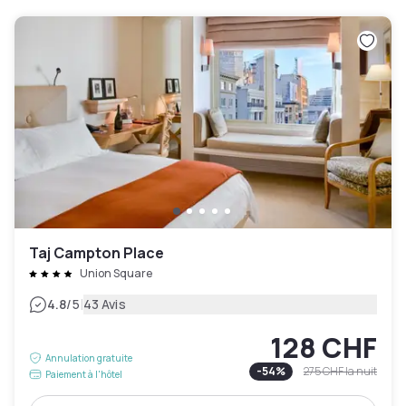
Taj Campton Place
Union Square
|
4.8
/5
43 Avis
128 CHF
Annulation gratuite
-
54
%
275 CHF
la nuit
Paiement à l'hôtel