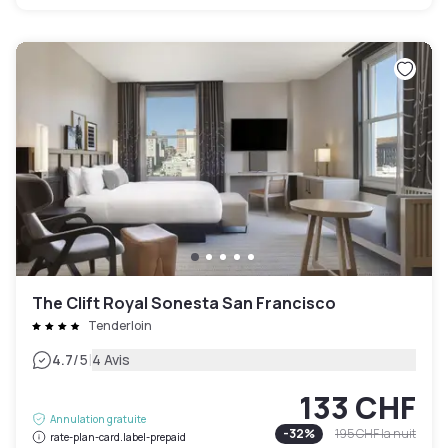
The Clift Royal Sonesta San Francisco
Tenderloin
|
4.7
/5
4 Avis
133 CHF
Annulation gratuite
-
32
%
195 CHF
la nuit
rate-plan-card.label-prepaid