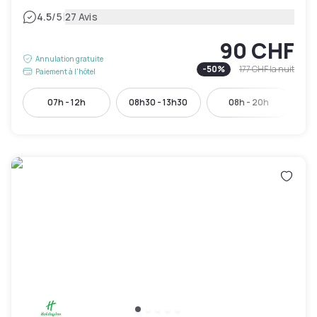
|
4.5
/5
27 Avis
90 CHF
Annulation gratuite
-
50
%
177 CHF
la nuit
Paiement à l'hôtel
07h - 12h
08h30 - 13h30
08h - 20h