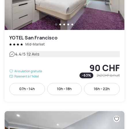
YOTEL San Francisco
Mid-Market
|
4.4
/5
12 Avis
90 CHF
Annulation gratuite
-
63
%
242 CHF
la nuit
Paiement à l'hôtel
07h - 14h
10h - 18h
16h - 22h