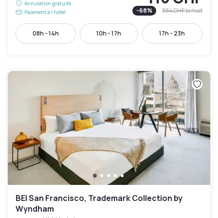
Annulation gratuite
-
68
%
364 CHF
la nuit
Paiement à l'hôtel
08h - 14h
10h - 17h
17h - 23h
BEI San Francisco, Trademark Collection by
Wyndham