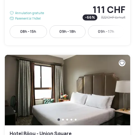
111 CHF
Annulation gratuite
-
66
%
322 CHF
la nuit
Paiement à l'hôtel
08h - 15h
09h - 18h
09h - 17h
Hotel Bijou - Union Square