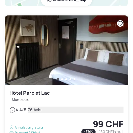
Hôtel Parc et Lac
Montreux
|
4.4
/5
76 Avis
99 CHF
Annulation gratuite
-
39
%
160 CHF
la nuit
Paiement à l'hôtel