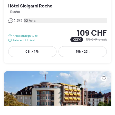
Hôtel Siolgarni Roche
Roche
|
4.3
/5
62 Avis
109 CHF
Annulation gratuite
-
22
%
138 CHF
la nuit
Paiement à l'hôtel
09h - 17h
18h - 23h