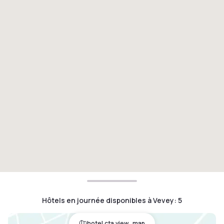
Hôtels en journée disponibles à Vevey
:
5
hotel.cta.view_map