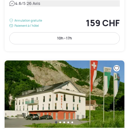
|
4.6
/5
26 Avis
159 CHF
Annulation gratuite
Paiement à l'hôtel
10h - 17h