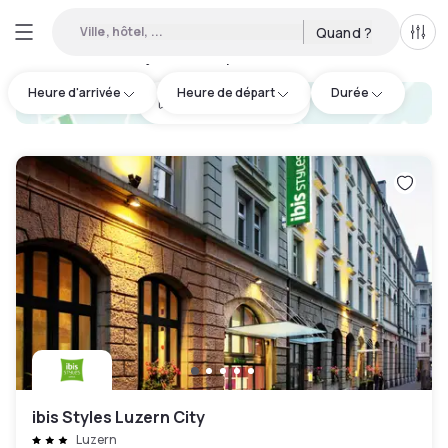
Ville, hôtel, ...
Quand ?
Tous
Hôtels en journée disponibles à Lucerne
:
3
Heure d'arrivée
Heure de départ
Durée
hotel.cta.view_map
ibis Styles Luzern City
Luzern