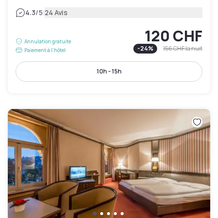
|
4.3
/5
24 Avis
120 CHF
Annulation gratuite
-
24
%
156 CHF
la nuit
Paiement à l'hôtel
10h - 15h