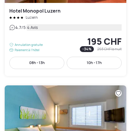
Hotel Monopol Luzern
Luzern
|
4.7
/5
4 Avis
195 CHF
Annulation gratuite
-
34
%
293 CHF
la nuit
Paiement à l'hôtel
08h - 13h
10h - 17h