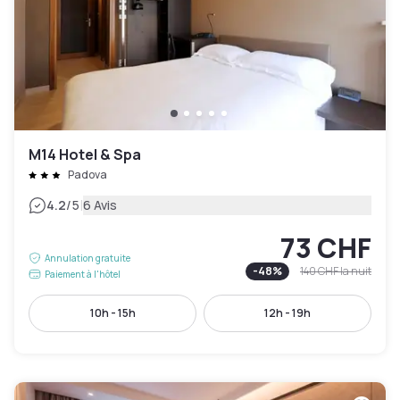
M14 Hotel & Spa
Padova
|
4.2
/5
6 Avis
73 CHF
Annulation gratuite
-
48
%
140 CHF
la nuit
Paiement à l'hôtel
10h - 15h
12h - 19h