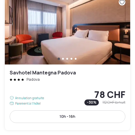
Savhotel Mantegna Padova
Padova
78 CHF
Annulation gratuite
-
30
%
112 CHF
la nuit
Paiement à l'hôtel
10h - 16h