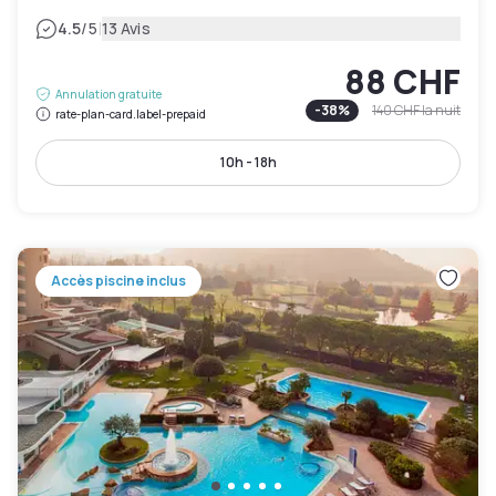
|
4.5
/5
13 Avis
88 CHF
Annulation gratuite
-
38
%
140 CHF
la nuit
rate-plan-card.label-prepaid
10h - 18h
Accès piscine inclus