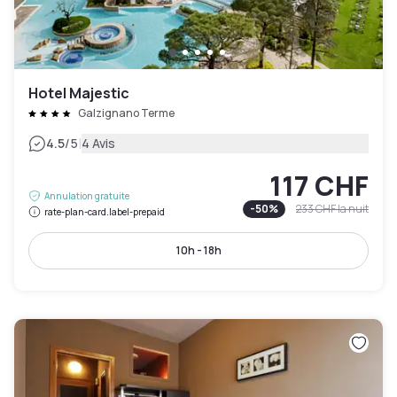
Hotel Majestic
Galzignano Terme
|
4.5
/5
4 Avis
117 CHF
Annulation gratuite
-
50
%
233 CHF
la nuit
rate-plan-card.label-prepaid
10h - 18h