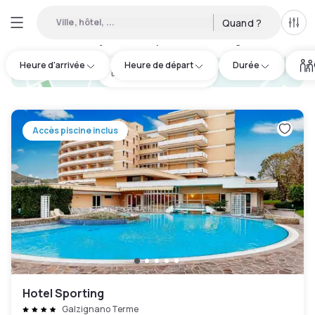
Ville, hôtel, ...
Quand ?
Tous
Hôtels en journée disponibles à Torreglia
:
6
Heure d'arrivée
Heure de départ
Durée
hotel.cta.view_map
Accès piscine inclus
Hotel Sporting
Galzignano Terme