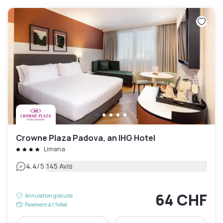
Crowne Plaza Padova, an IHG Hotel
Limena
|
4.4
/5
145 Avis
64 CHF
Annulation gratuite
Paiement à l'hôtel