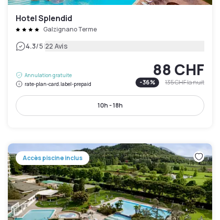
Hotel Splendid
Galzignano Terme
|
4.3
/5
22 Avis
88 CHF
Annulation gratuite
-
36
%
135 CHF
la nuit
rate-plan-card.label-prepaid
10h - 18h
Accès piscine inclus