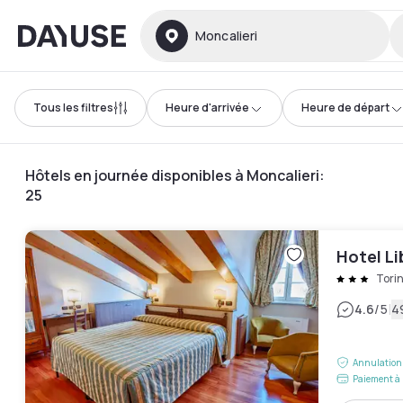
Dayuse
Moncalieri
Tous les filtres
Heure d'arrivée
Heure de départ
Hôtels en journée disponibles à Moncalieri
:
25
Hotel Li
Tori
|
4.6
/5
4
Annulation 
Paiement à 