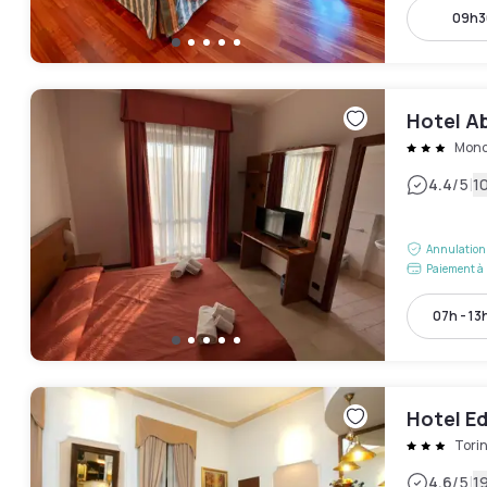
09h30
Hotel A
Monc
|
4.4
/5
10
Annulation 
Paiement à 
07h - 13
Hotel E
Tori
|
4.6
/5
19