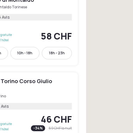
ntaldo Torinese
 Avis
58 CHF
gratuite
l'hôtel
h
10h - 18h
18h - 23h
 Torino Corso Giulio
rino
 Avis
46 CHF
gratuite
-
34
%
69 CHF
la nuit
l'hôtel