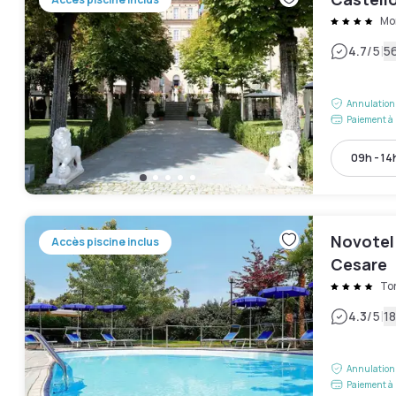
Mo
|
4.7
/5
56
Annulation 
Paiement à 
09h - 14
Novotel
Accès piscine inclus
Cesare
To
|
4.3
/5
18
Annulation 
Paiement à 