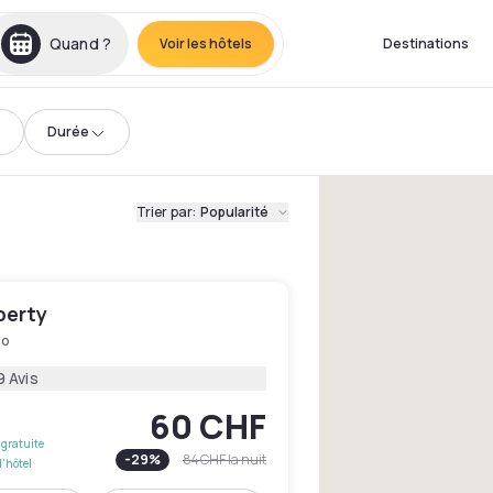
Quand ?
Voir les hôtels
Destinations
Durée
Trier par
:
Popularité
berty
no
9 Avis
60 CHF
gratuite
-
29
%
84 CHF
la nuit
l'hôtel