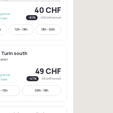
40 CHF
gratuite
-
61
%
103 CHF
la nuit
l'hôtel
h
12h - 18h
18h - 00h
n Turin south
alieri
49 CHF
gratuite
-
47
%
93 CHF
la nuit
l'hôtel
- 15h
09h - 18h