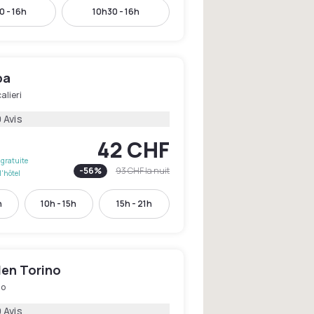
 - 16h
10h30 - 16h
ba
alieri
 Avis
42 CHF
gratuite
-
56
%
93 CHF
la nuit
l'hôtel
h
10h - 15h
15h - 21h
den Torino
no
 Avis