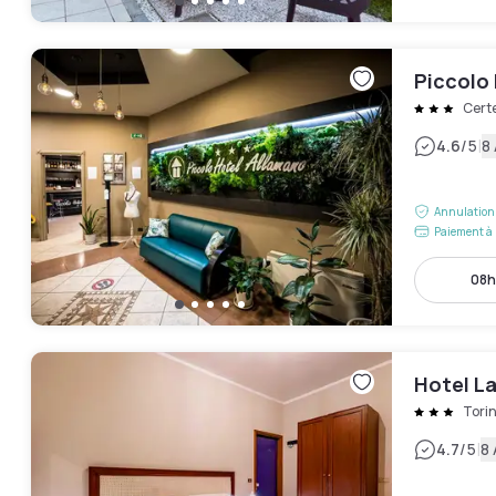
Piccolo
Cert
|
4.6
/5
8 
Annulation 
Paiement à 
08h
Hotel L
Tori
|
4.7
/5
8 