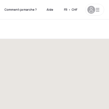
Comment ça marche ?
Aide
FR
•
CHF