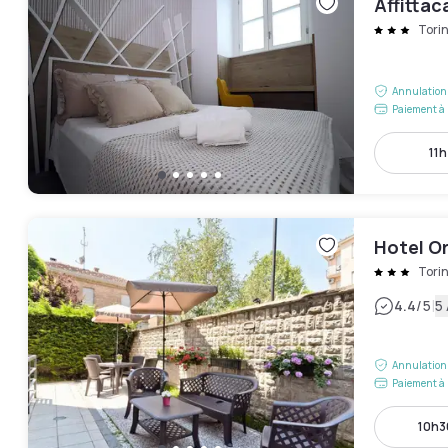
Affittac
Tori
Annulation 
Paiement à 
11h
Hotel Or
Tori
|
4.4
/5
5 
Annulation 
Paiement à 
10h30