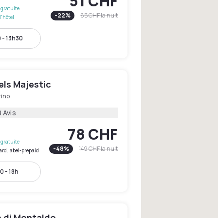
51 CHF
gratuite
-
22
%
65 CHF
la nuit
l'hôtel
 - 13h30
els Majestic
rino
 Avis
78 CHF
gratuite
-
48
%
149 CHF
la nuit
ard.label-prepaid
0 - 18h
o di Montaldo