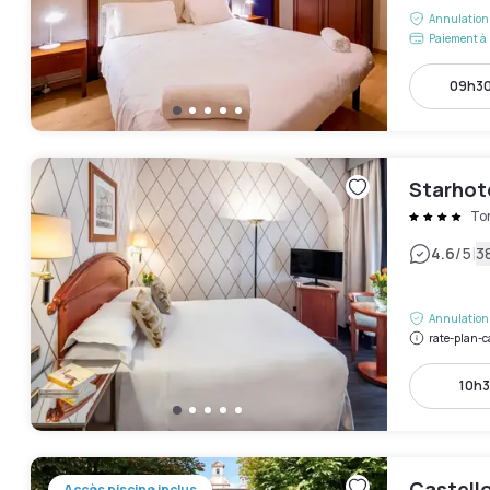
Annulation 
Paiement à 
09h30
Starhot
To
|
4.6
/5
38
Annulation 
rate-plan-c
10h3
Castell
Accès piscine inclus