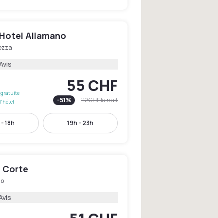
 Hotel Allamano
ezza
Avis
55 CHF
gratuite
-
51
%
112 CHF
la nuit
l'hôtel
 - 18h
19h - 23h
a Corte
no
Avis