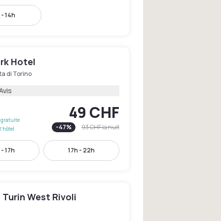
 - 14h
rk Hotel
ta di Torino
Avis
49 CHF
gratuite
-
47
%
93 CHF
la nuit
l'hôtel
 - 17h
17h - 22h
n Turin West Rivoli