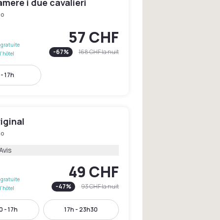
amere i due cavalieri
no
57 CHF
gratuite
-
67
%
168 CHF
la nuit
l'hôtel
 - 17h
iginal
no
Avis
49 CHF
gratuite
-
47
%
93 CHF
la nuit
l'hôtel
 - 17h
17h - 23h30