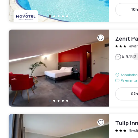
10h
Zenit Pa
Rival
|
4.9
/5
3 
Annulation 
Paiement à 
07h
Tulip In
Rivoli