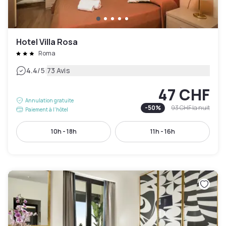
Hotel Villa Rosa
Roma
|
4.4
/5
73 Avis
47 CHF
Annulation gratuite
-
50
%
93 CHF
la nuit
Paiement à l'hôtel
10h - 18h
11h - 16h