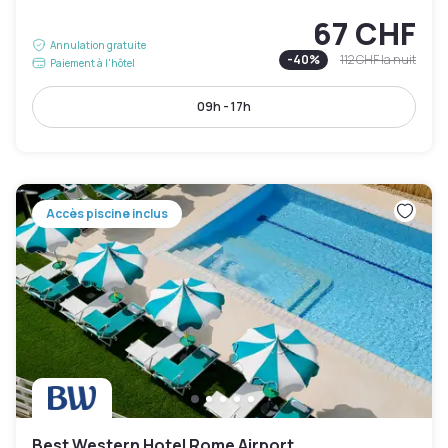
67 CHF
Annulation gratuite
-
40
%
112 CHF
la nuit
Paiement à l'hôtel
09h - 17h
Accès piscine inclus
Best Western Hotel Rome Airport