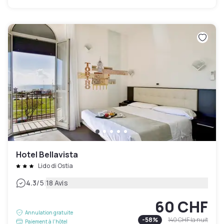
Hotel Bellavista
Lido di Ostia
|
4.3
/5
18 Avis
60 CHF
Annulation gratuite
-
58
%
140 CHF
la nuit
Paiement à l'hôtel