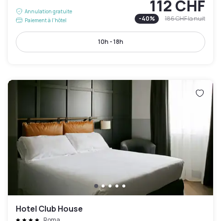
112 CHF
Annulation gratuite
-
40
%
186 CHF
la nuit
Paiement à l'hôtel
10h - 18h
Hotel Club House
Roma