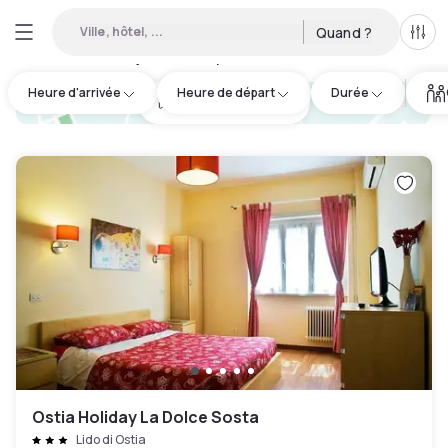
Ville, hôtel, ...
Quand ?
Tous
Hôtels en journée disponibles à Fiumicino
:
50
Heure d'arrivée
Heure de départ
Durée
hotel.cta.view_map
Ostia Holiday La Dolce Sosta
Lido di Ostia