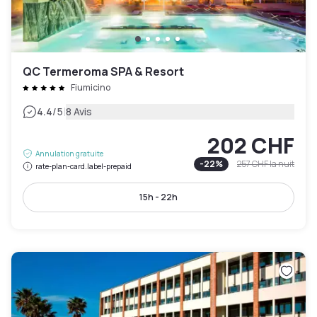
QC Termeroma SPA & Resort
Fiumicino
|
4.4
/5
8 Avis
202 CHF
Annulation gratuite
-
22
%
257 CHF
la nuit
rate-plan-card.label-prepaid
15h - 22h