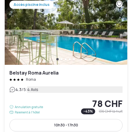
Accès piscine inclus
Belstay Roma Aurelia
Roma
|
4.3
/5
4 Avis
78 CHF
Annulation gratuite
-
43
%
136 CHF
la nuit
Paiement à l'hôtel
10h30 - 17h30