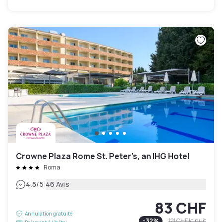
Crowne Plaza Rome St. Peter's, an IHG Hotel
Roma
|
4.5
/5
46 Avis
83 CHF
Annulation gratuite
-
32
%
121 CHF
la nuit