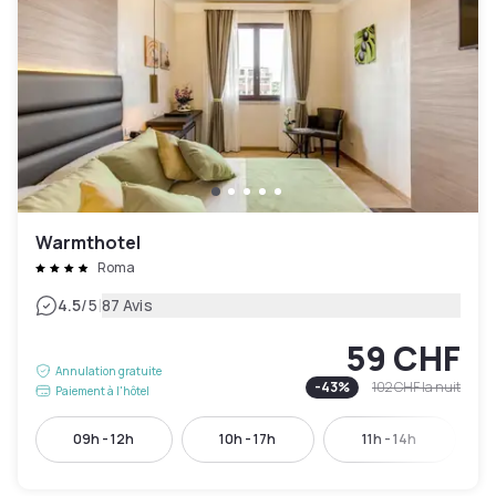
Warmthotel
Roma
|
4.5
/5
87 Avis
59 CHF
Annulation gratuite
-
43
%
102 CHF
la nuit
Paiement à l'hôtel
09h - 12h
10h - 17h
11h - 14h