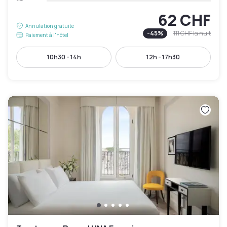
62 CHF
Annulation gratuite
-
45
%
111 CHF
la nuit
Paiement à l'hôtel
10h30 - 14h
12h - 17h30