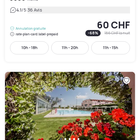
|
4.1
/5
36 Avis
60 CHF
Annulation gratuite
-
68
%
186 CHF
la nuit
rate-plan-card.label-prepaid
10h - 18h
11h - 20h
11h - 15h