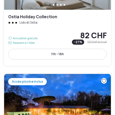
Ostia Holiday Collection
Lido di Ostia
82 CHF
Annulation gratuite
-
27
%
112 CHF
la nuit
Paiement à l'hôtel
11h - 16h
Accès piscine inclus