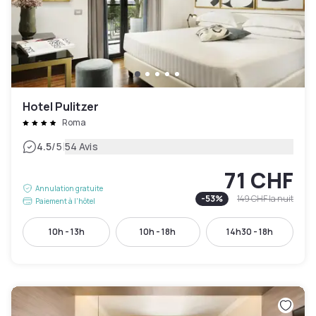
Hotel Pulitzer
Roma
|
4.5
/5
54 Avis
71 CHF
Annulation gratuite
-
53
%
149 CHF
la nuit
Paiement à l'hôtel
10h - 13h
10h - 18h
14h30 - 18h