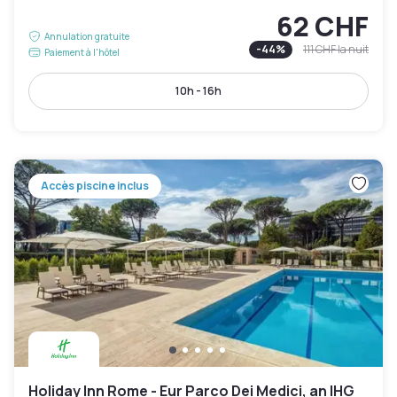
62 CHF
Annulation gratuite
-
44
%
111 CHF
la nuit
Paiement à l'hôtel
10h - 16h
Accès piscine inclus
Holiday Inn Rome - Eur Parco Dei Medici, an IHG