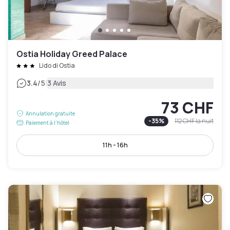
Ostia Holiday Greed Palace
Lido di Ostia
|
3.4
/5
3 Avis
73 CHF
Annulation gratuite
-
35
%
112 CHF
la nuit
Paiement à l'hôtel
11h - 16h