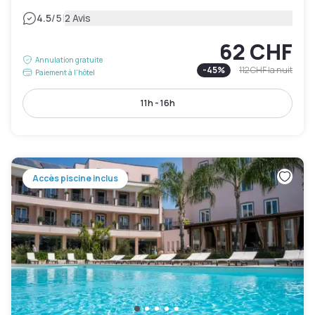
|
4.5
/5
2 Avis
62 CHF
Annulation gratuite
-
45
%
112 CHF
la nuit
Paiement à l'hôtel
11h - 16h
Accès piscine inclus