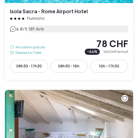
Isola Sacra - Rome Airport Hotel
Fiumicino
|
4.6
/5
181 Avis
78 CHF
Annulation gratuite
-
44
%
140 CHF
la nuit
Paiement à l'hôtel
08h30 - 17h30
08h30 - 16h
10h - 17h30