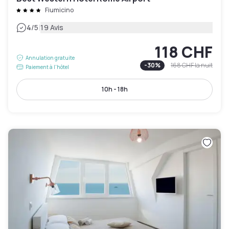
Fiumicino
|
4
/5
19 Avis
118 CHF
Annulation gratuite
-
30
%
168 CHF
la nuit
Paiement à l'hôtel
10h - 18h