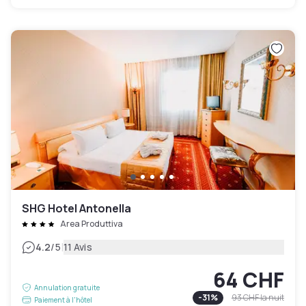
SHG Hotel Antonella
Area Produttiva
|
4.2
/5
11 Avis
64 CHF
Annulation gratuite
-
31
%
93 CHF
la nuit
Paiement à l'hôtel