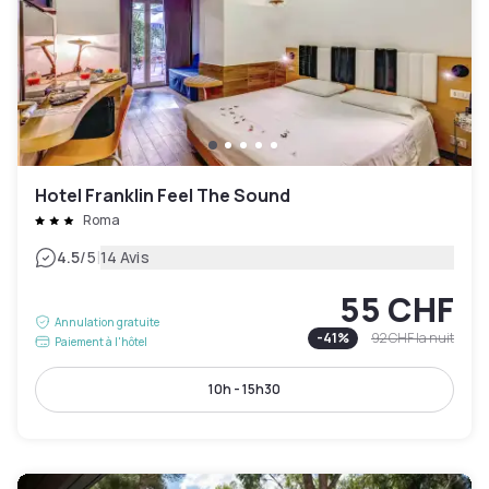
Hotel Franklin Feel The Sound
Roma
|
4.5
/5
14 Avis
55 CHF
Annulation gratuite
-
41
%
92 CHF
la nuit
Paiement à l'hôtel
10h - 15h30