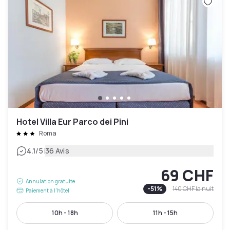
Hotel Villa Eur Parco dei Pini
Roma
|
4.1
/5
36 Avis
69 CHF
Annulation gratuite
-
51
%
140 CHF
la nuit
Paiement à l'hôtel
10h - 18h
11h - 15h