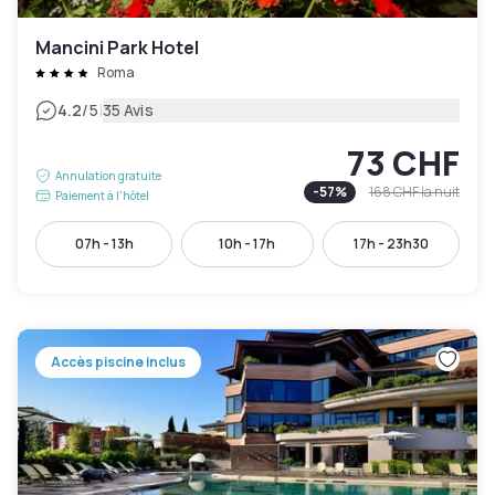
Mancini Park Hotel
Roma
|
4.2
/5
35 Avis
73 CHF
Annulation gratuite
-
57
%
168 CHF
la nuit
Paiement à l'hôtel
07h - 13h
10h - 17h
17h - 23h30
Accès piscine inclus