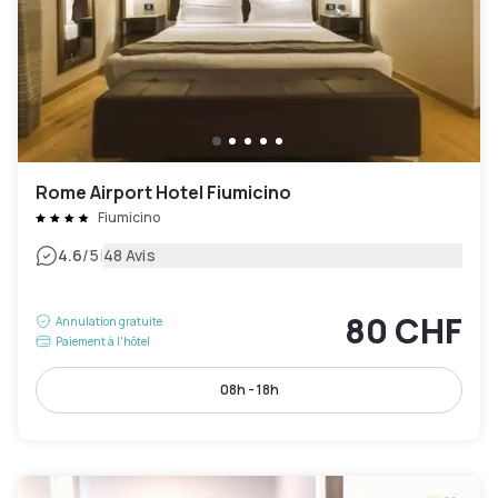
Rome Airport Hotel Fiumicino
Fiumicino
|
4.6
/5
48 Avis
80 CHF
Annulation gratuite
Paiement à l'hôtel
08h - 18h