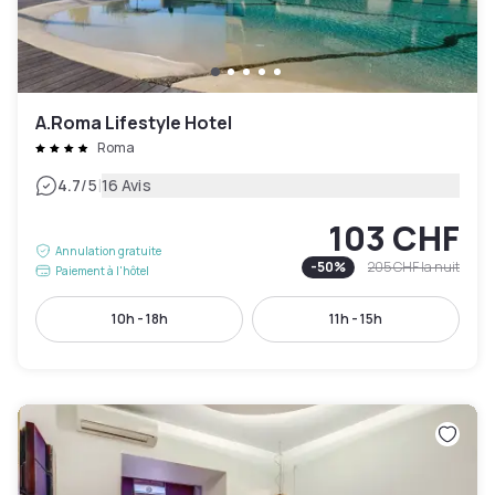
A.Roma Lifestyle Hotel
Roma
|
4.7
/5
16 Avis
103 CHF
Annulation gratuite
-
50
%
205 CHF
la nuit
Paiement à l'hôtel
10h - 18h
11h - 15h