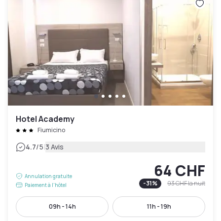
Hotel Academy
Fiumicino
|
4.7
/5
3 Avis
64 CHF
Annulation gratuite
-
31
%
93 CHF
la nuit
Paiement à l'hôtel
09h - 14h
11h - 19h