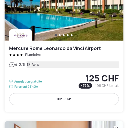
Mercure Rome Leonardo da Vinci Airport
Fiumicino
|
4.2
/5
18 Avis
125 CHF
Annulation gratuite
-
37
%
196 CHF
la nuit
Paiement à l'hôtel
10h - 16h