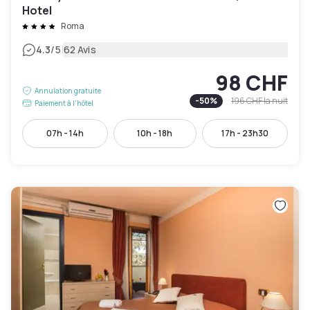
Hotel
Roma
|
4.3
/5
62 Avis
98 CHF
Annulation gratuite
-
50
%
196 CHF
la nuit
Paiement à l'hôtel
07h - 14h
10h - 18h
17h - 23h30