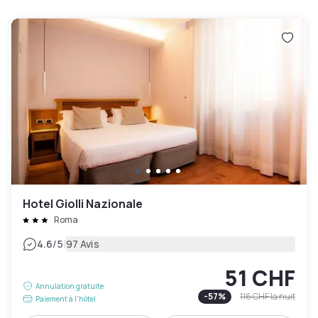
Hotel Giolli Nazionale
Roma
|
4.6
/5
97 Avis
51 CHF
Annulation gratuite
-
57
%
116 CHF
la nuit
Paiement à l'hôtel