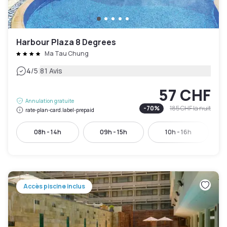
Harbour Plaza 8 Degrees
Ma Tau Chung
|
4
/5
81 Avis
57 CHF
Annulation gratuite
-
70
%
185 CHF
la nuit
rate-plan-card.label-prepaid
08h - 14h
09h - 15h
10h - 16h
Accès piscine inclus