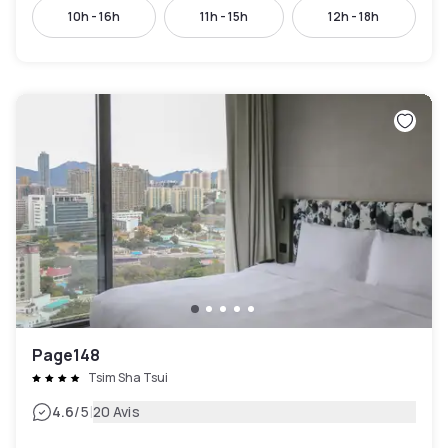
10h - 16h
11h - 15h
12h - 18h
Page148
Tsim Sha Tsui
|
4.6
/5
20 Avis