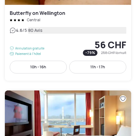
Butterfly on Wellington
Central
|
4.6
/5
80 Avis
56 CHF
Annulation gratuite
-
79
%
258 CHF
la nuit
Paiement à l'hôtel
10h - 16h
11h - 17h