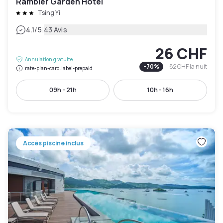
Rambler Garden Hotel
Tsing Yi
|
4.1
/5
43 Avis
26 CHF
Annulation gratuite
-
70
%
82 CHF
la nuit
rate-plan-card.label-prepaid
09h - 21h
10h - 16h
Accès piscine inclus