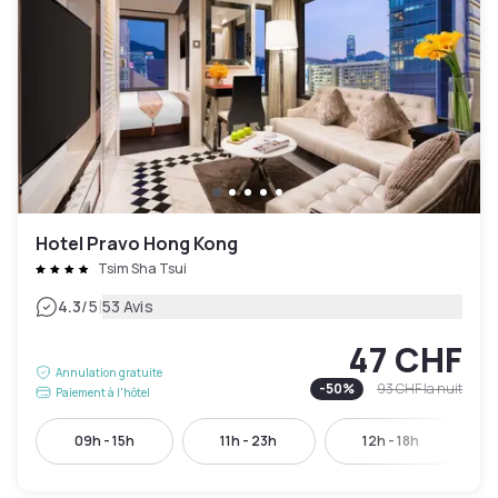
Hotel Pravo Hong Kong
Tsim Sha Tsui
|
4.3
/5
53 Avis
47 CHF
Annulation gratuite
-
50
%
93 CHF
la nuit
Paiement à l'hôtel
09h - 15h
11h - 23h
12h - 18h