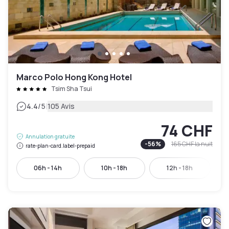
Marco Polo Hong Kong Hotel
Tsim Sha Tsui
|
4.4
/5
105 Avis
74 CHF
Annulation gratuite
-
56
%
165 CHF
la nuit
rate-plan-card.label-prepaid
06h - 14h
10h - 18h
12h - 18h