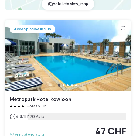
hotel.cta.view_map
Accès piscine inclus
Metropark Hotel Kowloon
Ho Man Tin
|
4.3
/5
170 Avis
47 CHF
Annulation gratuite