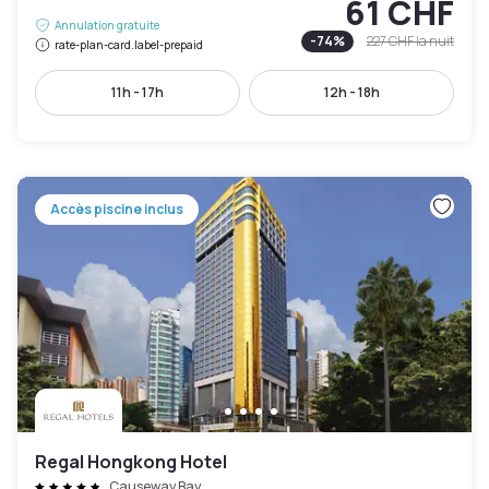
61 CHF
Annulation gratuite
-
74
%
227 CHF
la nuit
rate-plan-card.label-prepaid
11h - 17h
12h - 18h
Accès piscine inclus
Regal Hongkong Hotel
Causeway Bay