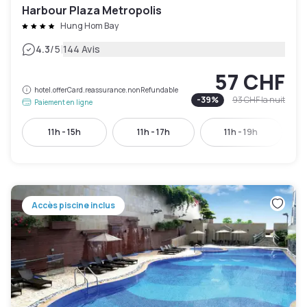
Harbour Plaza Metropolis
Hung Hom Bay
|
4.3
/5
144 Avis
57 CHF
hotel.offerCard.reassurance.nonRefundable
-
39
%
93 CHF
la nuit
Paiement en ligne
11h - 15h
11h - 17h
11h - 19h
Accès piscine inclus