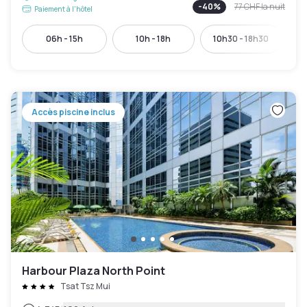
-
40
%
77 CHF
la nuit
Paiement à l'hôtel
06h - 15h
10h - 18h
10h30 - 18h30
1
Accès piscine inclus
Harbour Plaza North Point
Tsat Tsz Mui