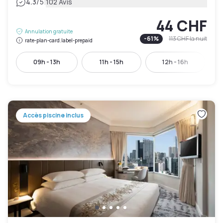
|
4.3
/5
102 Avis
44 CHF
Annulation gratuite
-
61
%
113 CHF
la nuit
rate-plan-card.label-prepaid
09h - 13h
11h - 15h
12h - 16h
Accès piscine inclus