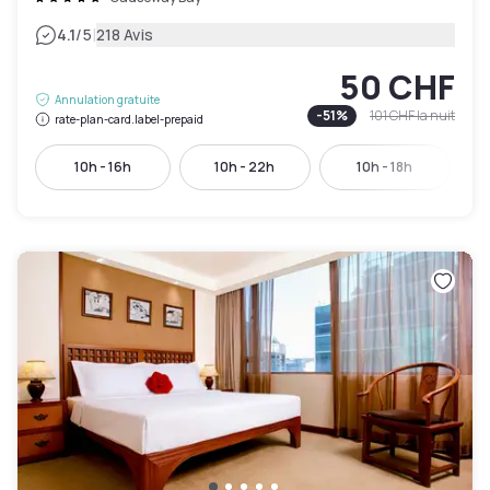
|
4.1
/5
218 Avis
50 CHF
Annulation gratuite
-
51
%
101 CHF
la nuit
rate-plan-card.label-prepaid
10h - 16h
10h - 22h
10h - 18h