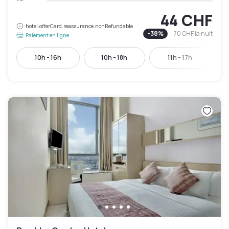
44 CHF
hotel.offerCard.reassurance.nonRefundable
-
38
%
70 CHF
la nuit
Paiement en ligne
10h - 16h
10h - 18h
11h - 17h