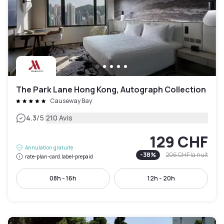
The Park Lane Hong Kong, Autograph Collection
Causeway Bay
|
4.3
/5
210 Avis
129 CHF
Annulation gratuite
-
38
%
206 CHF
la nuit
rate-plan-card.label-prepaid
08h - 16h
12h - 20h