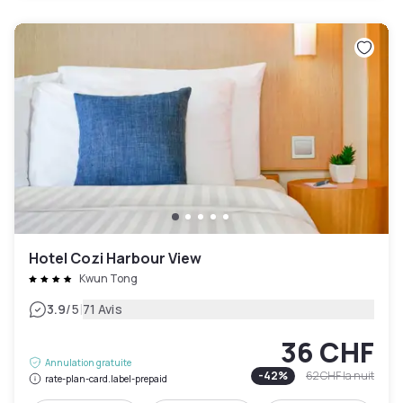
Hotel Cozi Harbour View
Kwun Tong
|
3.9
/5
71 Avis
36 CHF
Annulation gratuite
-
42
%
62 CHF
la nuit
rate-plan-card.label-prepaid