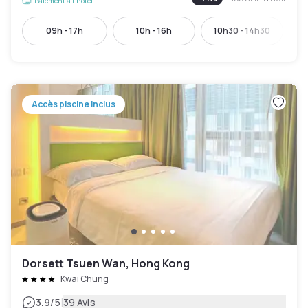
Paiement à l'hôtel
09h - 17h
10h - 16h
10h30 - 14h30
Accès piscine inclus
Dorsett Tsuen Wan, Hong Kong
Kwai Chung
|
3.9
/5
39 Avis