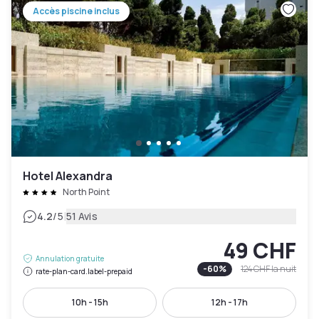
Accès piscine inclus
Hotel Alexandra
North Point
|
4.2
/5
51 Avis
49 CHF
Annulation gratuite
-
60
%
124 CHF
la nuit
rate-plan-card.label-prepaid
10h - 15h
12h - 17h