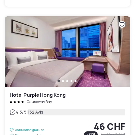
Hotel Purple Hong Kong
Causeway Bay
|
4.3
/5
152 Avis
46 CHF
Annulation gratuite
-
71
%
155 CHF
la nuit