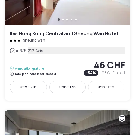
Ibis Hong Kong Central and Sheung Wan Hotel
Sheung Wan
|
4.3
/5
212 Avis
46 CHF
Annulation gratuite
-
54
%
98 CHF
la nuit
rate-plan-card.label-prepaid
09h - 21h
09h - 17h
09h - 19h