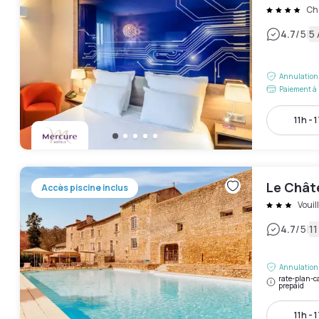
Ch
|
4.7
/5
5 
Annulation 
Paiement à 
11h - 
Le Chât
Accès piscine inclus
Vouil
|
4.7
/5
11
Annulation 
rate-plan-c
prepaid
11h - 