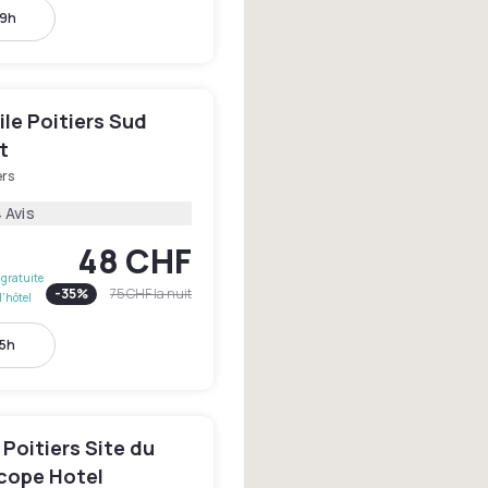
19h
le Poitiers Sud
t
ers
 Avis
48 CHF
gratuite
-
35
%
75 CHF
la nuit
l'hôtel
15h
Poitiers Site du
cope Hotel