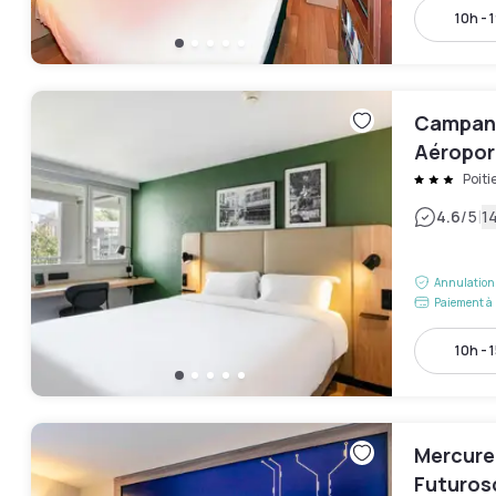
10h - 
Campani
Aéropor
Poiti
|
4.6
/5
14
Annulation 
Paiement à 
10h - 
Mercure 
Futuros