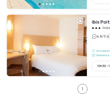
ibis Poi
Poiti
|
4.6
/5
4 
Annulation 
Paiement à 
10h30 - 
1