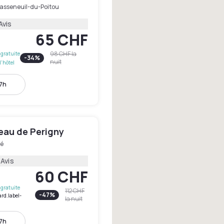
asseneuil-du-Poitou
Avis
65 CHF
98 CHF
la
gratuite
-
34
%
nuit
l'hôtel
17h
eau de Perigny
lé
 Avis
60 CHF
gratuite
112 CHF
-
47
%
ard.label-
la nuit
17h