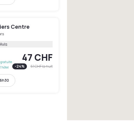
tiers Centre
ers
Avis
47 CHF
gratuite
-
24
%
61 CHF
la nuit
l'hôtel
16h30