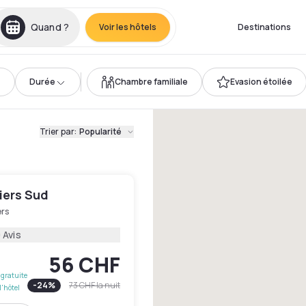
Quand ?
Voir les hôtels
Destinations
Durée
Chambre familiale
Evasion étoilée
Trier par
:
Popularité
tiers Sud
ers
 Avis
56 CHF
gratuite
-
24
%
73 CHF
la nuit
l'hôtel