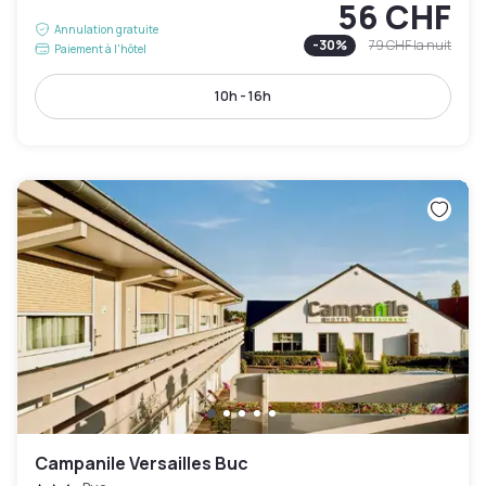
56 CHF
Annulation gratuite
-
30
%
79 CHF
la nuit
Paiement à l'hôtel
10h - 16h
Campanile Versailles Buc