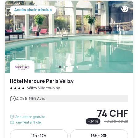
Accès piscine inclus
Hôtel Mercure Paris Vélizy
Vélizy-Villacoublay
|
4.2
/5
166 Avis
74 CHF
Annulation gratuite
-
34
%
110 CHF
la nuit
Paiement à l'hôtel
11h - 17h
16h - 23h