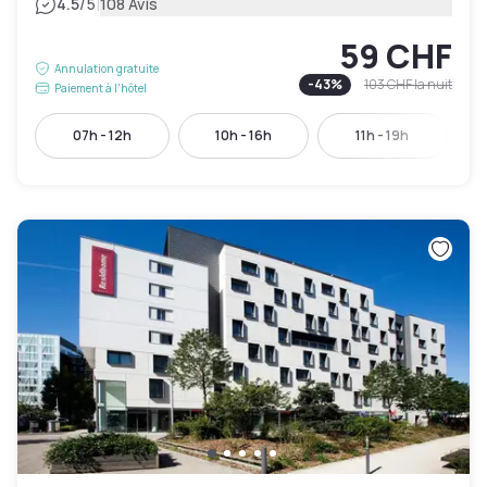
|
4.5
/5
108 Avis
59 CHF
Annulation gratuite
-
43
%
103 CHF
la nuit
Paiement à l'hôtel
07h - 12h
10h - 16h
11h - 19h