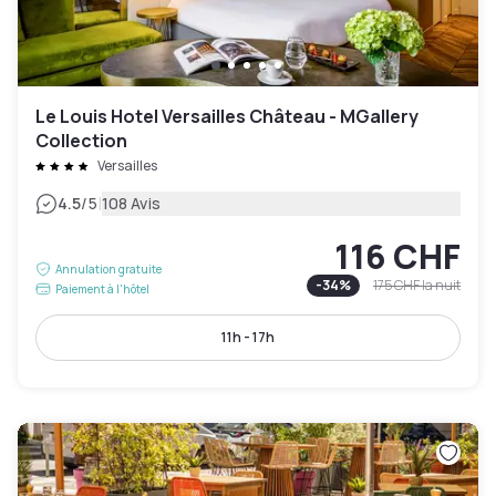
Le Louis Hotel Versailles Château - MGallery
Collection
Versailles
|
4.5
/5
108 Avis
116 CHF
Annulation gratuite
-
34
%
175 CHF
la nuit
Paiement à l'hôtel
11h - 17h