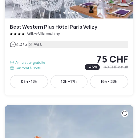
Best Western Plus Hôtel Paris Velizy
Vélizy-Villacoublay
|
4.3
/5
31 Avis
75 CHF
Annulation gratuite
-
46
%
140 CHF
la nuit
Paiement à l'hôtel
07h - 13h
12h - 17h
16h - 23h