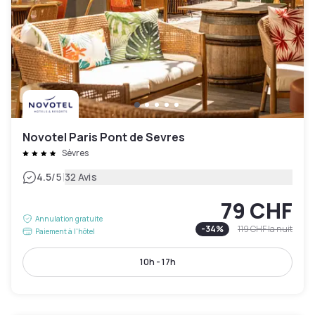
Novotel Paris Pont de Sevres
Sèvres
|
4.5
/5
32 Avis
79 CHF
Annulation gratuite
-
34
%
119 CHF
la nuit
Paiement à l'hôtel
10h - 17h