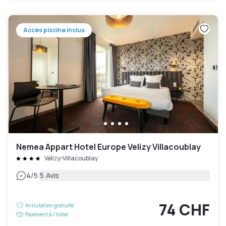
Accès piscine inclus
Nemea Appart Hotel Europe Velizy Villacoublay
Vélizy-Villacoublay
|
4
/5
5 Avis
74 CHF
Annulation gratuite
Paiement à l'hôtel