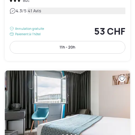
Buc
|
4.3
/5
41 Avis
53 CHF
Annulation gratuite
Paiement à l'hôtel
11h - 20h