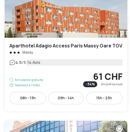
Aparthotel Adagio Access Paris Massy Gare TGV
Massy
|
4.5
/5
14 Avis
61 CHF
Annulation gratuite
-
34
%
91 CHF
la nuit
Paiement à l'hôtel
08h - 13h
09h - 14h
15h - 23h