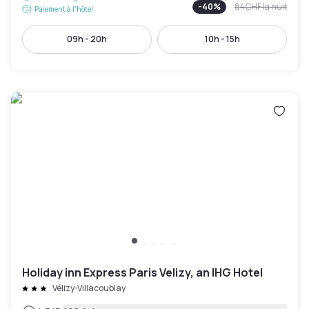
-
40
%
84 CHF
la nuit
Paiement à l'hôtel
09h - 20h
10h - 15h
Holiday inn Express Paris Velizy, an IHG Hotel
Vélizy-Villacoublay