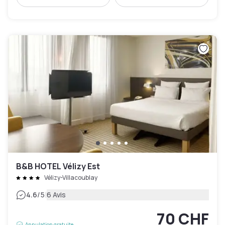
B&B HOTEL Vélizy Est
Vélizy-Villacoublay
|
4.6
/5
6 Avis
70 CHF
Annulation gratuite