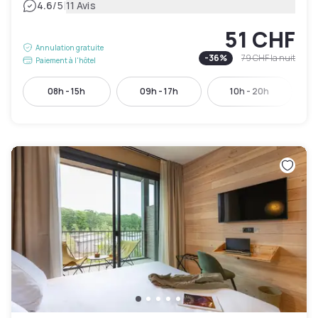
|
4.6
/5
11 Avis
51 CHF
Annulation gratuite
-
36
%
79 CHF
la nuit
Paiement à l'hôtel
08h - 15h
09h - 17h
10h - 20h