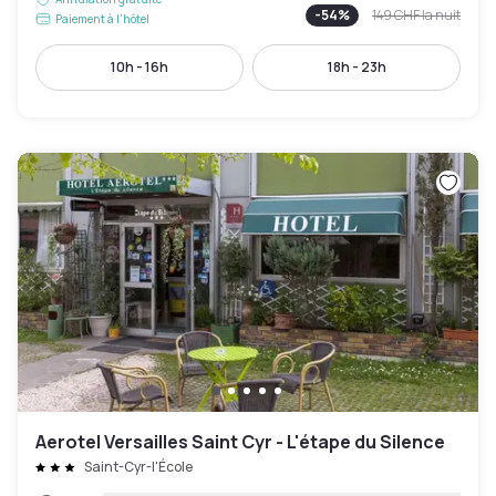
-
54
%
149 CHF
la nuit
Paiement à l'hôtel
10h - 16h
18h - 23h
Aerotel Versailles Saint Cyr - L'étape du Silence
Saint-Cyr-l'École