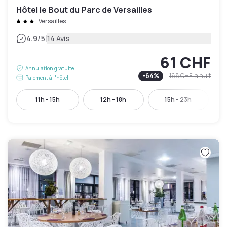
Hôtel le Bout du Parc de Versailles
Versailles
|
4.9
/5
14 Avis
61 CHF
Annulation gratuite
-
64
%
168 CHF
la nuit
Paiement à l'hôtel
11h - 15h
12h - 18h
15h - 23h