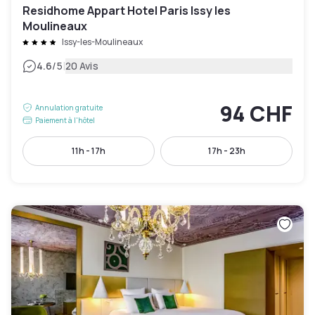
Residhome Appart Hotel Paris Issy les
Moulineaux
Issy-les-Moulineaux
|
4.6
/5
20 Avis
94 CHF
Annulation gratuite
Paiement à l'hôtel
11h - 17h
17h - 23h