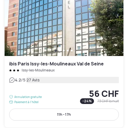
ibis Paris Issy-les-Moulineaux Val de Seine
Issy-les-Moulineaux
|
4.2
/5
27 Avis
56 CHF
Annulation gratuite
-
24
%
73 CHF
la nuit
Paiement à l'hôtel
11h - 17h