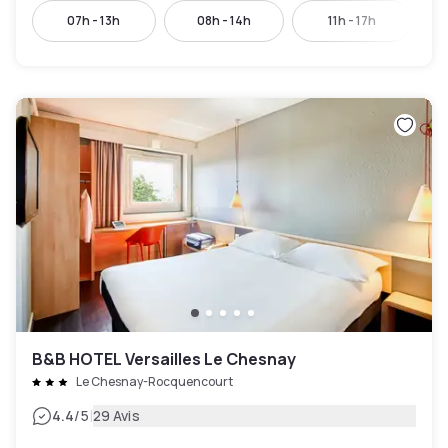
07h - 13h
08h - 14h
11h - 17h
B&B HOTEL Versailles Le Chesnay
Le Chesnay-Rocquencourt
|
4.4
/5
29 Avis