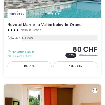
Novotel Marne-la-Vallée Noisy-le-Grand
Noisy-le-Grand
|
4.3
/5
49 Avis
80 CHF
Annulation gratuite
-
37
%
127 CHF
la nuit
Paiement à l'hôtel
11h - 18h
17h - 23h