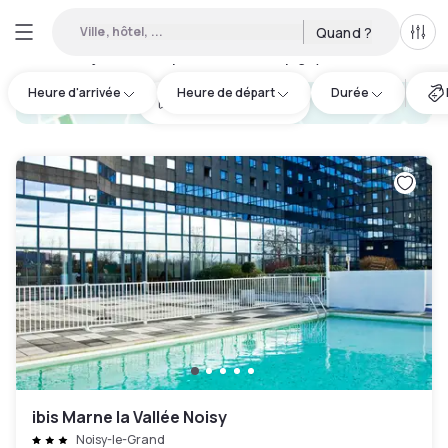
Ville, hôtel, ...
Quand ?
Tous
Hôtels en journée disponibles à Champigny-sur-Marne
:
12
Heure d'arrivée
Heure de départ
Durée
hotel.cta.view_map
ibis Marne la Vallée Noisy
Noisy-le-Grand