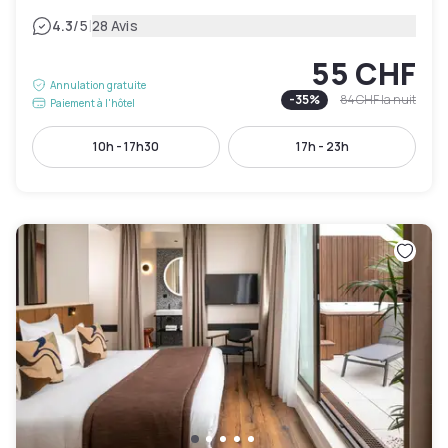
|
4.3
/5
28 Avis
55 CHF
Annulation gratuite
-
35
%
84 CHF
la nuit
Paiement à l'hôtel
10h - 17h30
17h - 23h