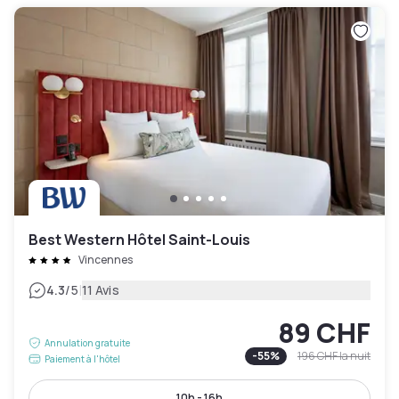
Best Western Hôtel Saint-Louis
Vincennes
|
4.3
/5
11 Avis
89 CHF
Annulation gratuite
-
55
%
196 CHF
la nuit
Paiement à l'hôtel
10h - 16h