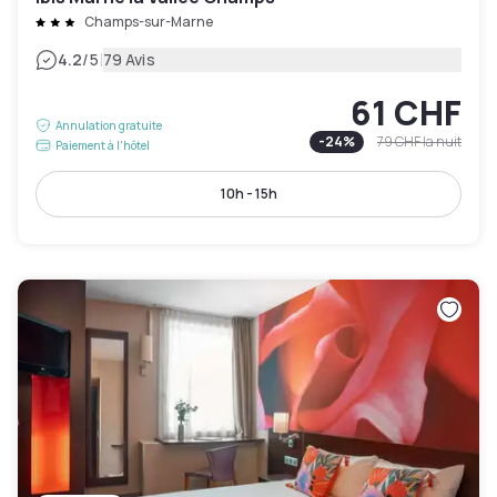
Champs-sur-Marne
|
4.2
/5
79 Avis
61 CHF
Annulation gratuite
-
24
%
79 CHF
la nuit
Paiement à l'hôtel
10h - 15h