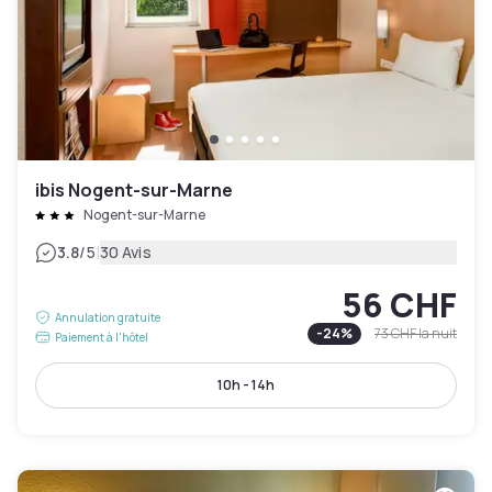
ibis Nogent-sur-Marne
Nogent-sur-Marne
|
3.8
/5
30 Avis
56 CHF
Annulation gratuite
-
24
%
73 CHF
la nuit
Paiement à l'hôtel
10h - 14h