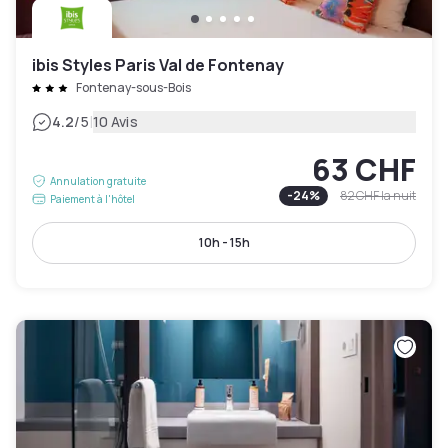
ibis Styles Paris Val de Fontenay
Fontenay-sous-Bois
|
4.2
/5
10 Avis
63 CHF
Annulation gratuite
-
24
%
82 CHF
la nuit
Paiement à l'hôtel
10h - 15h