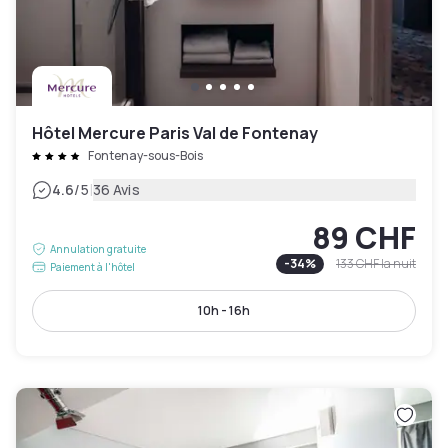
Hôtel Mercure Paris Val de Fontenay
Fontenay-sous-Bois
|
4.6
/5
36 Avis
89 CHF
Annulation gratuite
-
34
%
133 CHF
la nuit
Paiement à l'hôtel
10h - 16h