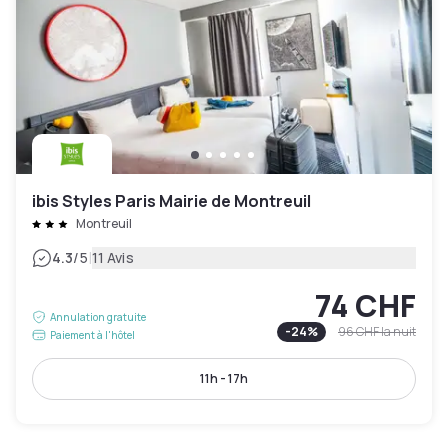
ibis Styles Paris Mairie de Montreuil
Montreuil
|
4.3
/5
11 Avis
74 CHF
Annulation gratuite
-
24
%
96 CHF
la nuit
Paiement à l'hôtel
11h - 17h