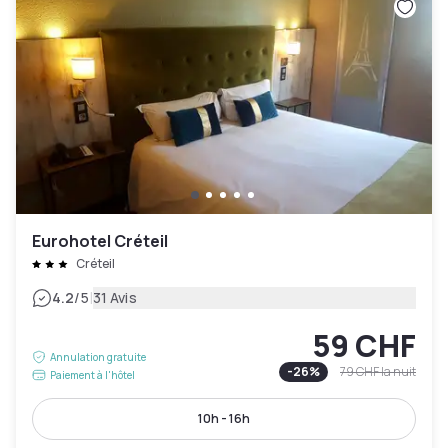
Eurohotel Créteil
Créteil
|
4.2
/5
31 Avis
59 CHF
Annulation gratuite
-
26
%
79 CHF
la nuit
Paiement à l'hôtel
10h - 16h