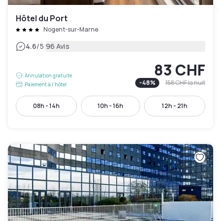
Hôtel du Port
Nogent-sur-Marne
|
4.6
/5
96 Avis
83 CHF
Annulation gratuite
-
48
%
158 CHF
la nuit
Paiement à l'hôtel
08h - 14h
10h - 16h
12h - 21h