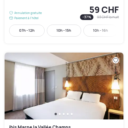
59 CHF
Annulation gratuite
-
37
%
93 CHF
la nuit
Paiement à l'hôtel
07h - 12h
10h - 15h
10h - 16h
ibis Marne la Vallée Champs