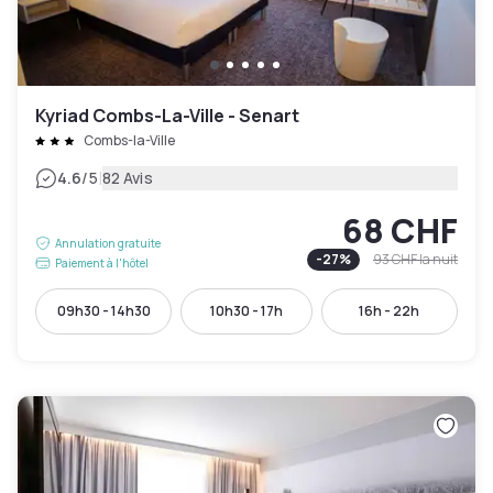
Kyriad Combs-La-Ville - Senart
Combs-la-Ville
|
4.6
/5
82 Avis
68 CHF
Annulation gratuite
-
27
%
93 CHF
la nuit
Paiement à l'hôtel
09h30 - 14h30
10h30 - 17h
16h - 22h