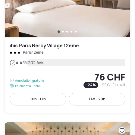
ibis Paris Bercy Village 12ème
Paris 12ème
|
4.4
/5
202 Avis
76 CHF
Annulation gratuite
-
24
%
99 CHF
la nuit
Paiement à l'hôtel
10h - 17h
14h - 20h