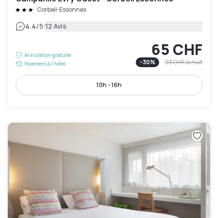
Corbeil-Essonnes
|
4.4
/5
12 Avis
65 CHF
Annulation gratuite
-
30
%
93 CHF
la nuit
Paiement à l'hôtel
10h - 16h