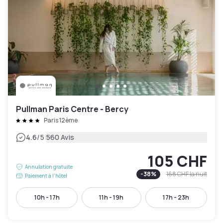
Pullman Paris Centre - Bercy
Paris 12ème
|
4.6
/5
560 Avis
105 CHF
Annulation gratuite
-
38
%
168 CHF
la nuit
Paiement à l'hôtel
10h - 17h
11h - 19h
17h - 23h