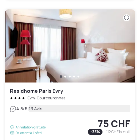
Residhome Paris Evry
Évry-Courcouronnes
|
4.8
/5
13 Avis
75 CHF
Annulation gratuite
-
33
%
112 CHF
la nuit
Paiement à l'hôtel