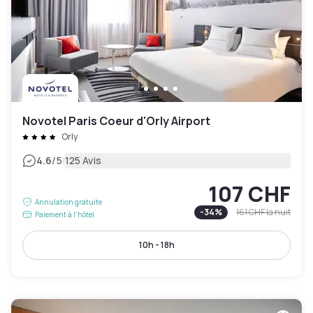
Novotel Paris Coeur d'Orly Airport
Orly
|
4.6
/5
125 Avis
107 CHF
Annulation gratuite
-
34
%
161 CHF
la nuit
Paiement à l'hôtel
10h - 18h