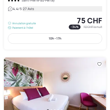
Saint-Pierre-du-Perray
|
4.4
/5
27 Avis
75 CHF
Annulation gratuite
-
34
%
112 CHF
la nuit
Paiement à l'hôtel
10h - 17h