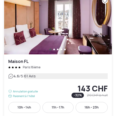
Maison FL
Paris 16ème
|
4.6
/5
61 Avis
143 CHF
Annulation gratuite
-
32
%
210 CHF
la nuit
Paiement à l'hôtel
10h - 14h
11h - 17h
16h - 23h