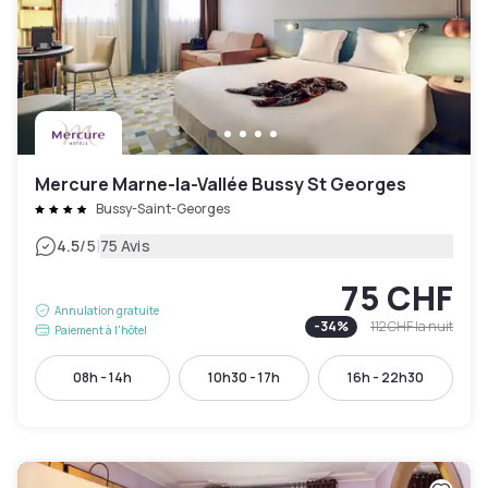
Mercure Marne-la-Vallée Bussy St Georges
Bussy-Saint-Georges
|
4.5
/5
75 Avis
75 CHF
Annulation gratuite
-
34
%
112 CHF
la nuit
Paiement à l'hôtel
08h - 14h
10h30 - 17h
16h - 22h30