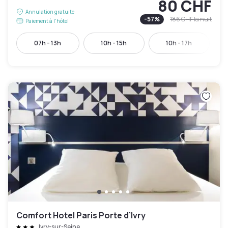
80 CHF
Annulation gratuite
-
57
%
186 CHF
la nuit
Paiement à l'hôtel
07h - 13h
10h - 15h
10h - 17h
Comfort Hotel Paris Porte d’Ivry
Ivry-sur-Seine