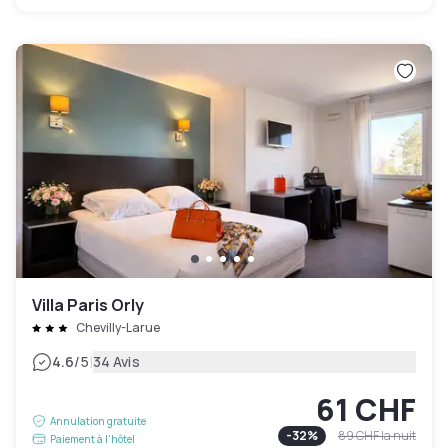
Villa Paris Orly
Chevilly-Larue
|
4.6
/5
34 Avis
61 CHF
Annulation gratuite
-
32
%
89 CHF
la nuit
Paiement à l'hôtel