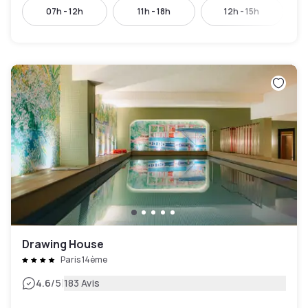
07h - 12h
11h - 18h
12h - 15h
Drawing House
Paris 14ème
|
4.6
/5
183 Avis