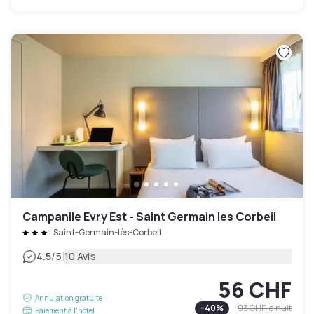
Campanile Evry Est - Saint Germain les Corbeil
Saint-Germain-lès-Corbeil
|
4.5
/5
10 Avis
56 CHF
Annulation gratuite
-
40
%
93 CHF
la nuit
Paiement à l'hôtel