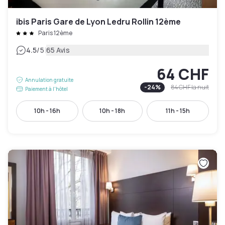
ibis Paris Gare de Lyon Ledru Rollin 12ème
Paris 12ème
|
4.5
/5
65 Avis
64 CHF
Annulation gratuite
-
24
%
84 CHF
la nuit
Paiement à l'hôtel
10h - 16h
10h - 18h
11h - 15h