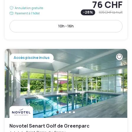
76 CHF
Annulation gratuite
-
28
%
105 CHF
la nuit
Paiement à l'hôtel
10h - 16h
Accès piscine inclus
Novotel Senart Golf de Greenparc