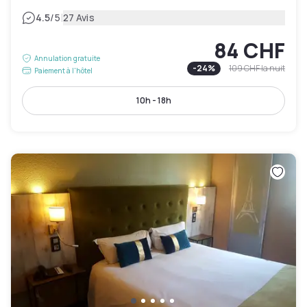
|
4.5
/5
27 Avis
84 CHF
Annulation gratuite
-
24
%
109 CHF
la nuit
Paiement à l'hôtel
10h - 18h