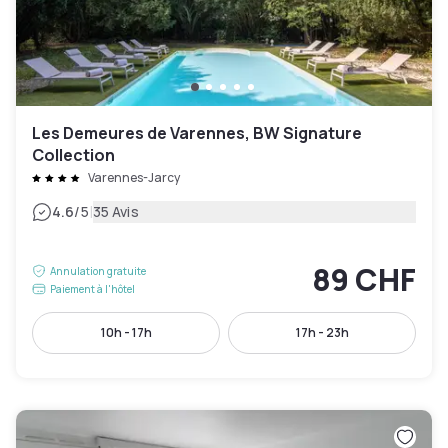
Les Demeures de Varennes, BW Signature
Collection
Varennes-Jarcy
|
4.6
/5
35 Avis
89 CHF
Annulation gratuite
Paiement à l'hôtel
10h - 17h
17h - 23h