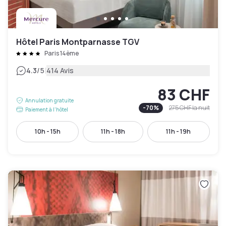
Hôtel Paris Montparnasse TGV
Paris 14ème
|
4.3
/5
414 Avis
83 CHF
Annulation gratuite
-
70
%
275 CHF
la nuit
Paiement à l'hôtel
10h - 15h
11h - 18h
11h - 19h