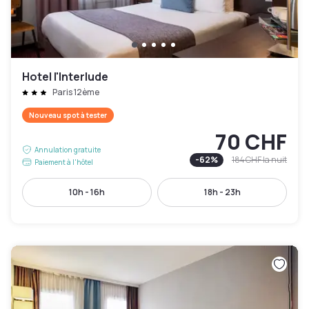
Hotel l'Interlude
Paris 12ème
Nouveau spot à tester
70 CHF
Annulation gratuite
-
62
%
184 CHF
la nuit
Paiement à l'hôtel
10h - 16h
18h - 23h