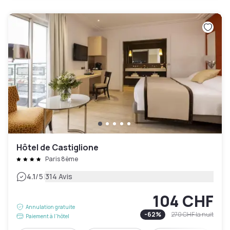
Hôtel de Castiglione
Paris 8ème
|
4.1
/5
314 Avis
104 CHF
Annulation gratuite
-
62
%
270 CHF
la nuit
Paiement à l'hôtel