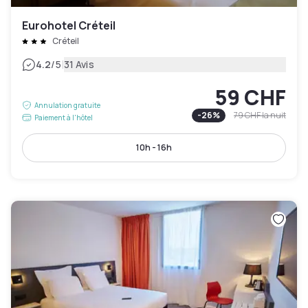
Eurohotel Créteil
Créteil
|
4.2
/5
31 Avis
59 CHF
Annulation gratuite
-
26
%
79 CHF
la nuit
Paiement à l'hôtel
10h - 16h