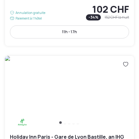
102 CHF
Annulation gratuite
-
34
%
152 CHF
la nuit
Paiement à l'hôtel
11h - 17h
Holiday Inn Paris - Gare de Lyon Bastille, an IHG