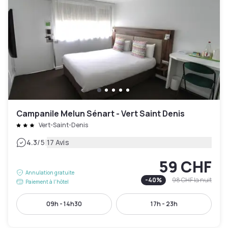
Campanile Melun Sénart - Vert Saint Denis
Vert-Saint-Denis
|
4.3
/5
17 Avis
59 CHF
Annulation gratuite
-
40
%
98 CHF
la nuit
Paiement à l'hôtel
09h - 14h30
17h - 23h