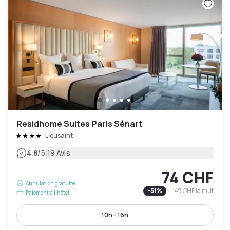
Residhome Suites Paris Sénart
Lieusaint
|
4.8
/5
19 Avis
74 CHF
Annulation gratuite
-
51
%
149 CHF
la nuit
Paiement à l'hôtel
10h - 16h