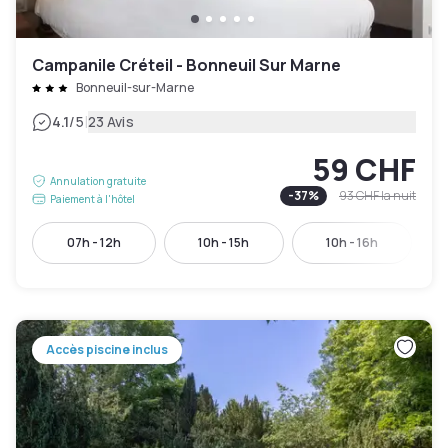
Campanile Créteil - Bonneuil Sur Marne
Bonneuil-sur-Marne
|
4.1
/5
23 Avis
59 CHF
Annulation gratuite
-
37
%
93 CHF
la nuit
Paiement à l'hôtel
07h - 12h
10h - 15h
10h - 16h
Accès piscine inclus