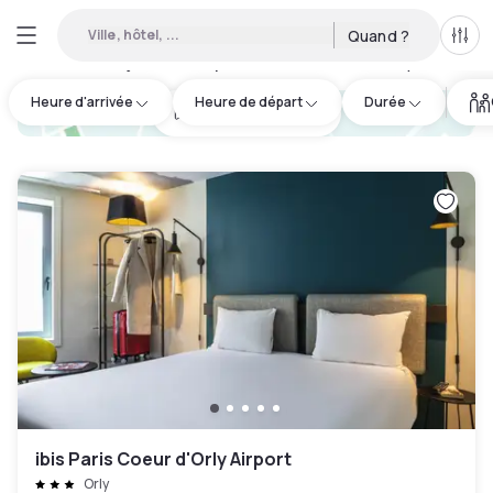
Ville, hôtel, ...
Quand ?
Tous
Hôtels en journée disponibles à Varennes-Jarcy
:
50
Heure d'arrivée
Heure de départ
Durée
hotel.cta.view_map
ibis Paris Coeur d'Orly Airport
Orly