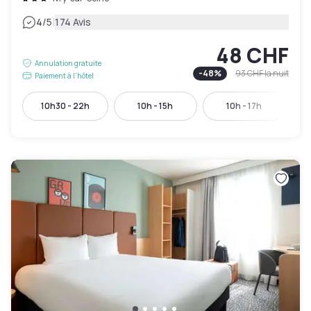
|
4
/5
174 Avis
48 CHF
Annulation gratuite
-
48
%
93 CHF
la nuit
Paiement à l'hôtel
10h30 - 22h
10h - 15h
10h - 17h
1